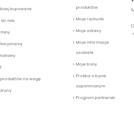
produktów
ściej kupowane
Moje rachunki
 do nas
Moje adresy
aminy
Moje informacje
Stacjonarny
osobiste
Dostawy
Moje bony
t
Prośba o bycie
 produktów na wagę
zapomnianym
trony
Program partnerski