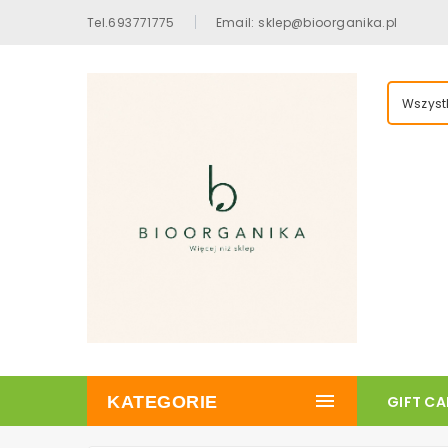
Tel.693771775
Email: sklep@bioorganika.pl
Wszystk
KATEGORIE
GIFT C