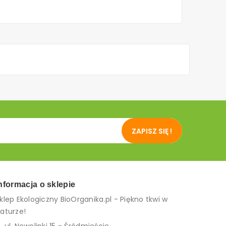
ZAPISZ SIĘ !
nformacja o sklepie
klep Ekologiczny BioOrganika.pl - Piękno tkwi w
aturze!