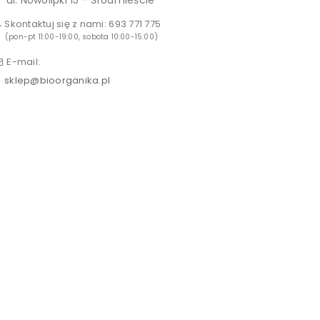
ul. Nowolipki 15 - Śródmieście
Skontaktuj się z nami:
693 771 775
(pon-pt 11:00-19:00, sobota 10:00-15:00)
E-mail:
sklep@bioorganika.pl