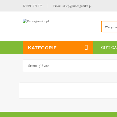
Tel.693771775
Email: sklep@bioorganika.pl
Wszystki
KATEGORIE
GIFT C
Strona główna