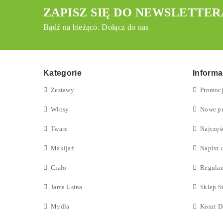
ZAPISZ SIĘ DO NEWSLETTER
Bądź na bieżąco. Dołącz do nas
Kategorie
Informa
Zestawy
Promoc
Włosy
Nowe p
Twarz
Najczęś
Makijaż
Napisz 
Ciało
Regula
Jama Ustna
Sklep S
Mydła
Koszt D