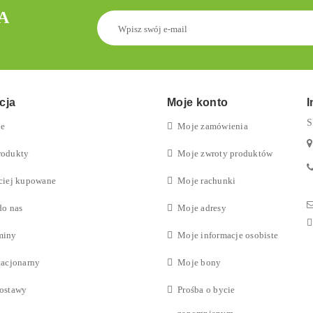
A
cja
Moje konto
I
S
je
Moje zamówienia
rodukty
Moje zwroty produktów
ciej kupowane
Moje rachunki
do nas
Moje adresy
miny
Moje informacje osobiste
tacjonarny
Moje bony
ostawy
Prośba o bycie