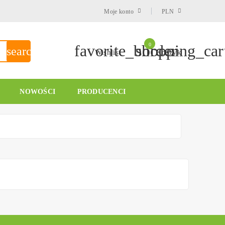
Moje konto
PLN
favorite_border
shopping_car
0
search
Wishlist
Koszyk
NOWOŚCI
PRODUCENCI