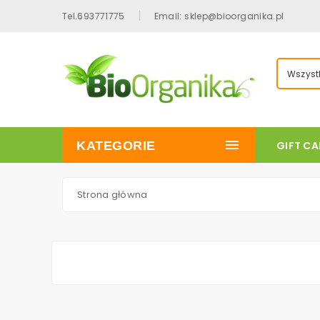
Tel.693771775
Email: sklep@bioorganika.pl
Wszystk
KATEGORIE
GIFT C
Strona główna