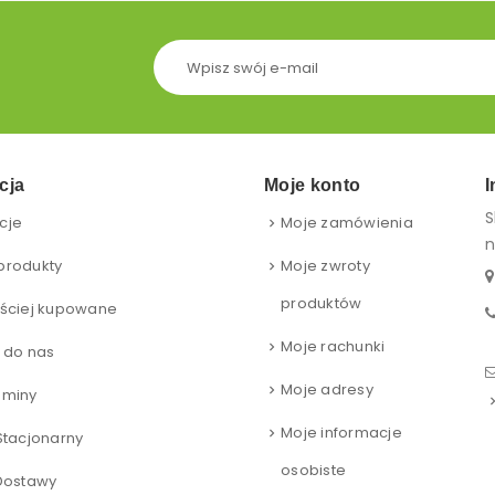
cja
Moje konto
I
S
cje
Moje zamówienia
n
produkty
Moje zwroty
produktów
ściej kupowane
Moje rachunki
 do nas
Moje adresy
aminy
Moje informacje
Stacjonarny
osobiste
Dostawy