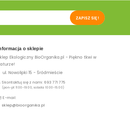
ZAPISZ SIĘ !
nformacja o sklepie
klep Ekologiczny BioOrganika.pl - Piękno tkwi w
aturze!
ul. Nowolipki 15 - Śródmieście
Skontaktuj się z nami:
693 771 775
(pon-pt 11:00-19:00, sobota 10:00-15:00)
E-mail:
sklep@bioorganika.pl