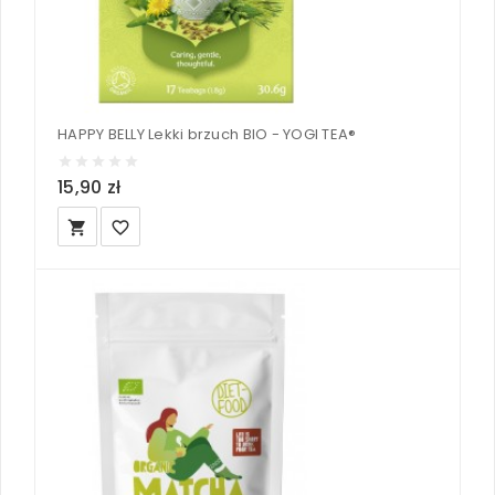
HAPPY BELLY Lekki brzuch BIO - YOGI TEA®
15,90 zł
local_grocery_store
favorite_border