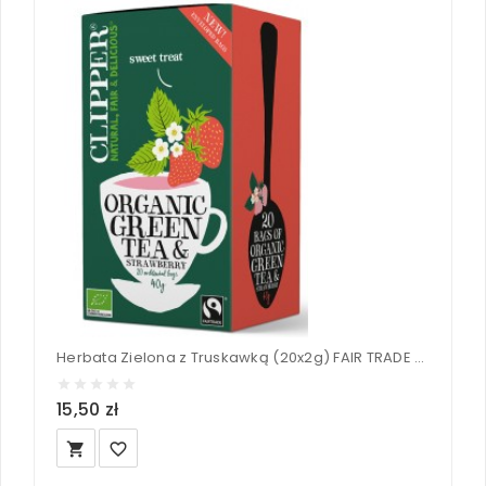
Herbata Zielona z Truskawką (20x2g) FAIR TRADE BIO - CLIPPER 40 g
15,50 zł
local_grocery_store
favorite_border