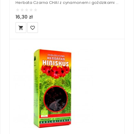
Herbata Czarna CHAI z cynamonem i goździkami (20x2,5g) FAIR TRADE BIO - CLIPPER 50 g
16,30 zł
local_grocery_store
favorite_border