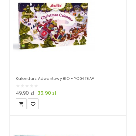
Kalendarz Adwentowy BIO - YOGI TEA®
49,90 zł
36,90 zł
local_grocery_store
favorite_border