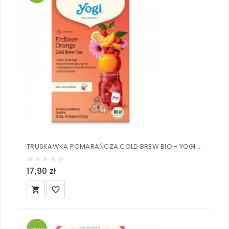
TRUSKAWKA POMARAŃCZA COLD BREW BIO - YOGI TEA® 32 g
17,90 zł
local_grocery_store
favorite_border