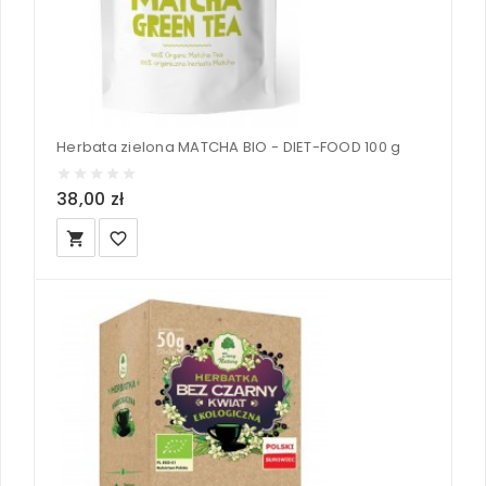
Herbata zielona MATCHA BIO - DIET-FOOD 100 g
38,00 zł
local_grocery_store
favorite_border