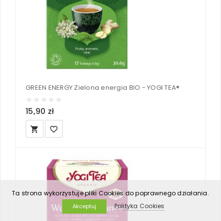
GREEN ENERGY Zielona energia BIO - YOGI TEA®
15,90 zł
local_grocery_store
favorite_border
Ta strona wykorzystuje pliki Cookies do poprawnego działania.
Polityka Cookies
Akceptuj