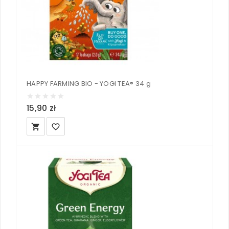
HAPPY FARMING BIO - YOGI TEA® 34 g
15,90 zł
local_grocery_store
favorite_border