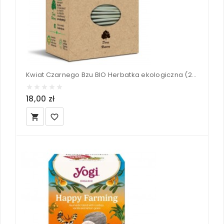
Kwiat Czarnego Bzu BIO Herbatka ekologiczna (25x2g) - Dary Natury 50 g
18,00 zł
local_grocery_store
favorite_border