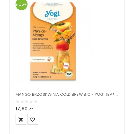
NOWY
MANGO BRZOSKWINIA COLD BREW BIO - YOGI TEA® 28,8 g
17,90 zł
local_grocery_store
favorite_border