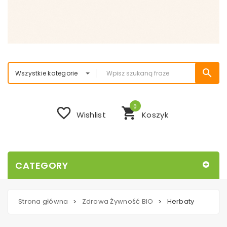
search
Wszystkie kategorie
0
favorite_border
shopping_cart
Wishlist
Koszyk
CATEGORY
Strona główna
Zdrowa Żywność BIO
Herbaty
>
>