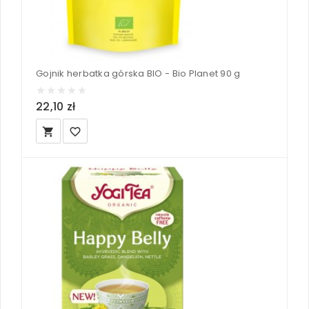
Gojnik herbatka górska BIO - Bio Planet 90 g
22,10 zł
local_grocery_store
favorite_border