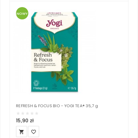
NOWY
REFRESH & FOCUS BIO - YOGI TEA® 35,7 g
15,90 zł
local_grocery_store
favorite_border