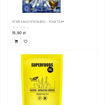
STAR SALUTATION BIO - YOGI TEA®
15,90 zł
local_grocery_store
favorite_border