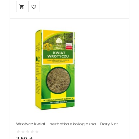
local_grocery_store
favorite_border
Wrotycz Kwiat - herbatka ekologiczna - Dary Natury 50 g
11,50 zł