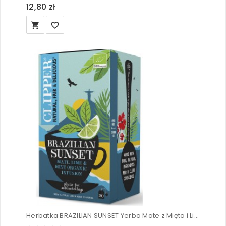
12,80 zł
local_grocery_store
favorite_border
Herbatka BRAZILIAN SUNSET Yerba Mate z Mięta i Limonką (20x2g) BIO - CLIPPER 40 g