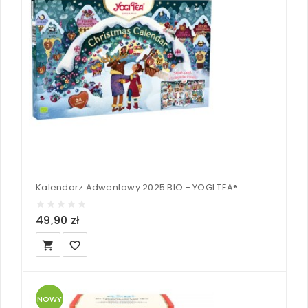
Kalendarz Adwentowy 2025 BIO - YOGI TEA®
49,90 zł
local_grocery_store
favorite_border
NOWY