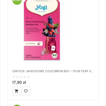
NOWY
OWOCE JAGODOWE COLD BREW BIO - YOGI TEA® 32 g
17,90 zł
local_grocery_store
favorite_border