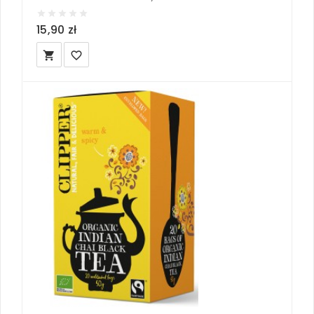
15,90 zł
local_grocery_store
favorite_border