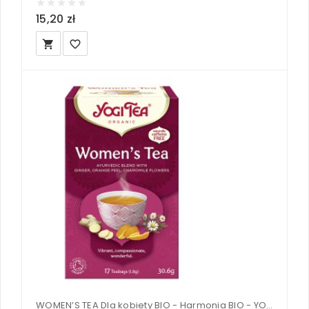
15,20 zł
local_grocery_store
favorite_border
WOMEN’S TEA Dla kobiety BIO - Harmonia BIO - YOGI TEA®