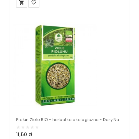
local_grocery_store
favorite_border
Piołun Ziele BIO - herbatka ekologiczna - Dary Natury 50 g
11,50 zł