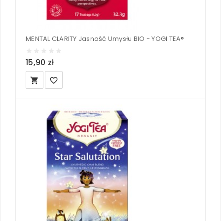
MENTAL CLARITY Jasność Umysłu BIO - YOGI TEA®
15,90 zł
local_grocery_store
favorite_border