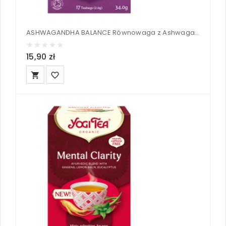
ASHWAGANDHA BALANCE Równowaga z Ashwagandhą BIO - YOGI TEA®
15,90 zł
local_grocery_store
favorite_border