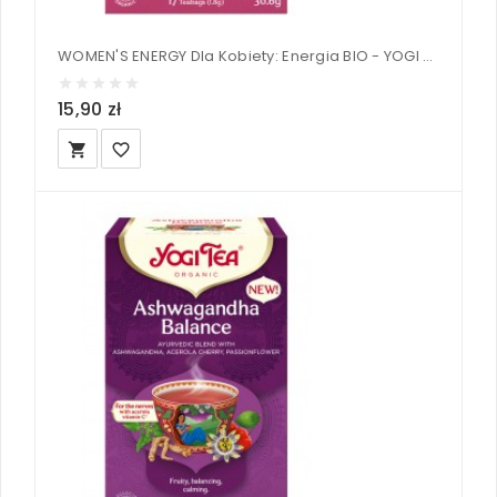
WOMEN'S ENERGY Dla Kobiety: Energia BIO - YOGI TEA®
15,90 zł
local_grocery_store
favorite_border