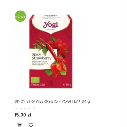
NOWY
SPICY STRAWBERRY BIO - YOGI TEA® 34 g
15,90 zł
local_grocery_store
favorite_border