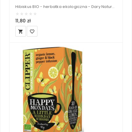
Hibiskus BIO - herbatka ekologiczna - Dary Natury 50 g
11,80 zł
local_grocery_store
favorite_border