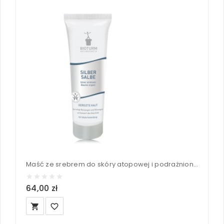
Maść ze srebrem do skóry atopowej i podrażnionej - Bioturm 50 ml
64,00 zł
local_grocery_store
favorite_border