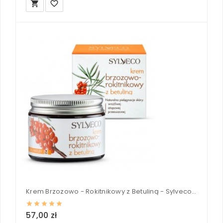
local_grocery_store
favorite_border
Krem Brzozowo - Rokitnikowy z Betuliną - Sylveco 50 ml
57,00 zł