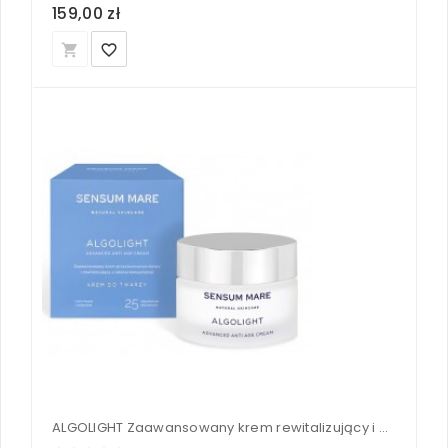
159,00 zł
local_grocery_store
favorite_border
ALGOLIGHT Zaawansowany krem rewitalizujący i przeciwzmarszczkowy - Sensum Mare 50 ml