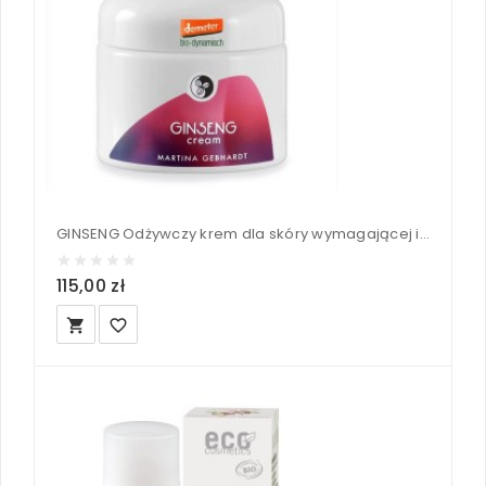
GINSENG Odżywczy krem dla skóry wymagającej i pozbawionej witalności - Martina Gebhardt 50 ml
115,00 zł
local_grocery_store
favorite_border