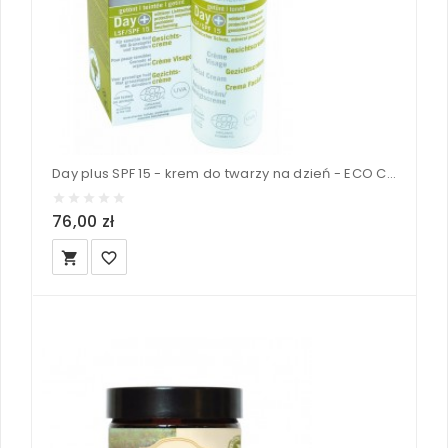
Day plus SPF 15 - krem do twarzy na dzień - ECO Cosmetics 50 ml
76,00 zł
local_grocery_store
favorite_border