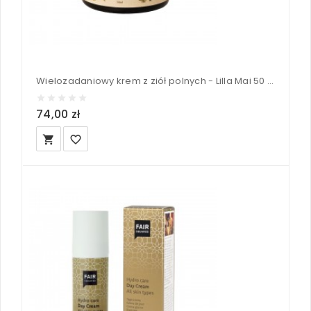
Wielozadaniowy krem z ziół polnych - Lilla Mai 50 ml
74,00 zł
local_grocery_store
favorite_border