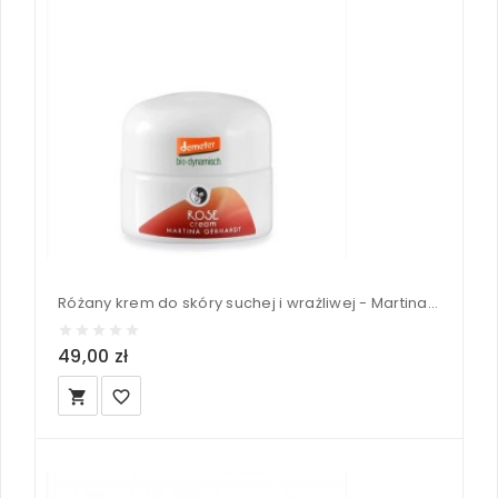
Różany krem do skóry suchej i wrażliwej - Martina Gebhardt 15 ml
49,00 zł
local_grocery_store
favorite_border