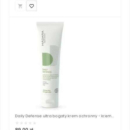
local_grocery_store
favorite_border
Daily Defense ultra bogaty krem ochronny - krem DD - Madara 60 ml
89,00 zł