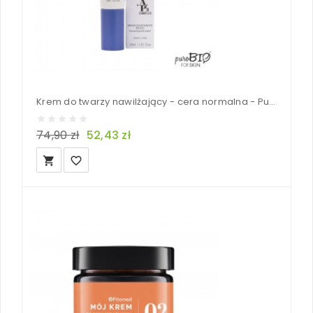
Krem do twarzy nawilżający - cera normalna - PuroBIO 30ml
74,90 zł
52,43 zł
local_grocery_store
favorite_border