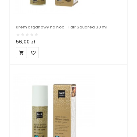
Krem arganowy na noc - Fair Squared 30 ml
56,00 zł
local_grocery_store
favorite_border