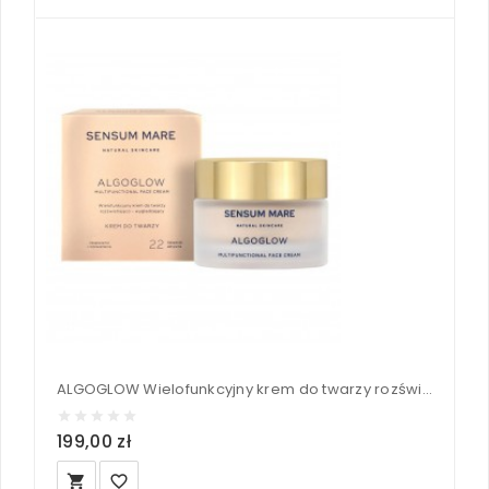
ALGOGLOW Wielofunkcyjny krem do twarzy rozświetlająco – wygładzający - Sensum Mare 50 ml
199,00 zł
local_grocery_store
favorite_border