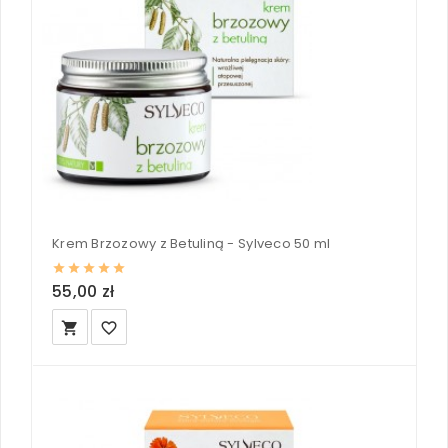
Krem Brzozowy z Betuliną - Sylveco 50 ml
55,00 zł
local_grocery_store
favorite_border