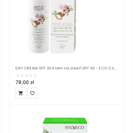
DAY CREAM SPF 30 Krem na dzień SPF 30 - ECO Cosmetics 50 ml
78,00 zł
local_grocery_store
favorite_border