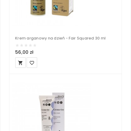
Krem arganowy na dzień - Fair Squared 30 ml
56,00 zł
local_grocery_store
favorite_border