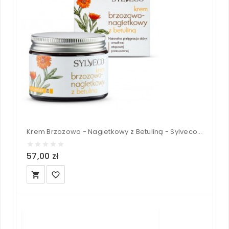
Krem Brzozowo - Nagietkowy z Betuliną - Sylveco 50 ml
57,00 zł
local_grocery_store
favorite_border