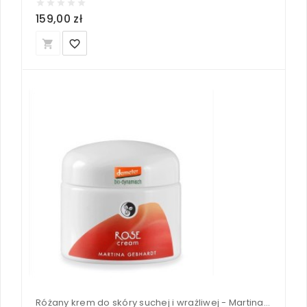
159,00 zł
local_grocery_store
favorite_border
Różany krem do skóry suchej i wrażliwej - Martina Gebhardt 50 ml