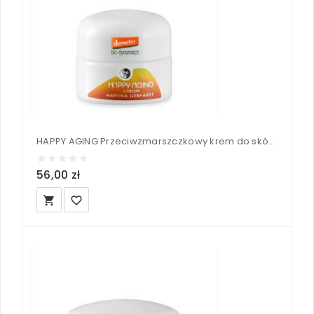
HAPPY AGING Przeciwzmarszczkowy krem do skóry dojrzałej - Martina Gebhardt 15 ml
56,00 zł
local_grocery_store
favorite_border