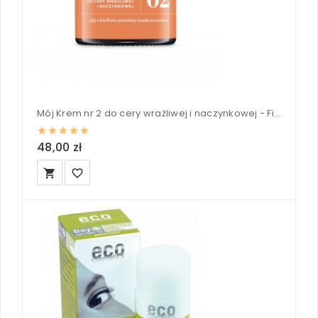
Mój Krem nr 2 do cery wrażliwej i naczynkowej - Fitomed 55g
48,00 zł
local_grocery_store
favorite_border