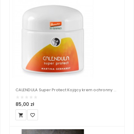
CALENDULA Super Protect Kojący krem ochronny na stany zapalne i odparzenia dla dzieci - Martina Gebhardt 100 ml
85,00 zł
local_grocery_store
favorite_border