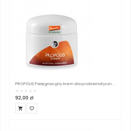
PROPOLIS Pielęgnacyjny krem dla problematycznej skóry - Martina Gebhardt 50 ml
92,00 zł
local_grocery_store
favorite_border