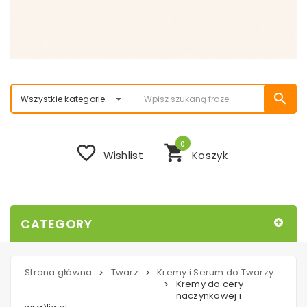
search
Wszystkie kategorie
0
favorite_border
shopping_cart
Wishlist
Koszyk
CATEGORY
Strona główna
Twarz
Kremy i Serum do Twarzy
>
>
Kremy do cery
>
naczynkowej i