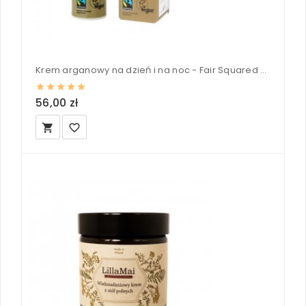
Krem arganowy na dzień i na noc - Fair Squared 30 ml
56,00 zł
local_grocery_store
favorite_border