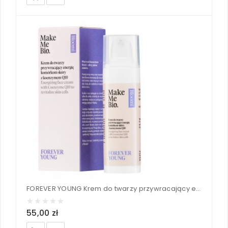
FOREVER YOUNG Krem do twarzy przywracający energię komórkom skóry z koenzymem Q10 - Make Me Bio 30 ml
55,00 zł