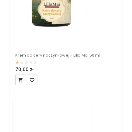
Krem do cery naczynkowej - Lilla Mai 50 ml
70,00 zł
local_grocery_store
favorite_border