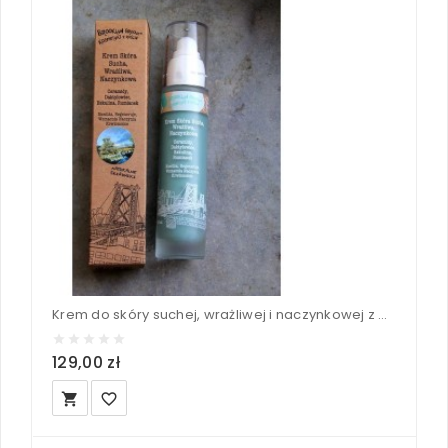
Krem do skóry suchej, wrażliwej i naczynkowej z Ceramidami, Daktylowcem i Rumiankiem - Brooklyn Groove 50 ml
129,00 zł
local_grocery_store
favorite_border