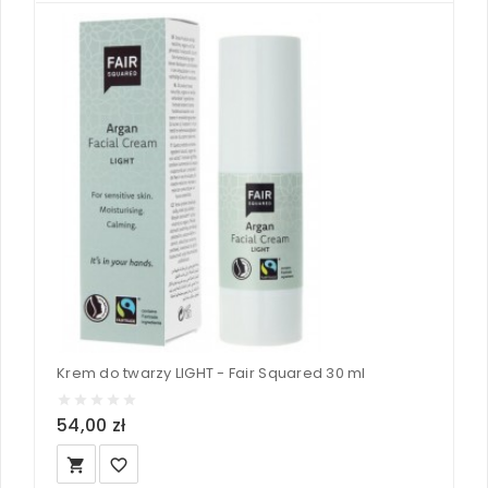
Krem do twarzy LIGHT - Fair Squared 30 ml
54,00 zł
local_grocery_store
favorite_border