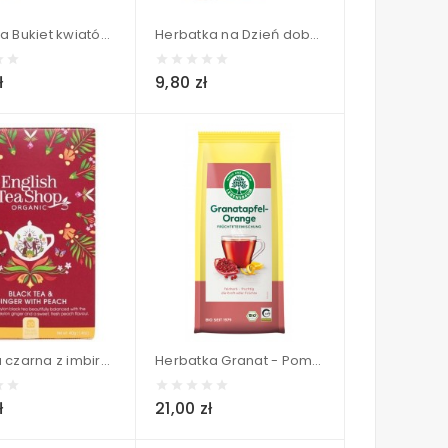
Herbatka Bukiet kwiatów- Liofilizowana BIO - Dary Natury 15 g
Herbatka na Dzień dobry (25x1,5g) BIO - Dary Natury 37,5g
ł
9,80 zł
Herbata czarna z imbirem i brzoskwinią ( 20X2) BIO - ENGLISH TEA SHOP ORGANIC 40 g
Herbatka Granat - Pomarańcza BIO - LEBENSBAUM 75 g
ł
21,00 zł