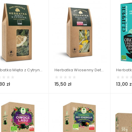
Herbatka Mięta z Cytryną - Liofilizowana BIO - Dary Natury 25 g
Herbatka Wiosenny Detox - Liofilizowana BIO - Dary Natury 25 g
80 zł
15,50 zł
13,00 z