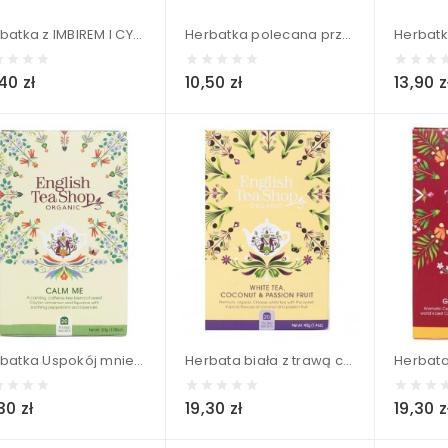
Herbatka z IMBIREM I CYTRYNĄ BIO (20 x 2,5 g) - CLIPPER 50 g
Herbatka polecana przy zaparciach (25x2g) BIO - Dary Natury 50 g
40 zł
10,50 zł
13,90 z
Herbatka Uspokój mnie (20x1,5) BIO - ENGLISH TEA SHOP ORGANIC 30 g
Herbata biała z trawą cytrynową, kakao, imbirem, marakują i kokosem (20x2) BIO - ENGLISH TEA SHOP ORGANIC 40 g
30 zł
19,30 zł
19,30 z