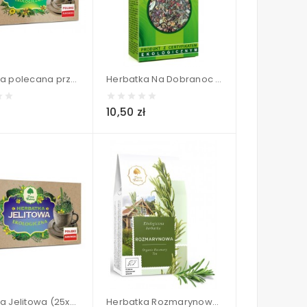
Herbatka polecana przy trądziku (25x2g) BIO - Dary Natury 50 g
Herbatka Na Dobranoc BIO - Dary Natury 50 g
10,50 zł
Herbatka Jelitowa (25x2g) BIO - Dary Natury 50 g
Herbatka Rozmarynowa BIO - Dary Natury 80 g