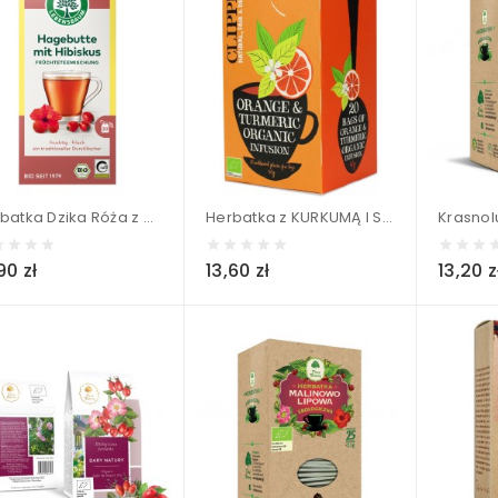
Herbatka Dzika Róża z Hibiskusem BIO (20 x 2,5 g) - LEBENSBAUM 50 g
Herbatka z KURKUMĄ I SKÓRKĄ Z POMARANCZY BIO (20 x 2 g) - CLIPPER 40 g
90 zł
13,60 zł
13,20 z