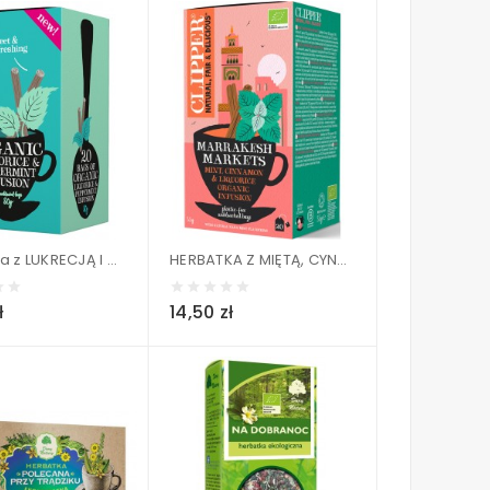
Herbatka z LUKRECJĄ I MIĘTĄ PIEPRZOWĄ BIO (20 x 1,5 g) - CLIPPER 30 g
HERBATKA Z MIĘTĄ, CYNAMONEM I LUKRECJĄ (MARRAKESH MARKETS) BIO (20 x 1,75 g) - CLIPPER 35 g
ł
14,50 zł