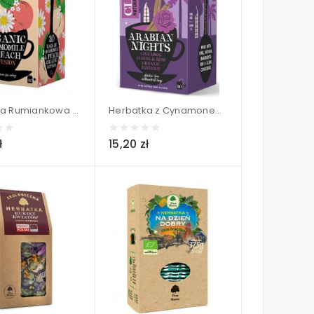
Herbatka Rumiankowa o smaku Brzoskwiniowym BIO (20 x 1,5 g) - CLIPPER 30 g
Herbatka z Cynamonem i Goździkami o smaku Róży (ARABIAN NIGHTS) BIO (20 x 2 g) - CLIPPER 40 g
ł
15,20 zł