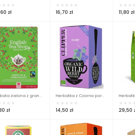
60 zł
16,70 zł
11,80 zł
Herbata zielona z granatem (20x2) BIO - ENGLISH TEA SHOP ORGANIC 40 g
Herbatka z Czarna porzeczką i Maliną BIO (20X2,5g) - CLIPPER 50 g)
30 zł
14,50 zł
29,50 