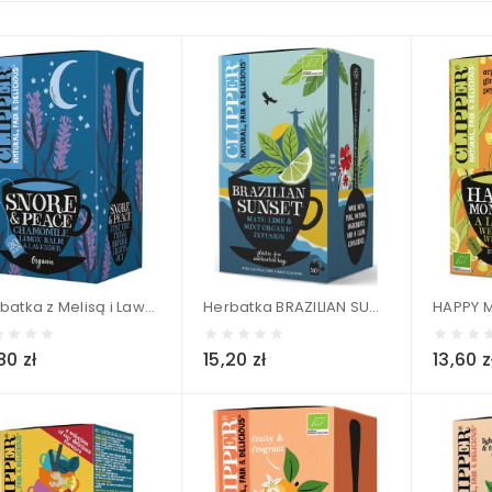
Herbatka z Melisą i Lawendą (SNORE & PEACE) 20x1,5g BIO - CLIPPER 30 g
Herbatka BRAZILIAN SUNSET Yerba Mate z Mięta i Limonką (20x2g) BIO - CLIPPER 40 g
80 zł
15,20 zł
13,60 z