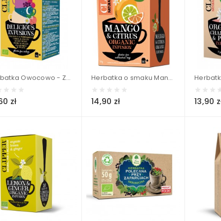
Herbatka Owocowo - Ziołowa mix 5 smaków (20 x 1,9 g) BIO - CLIPPER 38 g
Herbatka o smaku Mango i owoców Cytrusowych BIO (20 x 1,8 g) - CLIPPER 36 g
60 zł
14,90 zł
13,90 z