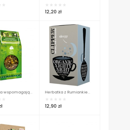
12,20 zł
Herbatka wspomagająca pracę WĄTROBY BIO - Dary Natury 200 g
Herbatka z Rumiankiem i Melisą (NIGHTY NIGHT) BIO (20 x 2 g) - CLIPPER 40 g
zł
12,90 zł