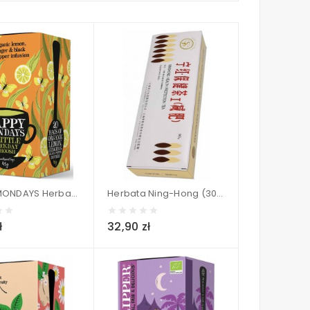
HAPPY MONDAYS Herbatka Cytrynowa z Imbirem i Czarnym pieprzem BIO (20 x 2,25g) - CLIPPER 45 g
Herbata Ning-Hong (30x3g) - MERIDIAN 90 g
ł
32,90 zł