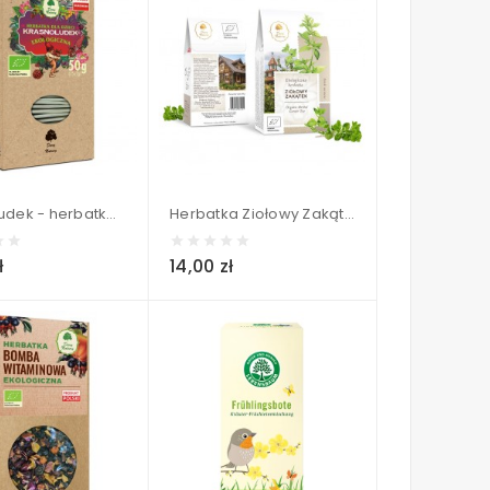
Krasnoludek - herbatka ekologiczna dla dzieci (25x2g) BIO - Dary Natury 50 g
Herbatka Ziołowy Zakątek BIO - Dary Natury 80 g
ł
14,00 zł