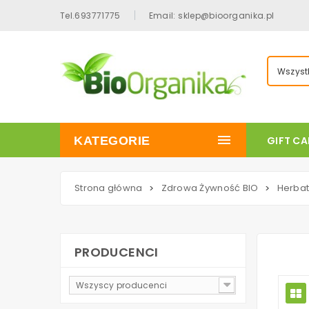
Tel.693771775
Email: sklep@bioorganika.pl
Wszystk
KATEGORIE
GIFT C
Strona główna
Zdrowa Żywność BIO
Herbat
>
>
PRODUCENCI
Wszyscy producenci