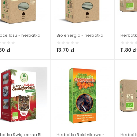
Owoce lasu - herbatka ekologiczna (25x2,5g) BIO - Dary Natury 62,5 g
Bio energia - herbatka ekologiczna (25x2g) BIO - Dary Natury 50 g
30 zł
13,70 zł
11,80 zł
Herbatka Świąteczna BIO - Dary Natury 120g
Herbatka Rokitnikowa - Dary Natury 100 g