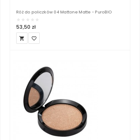
Róż do policzków 04 Mattone Matte - PuroBIO
53,50 zł
local_grocery_store
favorite_border