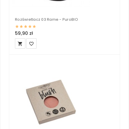
Rozświetlacz 03 Rame - PuroBIO
59,90 zł
local_grocery_store
favorite_border