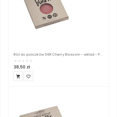
Róż do policzków 06R Cherry Blossom - wkład - PuroBIO
38,50 zł
local_grocery_store
favorite_border