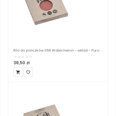
Róż do policzków 05R Watermelon - wkład - PuroBIO
38,50 zł
local_grocery_store
favorite_border