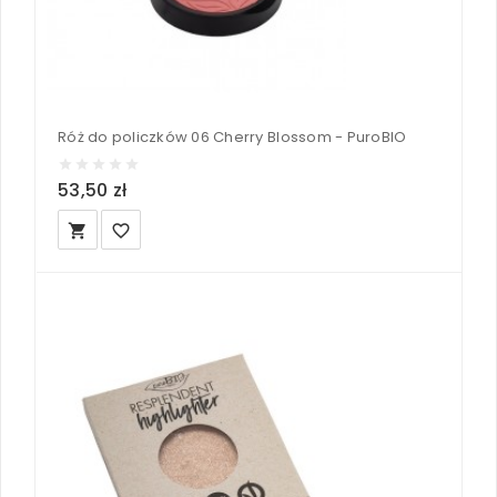
Róż do policzków 06 Cherry Blossom - PuroBIO
53,50 zł
local_grocery_store
favorite_border