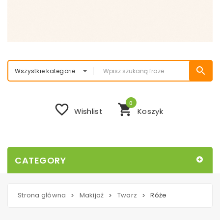
search
Wszystkie kategorie
0
favorite_border
shopping_cart
Wishlist
Koszyk
CATEGORY
Strona główna
Makijaż
Twarz
Róże
>
>
>