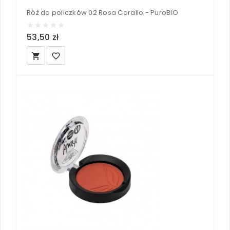
Róż do policzków 02 Rosa Corallo - PuroBIO
53,50 zł
local_grocery_store
favorite_border