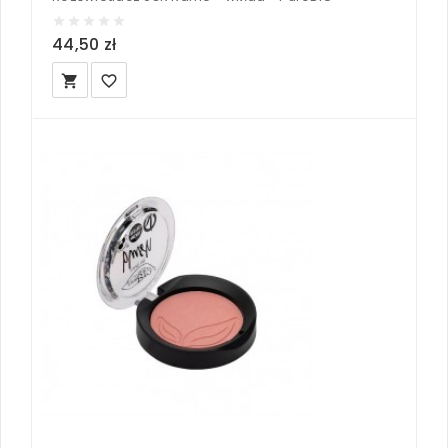
44,50 zł
local_grocery_store
favorite_border