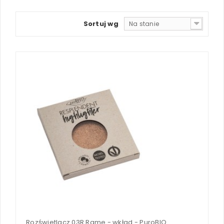
Sortuj wg
Na stanie
Rozświetlacz 03R Rame - wkład - PuroBIO