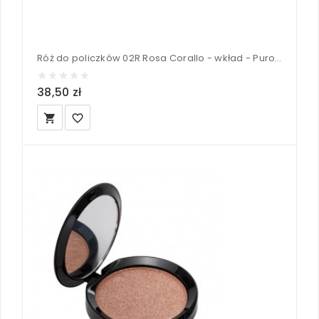
Róż do policzków 02R Rosa Corallo - wkład - PuroBIO
38,50 zł
local_grocery_store
favorite_border