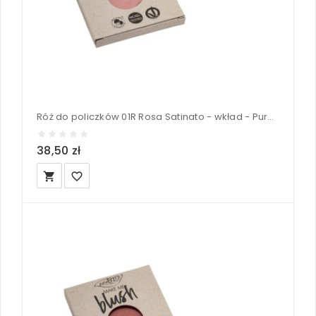
Róż do policzków 01R Rosa Satinato - wkład - PuroBIO
38,50 zł
local_grocery_store
favorite_border