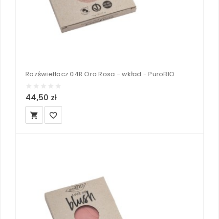
Rozświetlacz 04R Oro Rosa - wkład - PuroBIO
44,50 zł
local_grocery_store
favorite_border