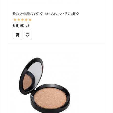
Rozświetlacz 01 Champagne - PuroBIO
59,90 zł
local_grocery_store
favorite_border