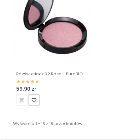
Rozświetlacz 02 Rose - PuroBIO
59,90 zł
local_grocery_store
favorite_border
Wyświetla 1 - 18 z 18 przedmiotów