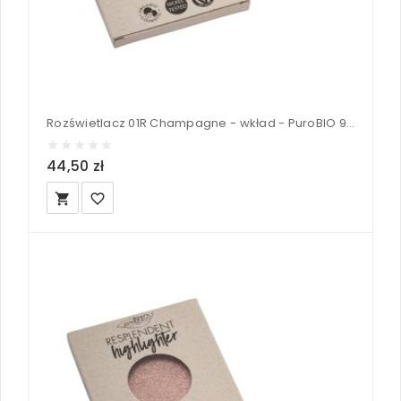
Rozświetlacz 01R Champagne - wkład - PuroBIO 9 g
44,50 zł
local_grocery_store
favorite_border