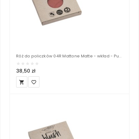
Róż do policzków 04R Mattone Matte - wkład - PuroBIO
38,50 zł
local_grocery_store
favorite_border