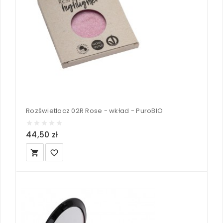
Rozświetlacz 02R Rose - wkład - PuroBIO
44,50 zł
local_grocery_store
favorite_border