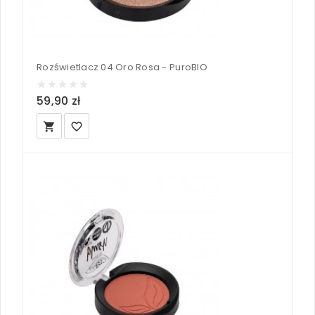
Rozświetlacz 04 Oro Rosa - PuroBIO
59,90 zł
local_grocery_store
favorite_border