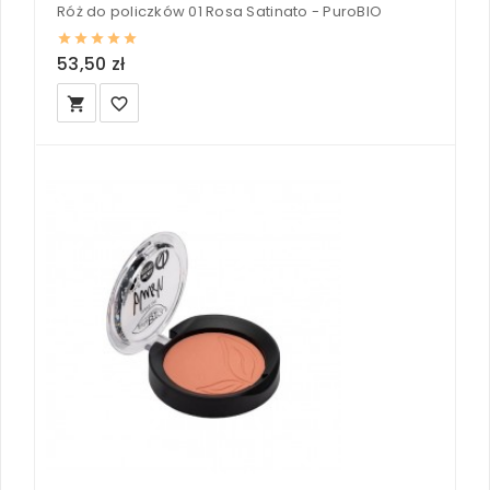
Róż do policzków 01 Rosa Satinato - PuroBIO
53,50 zł
local_grocery_store
favorite_border