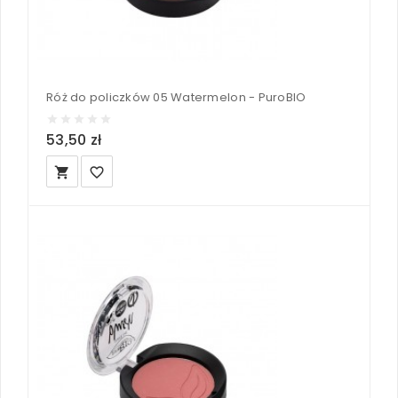
Róż do policzków 05 Watermelon - PuroBIO
53,50 zł
local_grocery_store
favorite_border