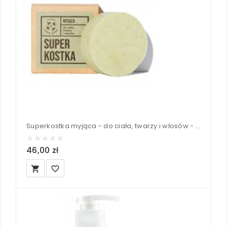
Superkostka myjąca - do ciała, twarzy i włosów - Mydlarnia Cztery Szpaki 75g
46,00 zł
local_grocery_store
favorite_border