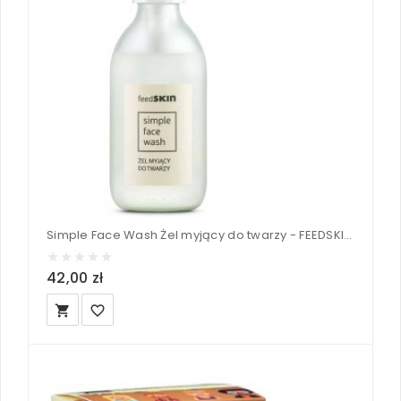
Simple Face Wash Żel myjący do twarzy - FEEDSKIN 190ml
42,00 zł
local_grocery_store
favorite_border