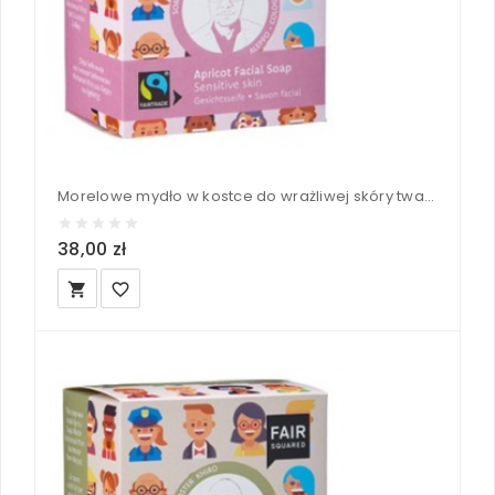
Morelowe mydło w kostce do wrażliwej skóry twarzy - Fair Squared 2x80 g
38,00 zł
local_grocery_store
favorite_border