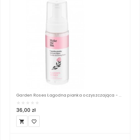
Garden Roses Łagodna pianka oczyszczająca - Make Me Bio 160 ml
36,00 zł
local_grocery_store
favorite_border