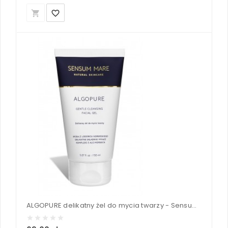
local_grocery_store
favorite_border
ALGOPURE delikatny żel do mycia twarzy - Sensum Mare 150 ml