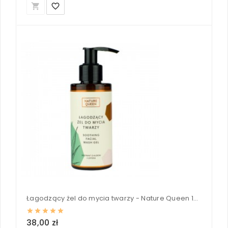
local_grocery_store
favorite_border
Łagodzący żel do mycia twarzy - Nature Queen 150 ml
38,00 zł