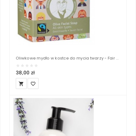
Oliwkowe mydło w kostce do mycia twarzy - Fair Squared 2x80 g
38,00 zł
local_grocery_store
favorite_border