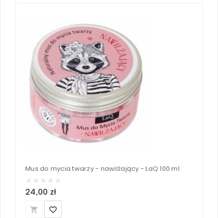
Mus do mycia twarzy - nawilżający - LaQ 100 ml
24,00 zł
local_grocery_store
favorite_border