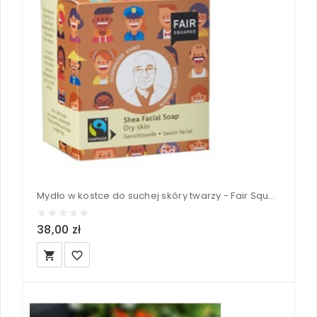
Mydło w kostce do suchej skóry twarzy - Fair Squared 2x80 g
38,00 zł
local_grocery_store
favorite_border