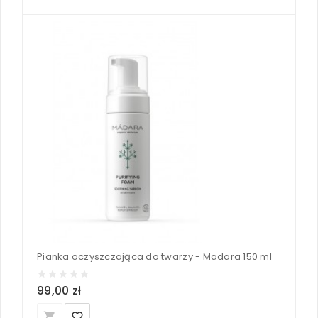
Pianka oczyszczająca do twarzy - Madara 150 ml
99,00 zł
local_grocery_store
favorite_border