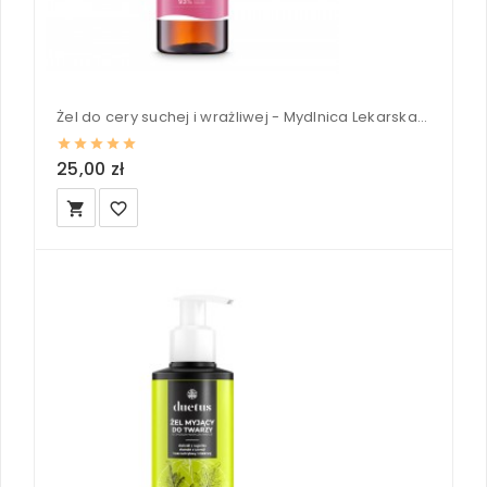
Żel do cery suchej i wrażliwej - Mydlnica Lekarska - Fitomed 200 g
25,00 zł
local_grocery_store
favorite_border