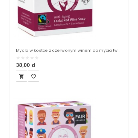
Mydło w kostce z czerwonym winem do mycia twarzy - Fair Squared 2x80 g
38,00 zł
local_grocery_store
favorite_border