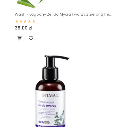
Wash - Łagodny Żel do Mycia Twarzy z zieloną herbatą i liściem winorośli - ECO Cosmetics 125 ml
38,00 zł
local_grocery_store
favorite_border