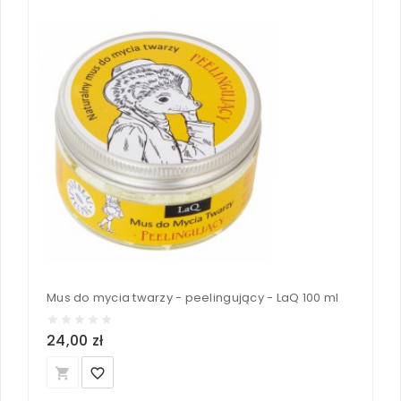
Mus do mycia twarzy - peelingujący - LaQ 100 ml
24,00 zł
local_grocery_store
favorite_border