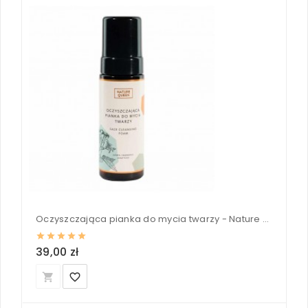
Oczyszczająca pianka do mycia twarzy - Nature Queen 175 ml
39,00 zł
local_grocery_store
favorite_border