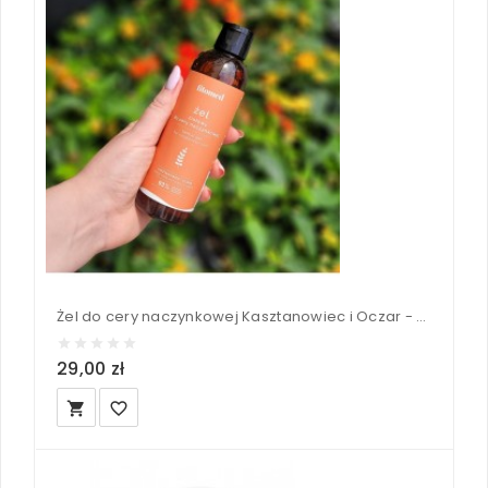
Żel do cery naczynkowej Kasztanowiec i Oczar - Fitomed 200 g
29,00 zł
local_grocery_store
favorite_border