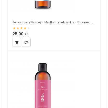
Żel do cery tłustej - Mydlnica Lekarska - Fitomed 200 g
25,00 zł
local_grocery_store
favorite_border