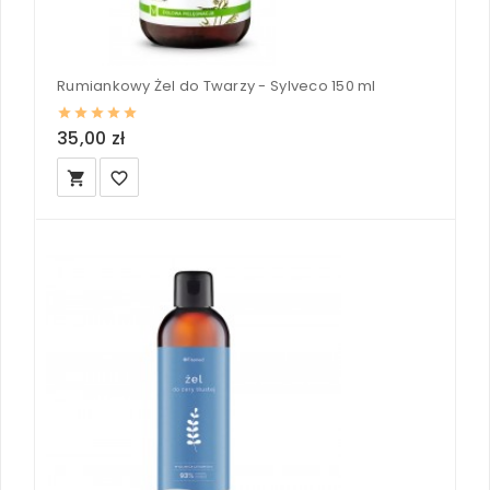
Rumiankowy Żel do Twarzy - Sylveco 150 ml
35,00 zł
local_grocery_store
favorite_border