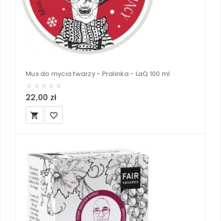
Mus do mycia twarzy - Pralinka - LaQ 100 ml
22,00 zł
local_grocery_store
favorite_border