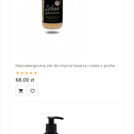
Hipoalergiczny żel do mycia twarzy i ciała z proteinami owsa - Zielone Laboratorium 250 ml
68,00 zł
local_grocery_store
favorite_border