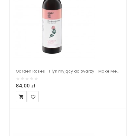
Garden Roses - Płyn myjący do twarzy - Make Me Bio 200 ml
84,00 zł
local_grocery_store
favorite_border