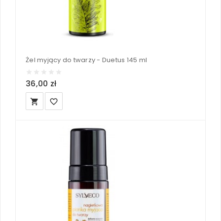
Żel myjący do twarzy - Duetus 145 ml
36,00 zł
local_grocery_store
favorite_border