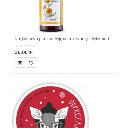
Nagietkowa pianka myjąca do twarzy - Sylveco 150 ml
36,00 zł
local_grocery_store
favorite_border