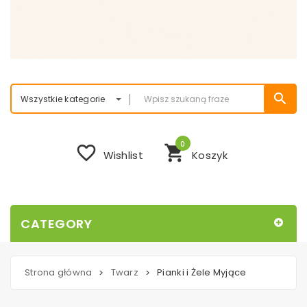
search
Wszystkie kategorie
0
favorite_border
shopping_cart
Wishlist
Koszyk
CATEGORY
Strona główna
Twarz
Pianki i Żele Myjące
>
>