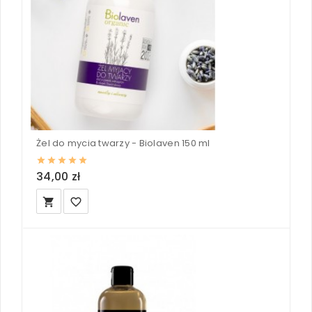
Żel do mycia twarzy - Biolaven 150 ml
34,00 zł
local_grocery_store
favorite_border