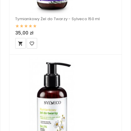
Tymiankowy Żel do Twarzy - Sylveco 150 ml
35,00 zł
local_grocery_store
favorite_border