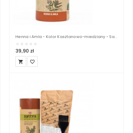
Henna i Amla - Kolor Kasztanowo-miedziany - Sattva 150 g
39,90 zł
local_grocery_store
favorite_border