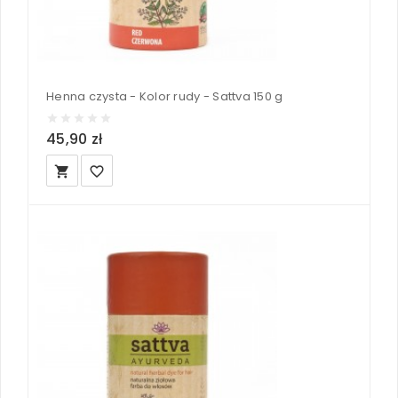
Henna czysta - Kolor rudy - Sattva 150 g
45,90 zł
local_grocery_store
favorite_border