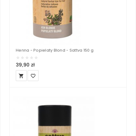
Henna - Popielaty Blond - Sattva 150 g
39,90 zł
local_grocery_store
favorite_border