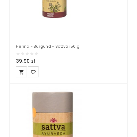
Henna - Burgund - Sattva 150 g
39,90 zł
local_grocery_store
favorite_border