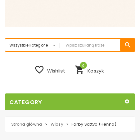
search
Wszystkie kategorie
0
favorite_border
shopping_cart
Wishlist
Koszyk
CATEGORY
Strona główna
Włosy
Farby Sattva (Henna)
>
>