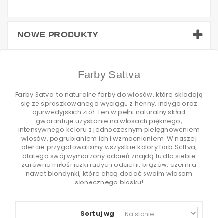
NOWE PRODUKTY
Farby Sattva
Farby Satva, to naturalne farby do włosów, które składają
się ze sproszkowanego wyciągu z henny, indygo oraz
ajurwedyjskich ziół. Ten w pełni naturalny skład
gwarantuje uzyskanie na włosach pięknego,
intensywnego koloru z jednoczesnym pielęgnowaniem
włosów, pogrubianiem ich i wzmacnianiem. W naszej
ofercie przygotowaliśmy wszystkie kolory farb Sattva,
dlatego swój wymarzony odcień znajdą tu dla siebie
zarówno miłośniczki rudych odcieni, brązów, czerni a
nawet blondynki, które chcą dodać swoim włosom
słonecznego blasku!
Sortuj wg