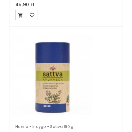
45,90 zł
local_grocery_store
favorite_border
Henna - Indygo - Sattva 150 g