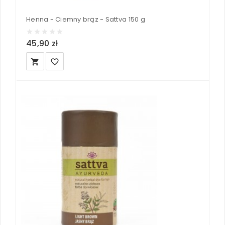
Henna - Ciemny brąz - Sattva 150 g
45,90 zł
local_grocery_store
favorite_border