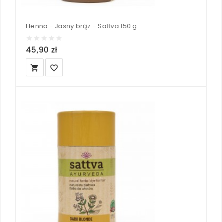
Henna - Jasny brąz - Sattva 150 g
45,90 zł
local_grocery_store
favorite_border