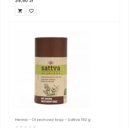
39,90 zł
local_grocery_store
favorite_border
Henna - Orzechowy brąz - Sattva 150 g