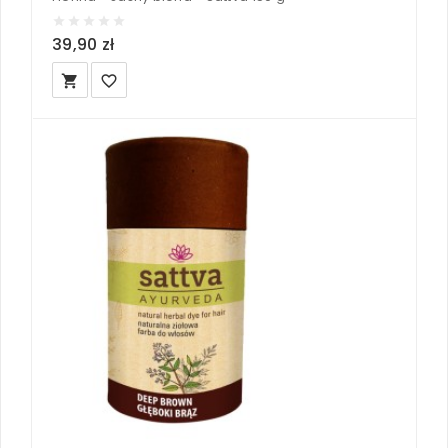
39,90 zł
local_grocery_store
favorite_border