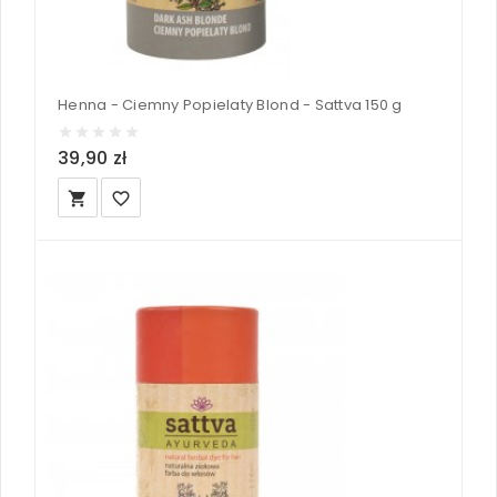
Henna - Ciemny Popielaty Blond - Sattva 150 g
39,90 zł
local_grocery_store
favorite_border