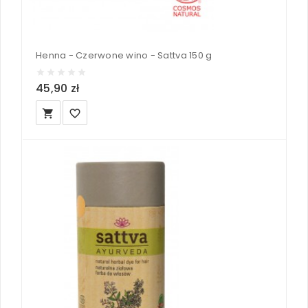
Henna - Czerwone wino - Sattva 150 g
45,90 zł
local_grocery_store
favorite_border