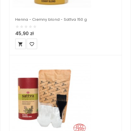
Henna - Ciemny blond - Sattva 150 g
45,90 zł
local_grocery_store
favorite_border