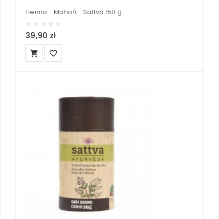
Henna - Mahoń - Sattva 150 g
39,90 zł
local_grocery_store
favorite_border