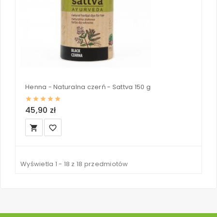
Henna - Naturalna czerń - Sattva 150 g
45,90 zł
local_grocery_store
favorite_border
Wyświetla 1 - 18 z 18 przedmiotów