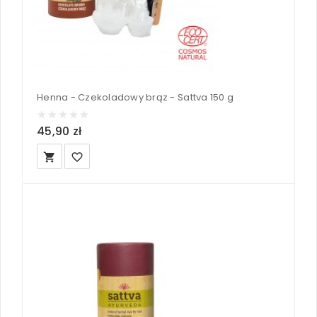
Henna - Czekoladowy brąz - Sattva 150 g
45,90 zł
local_grocery_store
favorite_border