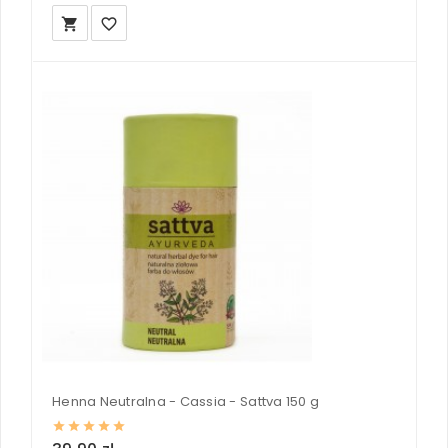
local_grocery_store
favorite_border
Henna Neutralna - Cassia - Sattva 150 g