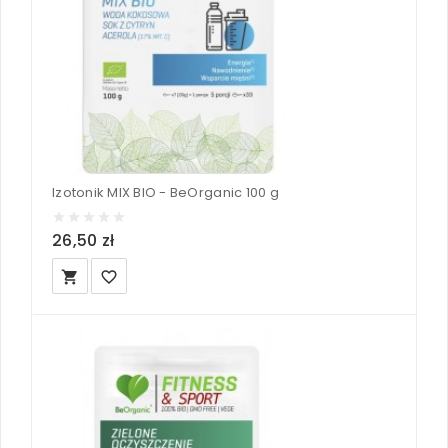
Izotonik MIX BIO - BeOrganic 100 g
26,50 zł
local_grocery_store
favorite_border