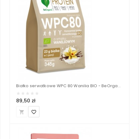
Białko serwatkowe WPC 80 Wanilia BIO - BeOrganic 345 g
89,50 zł
local_grocery_store
favorite_border