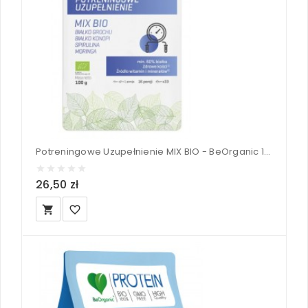
Potreningowe Uzupełnienie MIX BIO - BeOrganic 100 g
26,50 zł
local_grocery_store
favorite_border