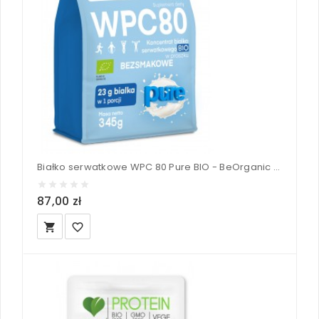
Białko serwatkowe WPC 80 Pure BIO - BeOrganic 345 g
87,00 zł
local_grocery_store
favorite_border