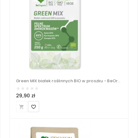
Green MIX białek roślinnych BIO w proszku - BeOrganic 250 g
29,90 zł
local_grocery_store
favorite_border