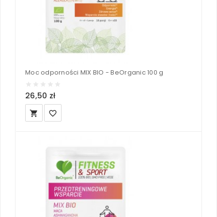
Moc odporności MIX BIO - BeOrganic 100 g
26,50 zł
local_grocery_store
favorite_border