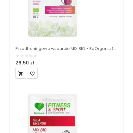
Przedtreningowe wsparcie MIX BIO - BeOrganic 100 g
26,50 zł
local_grocery_store
favorite_border