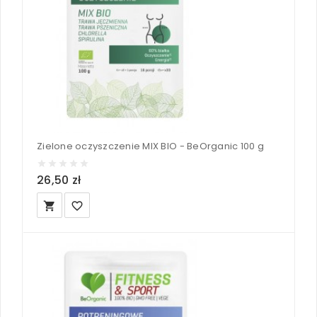
Zielone oczyszczenie MIX BIO - BeOrganic 100 g
26,50 zł
local_grocery_store
favorite_border