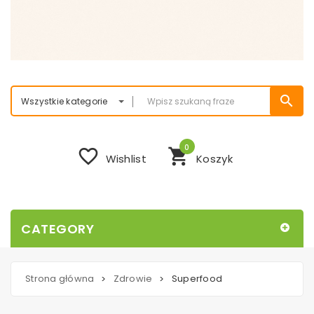
search
Wszystkie kategorie
0
favorite_border
shopping_cart
Wishlist
Koszyk
CATEGORY
Strona główna
Zdrowie
Superfood
>
>