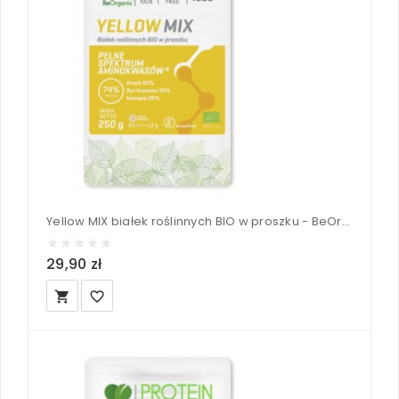
Yellow MIX białek roślinnych BIO w proszku - BeOrganic 250 g
29,90 zł
local_grocery_store
favorite_border