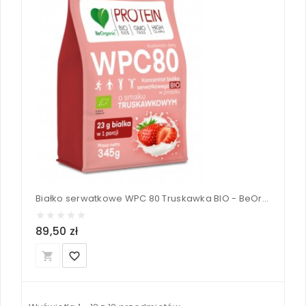
Białko serwatkowe WPC 80 Truskawka BIO - BeOrganic 345 g
89,50 zł
local_grocery_store
favorite_border