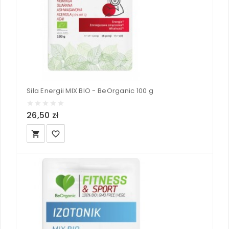
Siła Energii MIX BIO - BeOrganic 100 g
26,50 zł
local_grocery_store
favorite_border