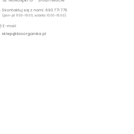
ul. Nowolipki 15 - Śródmieście
Skontaktuj się z nami:
693 771 775
(pon-pt 11:00-19:00, sobota 10:00-15:00)
E-mail:
sklep@bioorganika.pl