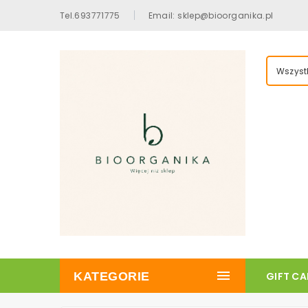
Tel.693771775
Email: sklep@bioorganika.pl
Wszystk
KATEGORIE
GIFT C