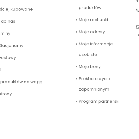
produktów
ściej kupowane
Moje rachunki
 do nas
Moje adresy
aminy
Moje informacje
Stacjonarny
osobiste
Dostawy
Moje bony
t
Prośba o bycie
 produktów na wagę
zapomnianym
trony
Program partnerski