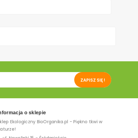
ZAPISZ SIĘ !
nformacja o sklepie
klep Ekologiczny BioOrganika.pl - Piękno tkwi w
aturze!