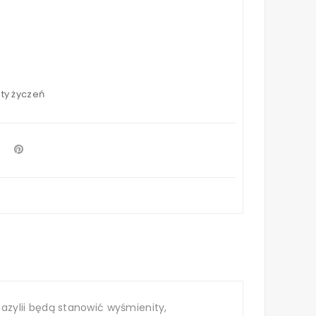
sty życzeń
zylii będą stanowić wyśmienity,