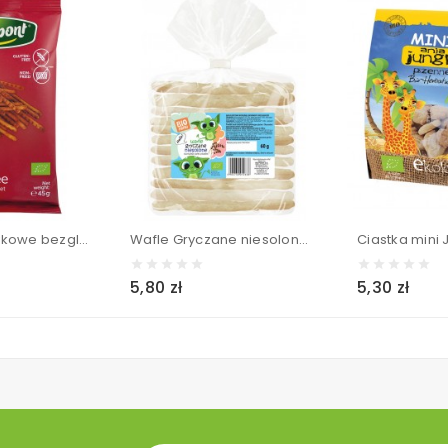
Paluszki paprykowe bezglutenowe BIO - Biopont 45 g
Wafle Gryczane niesolone BIO - BIOMINKI 60 g
5,80 zł
5,30 zł