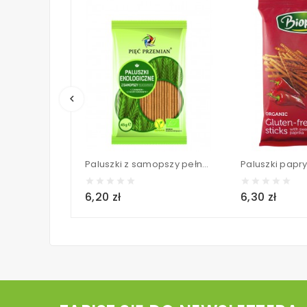
keyboard_arrow_left
Paluszki z samopszy pełnoziarniste BIO - PIĘĆ PRZEMIAN 45 g
6,20 zł
6,30 zł