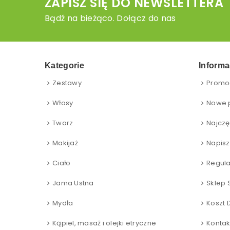
ZAPISZ SIĘ DO NEWSLETTERA
Bądź na bieżąco. Dołącz do nas
Kategorie
Informa
Zestawy
Promo
Włosy
Nowe 
Twarz
Najczę
Makijaż
Napisz
Ciało
Regul
Jama Ustna
Sklep 
Mydła
Koszt 
Kąpiel, masaż i olejki etryczne
Kontak