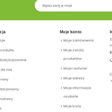
cja
Moje konto
I
S
cje
Moje zamówienia
n
produkty
Moje zwroty
produktów
ściej kupowane
Moje rachunki
 do nas
Moje adresy
aminy
Moje informacje
Stacjonarny
osobiste
Dostawy
Moje bony
t