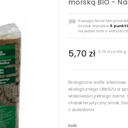
morską BIO - Na
Kupując teraz ten produk
koszyk wyniesie
5
punktó
na jeden bon o wartości
0
5,70 zł
5,70 zł
za 100 g
Ekologiczne wafle orkiszowe.
ekologicznego ORKISZU w s
właściwości pełnego ziarna. 
charakterystyczny smak. Dos
z dodatkami.
Ilość