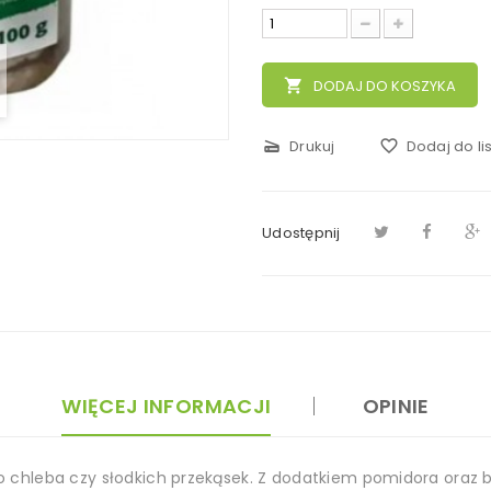
local_grocery_store
DODAJ DO KOSZYKA
scanner
Drukuj
favorite_border
Dodaj do li
Udostępnij
WIĘCEJ INFORMACJI
OPINIE
chleba czy słodkich przekąsek. Z dodatkiem pomidora oraz ba