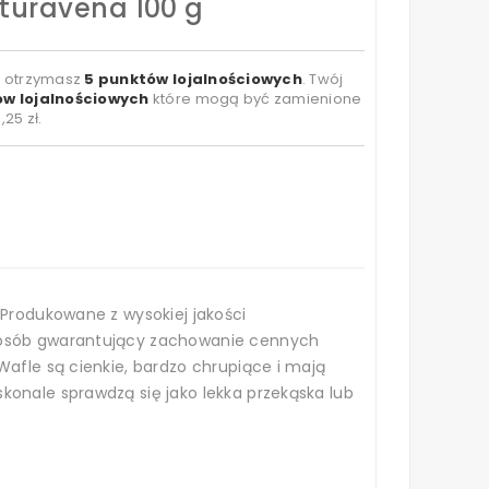
turavena 100 g
t otrzymasz
5
punktów lojalnościowych
. Twój
w lojalnościowych
które mogą być zamienione
,25 zł
.
 Produkowane z wysokiej jakości
posób gwarantujący zachowanie cennych
Wafle są cienkie, bardzo chrupiące i mają
konale sprawdzą się jako lekka przekąska lub