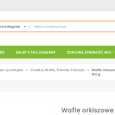
ie kategorie
ARD
SKLEP STACJONARNY
ZDROWA ŻYWNOŚĆ BIO
ze i przekąski
Ciastka, Wafle, Pierniki, Paluszki
Wafle orkisz
>
>
100 g
Wafle orkiszowe 