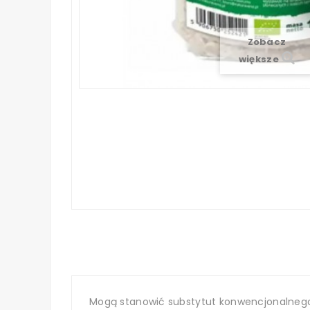
Zobacz
większe
Mogą stanowić substytut konwencjonalnego 