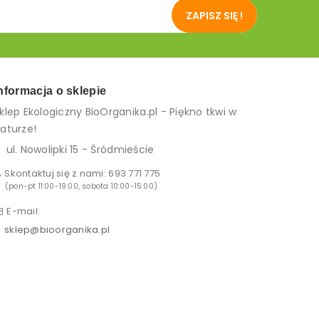
ZAPISZ SIĘ !
nformacja o sklepie
klep Ekologiczny BioOrganika.pl - Piękno tkwi w
aturze!
ul. Nowolipki 15 - Śródmieście
Skontaktuj się z nami:
693 771 775
(pon-pt 11:00-19:00, sobota 10:00-15:00)
E-mail:
sklep@bioorganika.pl