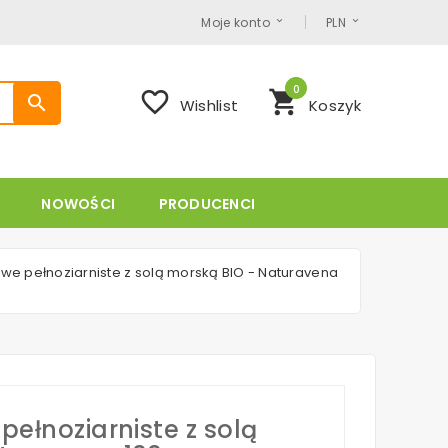
Moje konto
PLN
0
favorite_border
shopping_cart
search
Wishlist
Koszyk
NOWOŚCI
PRODUCENCI
owe pełnoziarniste z solą morską BIO - Naturavena
pełnoziarniste z solą