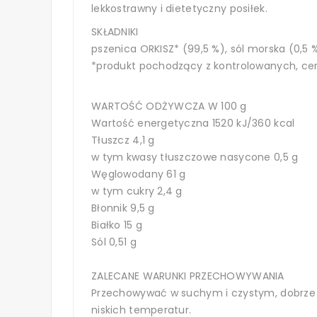
lekkostrawny i dietetyczny posiłek.
SKŁADNIKI
pszenica ORKISZ* (99,5 %), sól morska (0,5 
*produkt pochodzący z kontrolowanych, ce
WARTOŚĆ ODŻYWCZA W 100 g
Wartość energetyczna 1520 kJ/360 kcal
Tłuszcz 4,1 g
w tym kwasy tłuszczowe nasycone 0,5 g
Węglowodany 61 g
w tym cukry 2,4 g
Błonnik 9,5 g
Białko 15 g
Sól 0,51 g
ZALECANE WARUNKI PRZECHOWYWANIA
Przechowywać w suchym i czystym, dobrze 
niskich temperatur.