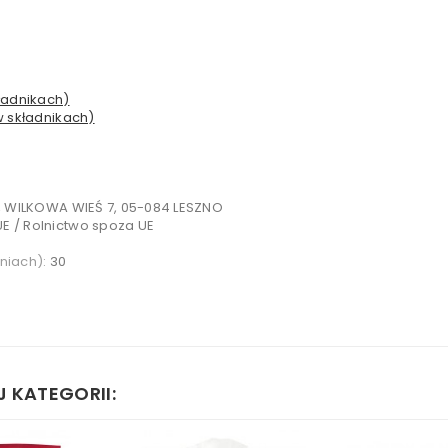
ładnikach)
w składnikach)
., WILKOWA WIEŚ 7, 05-084 LESZNO
UE / Rolnictwo spoza UE
niach):
30
 KATEGORII: