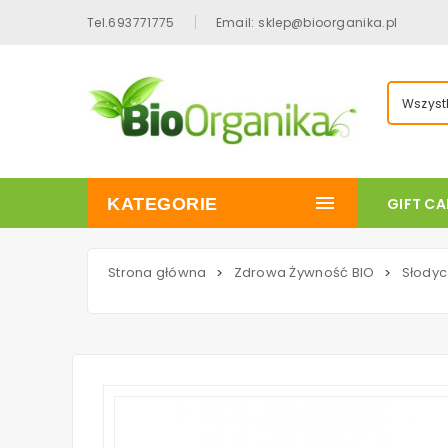
Tel.693771775
Email: sklep@bioorganika.pl
Wszystk
KATEGORIE
GIFT C
Strona główna
Zdrowa Żywność BIO
Słodyc
>
>