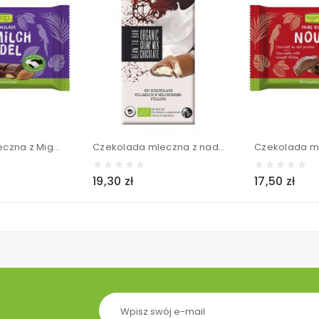
Czekolada Mleczna z Migdałami BIO - RAPUNZEL 100 g
Czekolada mleczna z nadzieniem mlecznym BIO - MEYBONA 100 g
19,30 zł
17,50 zł