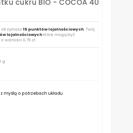
atku cukru BIO - COCOA 40
t otrzymasz
15
punktów lojalnościowych
. Twój
ów lojalnościowych
które mogą być
 o wartości
0,75 zł
.
0 g
 z myślą o potrzebach układu