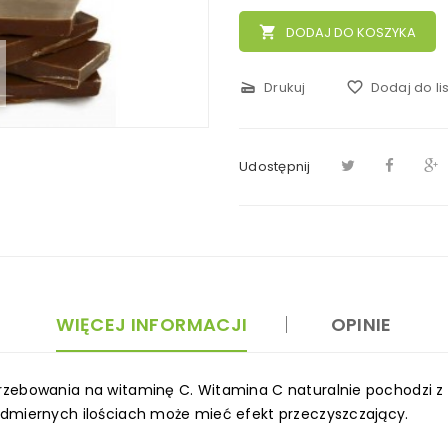
local_grocery_store
DODAJ DO KOSZYKA
scanner
Drukuj
favorite_border
Dodaj do li
Udostępnij
WIĘCEJ INFORMACJI
OPINIE
zebowania na witaminę C. Witamina C naturalnie pochodzi z lio
admiernych ilościach może mieć efekt przeczyszczający.