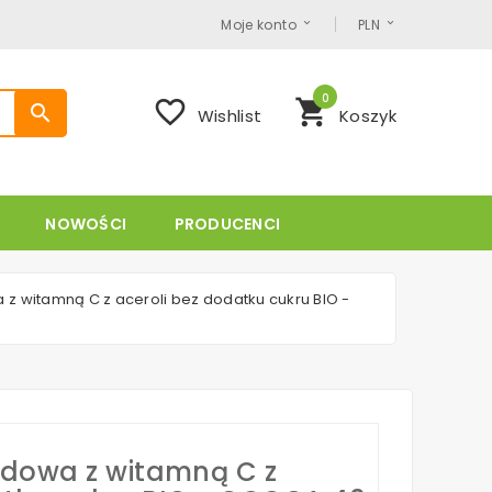
Moje konto
PLN
0
favorite_border
shopping_cart
search
Wishlist
Koszyk
NOWOŚCI
PRODUCENCI
 witamną C z aceroli bez dodatku cukru BIO -
dowa z witamną C z