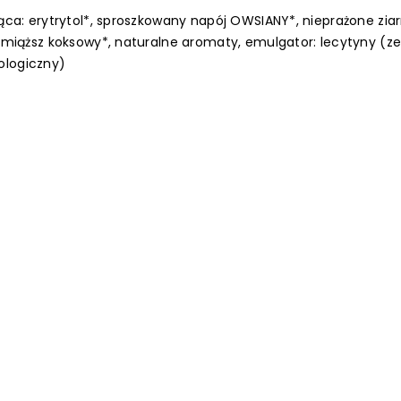
ząca: erytrytol*, sproszkowany napój OWSIANY*, nieprażone ziar
ny miąższ koksowy*, naturalne aromaty, emulgator: lecytyny (
ologiczny)