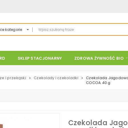
ie kategorie
ARD
SKLEP STACJONARNY
ZDROWA ŻYWNOŚĆ BIO
ze i przekąski
Czekolady i czekoladki
Czekolada Jagodowa z
>
>
COCOA 40 g
Czekolada Jago