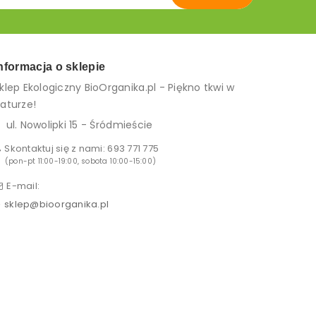
nformacja o sklepie
klep Ekologiczny BioOrganika.pl - Piękno tkwi w
aturze!
ul. Nowolipki 15 - Śródmieście
Skontaktuj się z nami:
693 771 775
(pon-pt 11:00-19:00, sobota 10:00-15:00)
E-mail:
sklep@bioorganika.pl