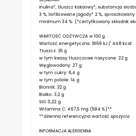
inulina*, tłuszcz kakaowy*, substancja słod
3 %, liofilizowane jagody* 2 %, sproszkowa
minimum 34 %. (*certyfikowany składnik ek
WARTOŚĆ ODŻYWCZA w 100 g
Wartość energetyczna: 1869 kJ / 448 kcal
Tłuszcz: 35 g
w tym kwasy tłuszczowe nasycone: 22 g
Węglowodany: 27 g
w tym cukry: 6,4 g
w tym poliole: 14 g
Błonnik: 32 g
Białko: 3,2 g
Sól: 0,22 g
Witamina C: 467,5 mg (584 %)**
**dzienna referencyjna wartość spożycia
INFORMACJA ALERGENNA