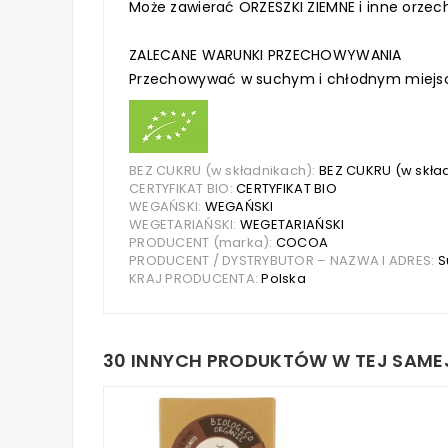
Może zawierać ORZESZKI ZIEMNE i inne orzec
ZALECANE WARUNKI PRZECHOWYWANIA
Przechowywać w suchym i chłodnym miejs
BEZ CUKRU (w składnikach):
BEZ CUKRU (w skła
CERTYFIKAT BIO:
CERTYFIKAT BIO
WEGAŃSKI:
WEGAŃSKI
WEGETARIAŃSKI:
WEGETARIAŃSKI
PRODUCENT (marka):
COCOA
PRODUCENT / DYSTRYBUTOR – NAZWA I ADRES:
S
KRAJ PRODUCENTA:
Polska
30 INNYCH PRODUKTÓW W TEJ SAMEJ