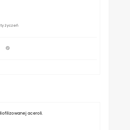
sty życzeń
filizowanej aceroli.