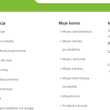
cja
Moje konto
I
S
cje
Moje zamówienia
n
produkty
Moje zwroty
produktów
ściej kupowane
Moje rachunki
 do nas
Moje adresy
aminy
Moje informacje
Stacjonarny
osobiste
Dostawy
Moje bony
t
Prośba o bycie
 produktów na wagę