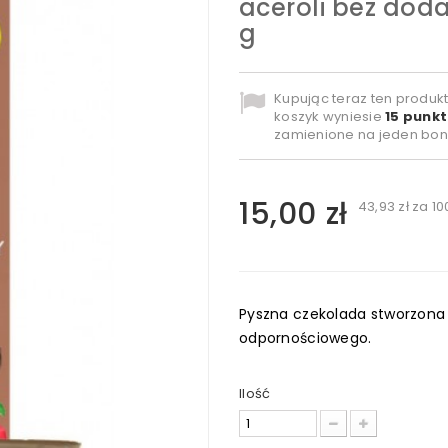
aceroli bez dod
g
Kupując teraz ten produk
koszyk wyniesie
15
punkt
zamienione na jeden bon
15,00 zł
43,93 zł
za 10
Pyszna czekolada stworzona
odpornościowego.
Ilość