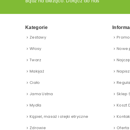
Bądź na bieżąco. Dołącz do nas
Kategorie
Informa
Zestawy
Promo
Włosy
Nowe 
Twarz
Najczę
Makijaż
Napisz
Ciało
Regul
Jama Ustna
Sklep 
Mydła
Koszt 
Kąpiel, masaż i olejki etryczne
Kontak
Zdrowie
Oferta