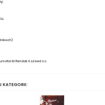
hy.
cu.
dnikach)
urovital M.Rendak K.szwed s.c.
 KATEGORII: