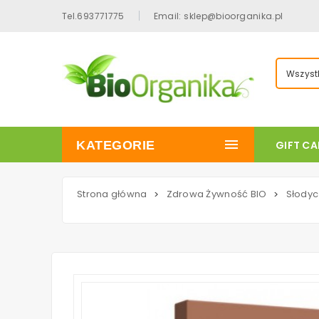
Tel.693771775
Email: sklep@bioorganika.pl
Wszystk
KATEGORIE
GIFT C
Strona główna
Zdrowa Żywność BIO
Słodyc
>
>