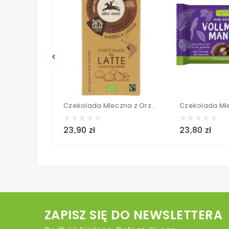
keyboard_arrow_left
Czekolada Mleczna z Orzechami Laskowymi FAIR TRADE BIO - alce nero 100 g
23,90 zł
23,80 zł
ZAPISZ SIĘ DO NEWSLETTERA