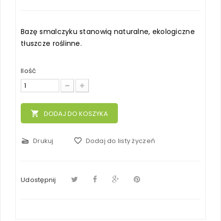
Bazę smalczyku stanowią naturalne, ekologiczne
tłuszcze roślinne.
Ilość
local_grocery_store
DODAJ DO KOSZYKA
scanner
Drukuj
favorite_border
Dodaj do listy życzeń
Udostępnij