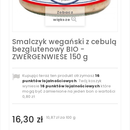
Zobacz
większe
Smalczyk wegański z cebulą
bezglutenowy BIO -
ZWERGENWIESE 150 g
Kupując teraz ten produkt otrzymasz
16
punktów lojalnościowych
. Twój koszyk
wyniesie
16
punktów lojalnościowych
które
mogą być zamienione na jeden bon o wartości
0,80 zł
.
16,30 zł
10,87 zł
za 100 g