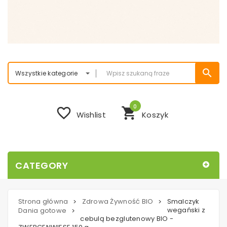
search
Wszystkie kategorie
0
favorite_border
shopping_cart
Wishlist
Koszyk
CATEGORY
Strona główna
Zdrowa Żywność BIO
Smalczyk
>
>
wegański z
Dania gotowe
>
cebulą bezglutenowy BIO -