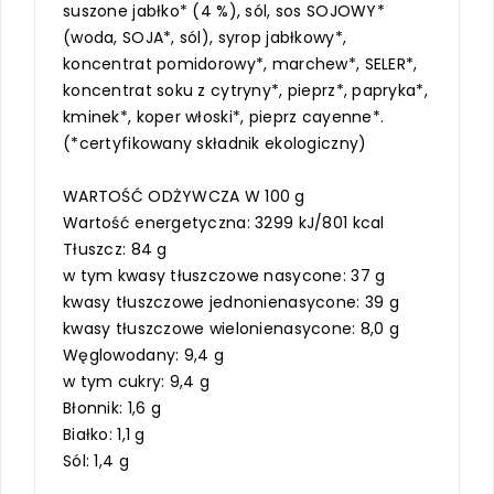
suszone jabłko* (4 %), sól, sos SOJOWY*
(woda, SOJA*, sól), syrop jabłkowy*,
koncentrat pomidorowy*, marchew*, SELER*,
koncentrat soku z cytryny*, pieprz*, papryka*,
kminek*, koper włoski*, pieprz cayenne*.
(*certyfikowany składnik ekologiczny)
WARTOŚĆ ODŻYWCZA W 100 g
Wartość energetyczna: 3299 kJ/801 kcal
Tłuszcz: 84 g
w tym kwasy tłuszczowe nasycone: 37 g
kwasy tłuszczowe jednonienasycone: 39 g
kwasy tłuszczowe wielonienasycone: 8,0 g
Węglowodany: 9,4 g
w tym cukry: 9,4 g
Błonnik: 1,6 g
Białko: 1,1 g
Sól: 1,4 g