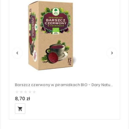
keyboard_arrow_left
keyboard_arrow_right
Barszcz czerwony w piramidkach BIO - Dary Natury 15x5g 75 g
P
8,70 zł
1
local_grocery_store
loc