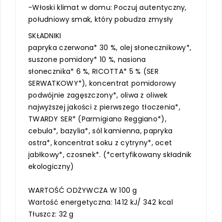
-Włoski klimat w domu: Poczuj autentyczny,
południowy smak, który pobudza zmysły
SKŁADNIKI
papryka czerwona* 30 %, olej słonecznikowy*,
suszone pomidory* 10 %, nasiona
słonecznika* 6 %, RICOTTA* 5 % (SER
SERWATKOWY*), koncentrat pomidorowy
podwójnie zagęszczony*, oliwa z oliwek
najwyższej jakości z pierwszego tłoczenia*,
TWARDY SER* (Parmigiano Reggiano*),
cebula*, bazylia*, sól kamienna, papryka
ostra*, koncentrat soku z cytryny*, ocet
jabłkowy*, czosnek*. (*certyfikowany składnik
ekologiczny)
WARTOŚĆ ODŻYWCZA W 100 g
Wartość energetyczna: 1412 kJ/ 342 kcal
Tłuszcz: 32 g