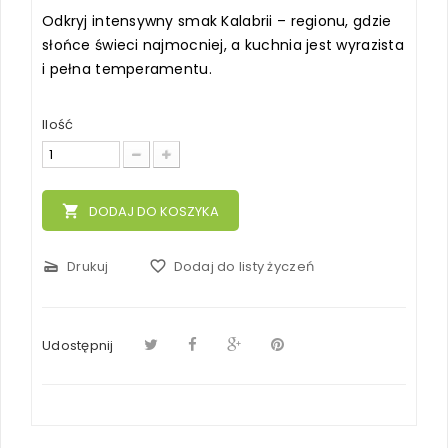
Odkryj intensywny smak Kalabrii – regionu, gdzie
słońce świeci najmocniej, a kuchnia jest wyrazista
i pełna temperamentu.
Ilość
local_grocery_store
DODAJ DO KOSZYKA
scanner
Drukuj
favorite_border
Dodaj do listy życzeń
Udostępnij