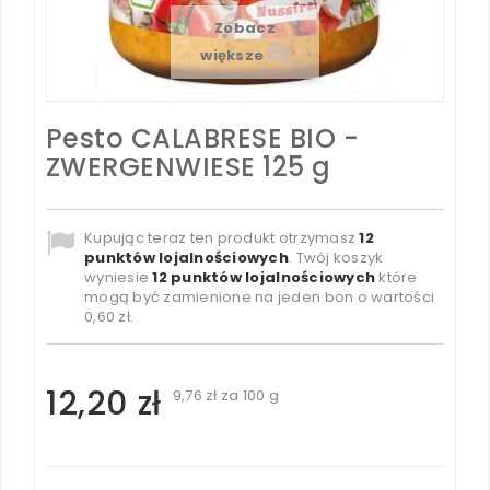
Zobacz
większe
Pesto CALABRESE BIO -
ZWERGENWIESE 125 g
Kupując teraz ten produkt otrzymasz
12
punktów lojalnościowych
. Twój koszyk
wyniesie
12
punktów lojalnościowych
które
mogą być zamienione na jeden bon o wartości
0,60 zł
.
12,20 zł
9,76 zł
za 100 g