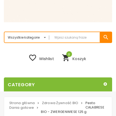
search
Wszystkie kategorie
0
favorite_border
shopping_cart
Wishlist
Koszyk
CATEGORY
Strona główna
Zdrowa Żywność BIO
Pesto
>
>
CALABRESE
Dania gotowe
>
BIO - ZWERGENWIESE 125 g