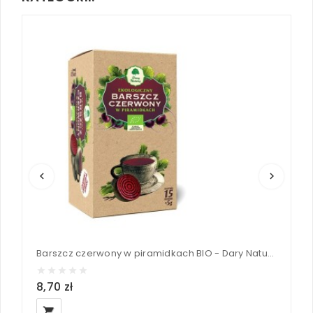
keyboard_arrow_left
keyboard_arrow_right
Barszcz czerwony w piramidkach BIO - Dary Natury 15x5g 75 g
P
8,70 zł
1
local_grocery_store
loc