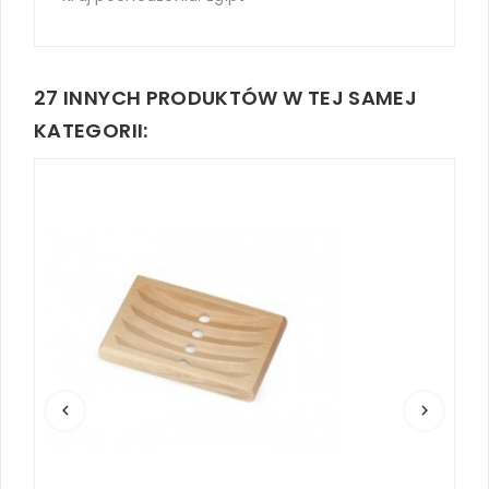
27 INNYCH PRODUKTÓW W TEJ SAMEJ
KATEGORII:
keyboard_arrow_left
keyboard_arrow_right