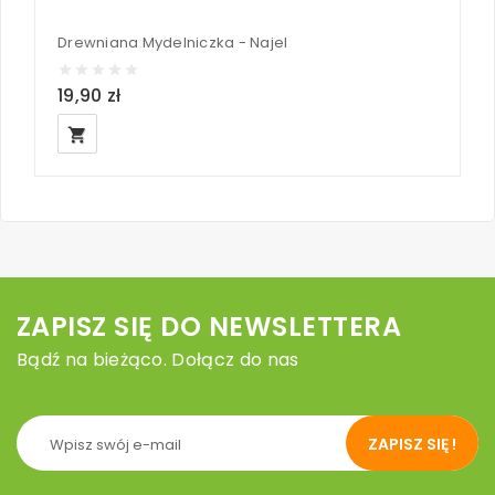
Drewniana Mydelniczka - Najel
19,90 zł
2
local_grocery_store
ZAPISZ SIĘ DO NEWSLETTERA
Bądź na bieżąco. Dołącz do nas
ZAPISZ SIĘ !