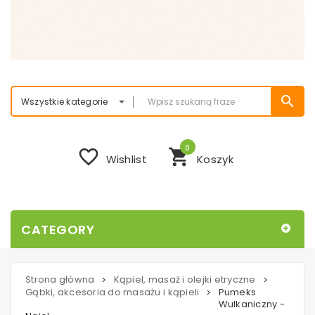
search
Wszystkie kategorie
0
favorite_border
shopping_cart
Wishlist
Koszyk
CATEGORY
Strona główna
Kąpiel, masaż i olejki etryczne
>
>
Gąbki, akcesoria do masażu i kąpieli
Pumeks
>
Wulkaniczny -