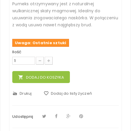
Pumeks otrzymywany jest z naturalnej
wulkanicznej skały magmowej. Idealny do
usuwania zrogowaciałego naskórka. W połączeniu
z wodą usuwa nawet najgłębszy brud.
Uwaga: Ostatnie sztuki
Ilość
local_grocery_store
DODAJ DO KOSZYKA
scanner
Drukuj
favorite_border
Dodaj do listy życzeń
Udostępnij