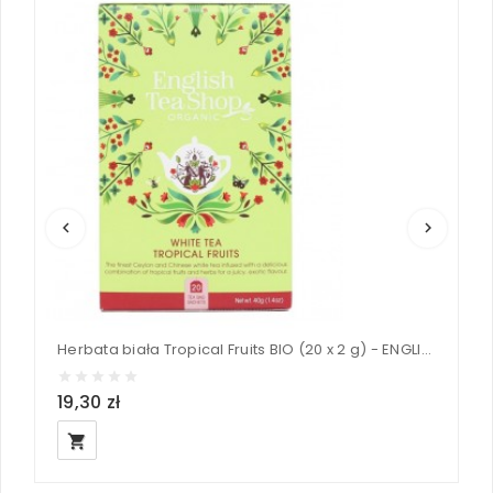
keyboard_arrow_left
keyboard_arrow_right
Herbata biała Tropical Fruits BIO (20 x 2 g) - ENGLISH TEA SHOP ORGANIC 40 g
19,30 zł
1
local_grocery_store
loc