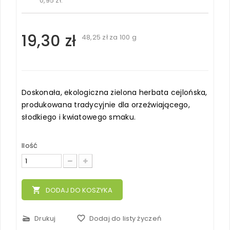
0,95 zł
.
19,30 zł
48,25 zł
za 100 g
Doskonała, ekologiczna zielona herbata cejlońska,
produkowana tradycyjnie dla orzeźwiającego,
słodkiego i kwiatowego smaku.
Ilość
local_grocery_store
DODAJ DO KOSZYKA
scanner
Drukuj
favorite_border
Dodaj do listy życzeń