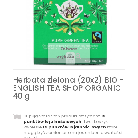
Zobacz
większe
Herbata zielona (20x2) BIO -
ENGLISH TEA SHOP ORGANIC
40 g
Kupując teraz ten produkt otrzymasz
19
punktów lojalnościowych
. Twój koszyk
wyniesie
19
punktów lojalnościowych
które
mogą być zamienione na jeden bon o wartości