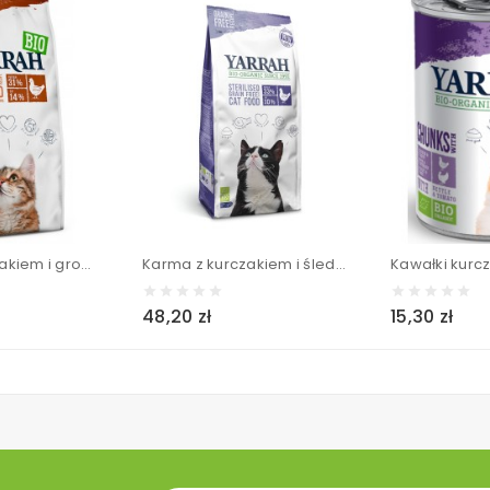
Karma z kurczakiem i groszkiem BIO (dla kota i kociąt) - YARRAH 800 g
Karma z kurczakiem i śledziem BIO (dla kota wysterylizowanego) - YARRAH 700 g
48,20 zł
15,30 zł