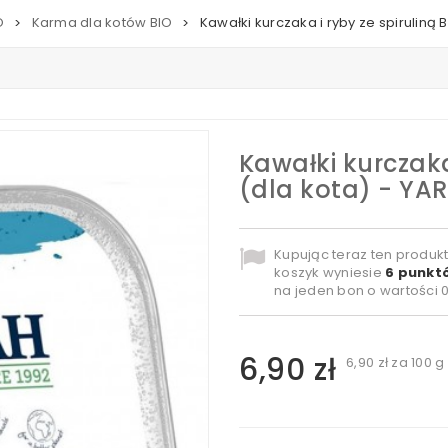
O
Karma dla kotów BIO
Kawałki kurczaka i ryby ze spiruliną 
>
>
Kawałki kurczaka 
(dla kota) - YA
Kupując teraz ten produk
koszyk wyniesie
6
punktó
na jeden bon o wartości
0
6,90 zł
6,90 zł
za 100 g