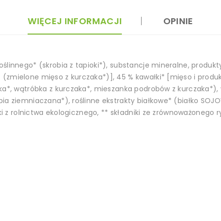
WIĘCEJ INFORMACJI
OPINIE
ślinnego* (skrobia z tapioki*), substancje mineralne, produkt
(zmielone mięso z kurczaka*)], 45 % kawałki* [mięso i produ
ka*, wątróbka z kurczaka*, mieszanka podrobów z kurczaka*), 
bia ziemniaczana*), roślinne ekstrakty białkowe* (białko SOJ
iki z rolnictwa ekologicznego, ** składniki ze zrównoważonego 