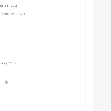
em i rybą.
pełnoporcjowa.
sty życzeń