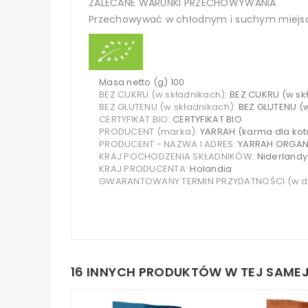
ZALECANE WARUNKI PRZECHOWYWANIA
Przechowywać w chłodnym i suchym miejscu
Masa netto (g) 100
BEZ CUKRU (w składnikach):
BEZ CUKRU (w sk
BEZ GLUTENU (w składnikach):
BEZ GLUTENU (
CERTYFIKAT BIO:
CERTYFIKAT BIO
PRODUCENT (marka):
YARRAH (karma dla kot
PRODUCENT - NAZWA I ADRES:
YARRAH ORGANI
KRAJ POCHODZENIA SKŁADNIKÓW:
Niderlandy
KRAJ PRODUCENTA:
Holandia
GWARANTOWANY TERMIN PRZYDATNOŚCI (w d
16 INNYCH PRODUKTÓW W TEJ SAMEJ