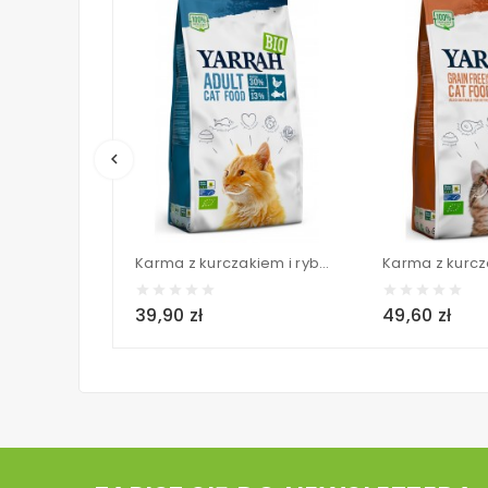
keyboard_arrow_left
Karma z kurczakiem i rybą BIO (dla kota dorosłego) - YARRAH 800 g
39,90 zł
49,60 zł