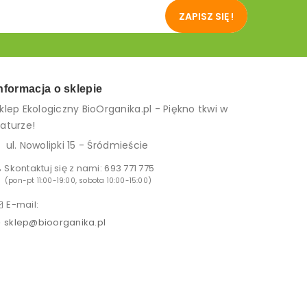
ZAPISZ SIĘ !
nformacja o sklepie
klep Ekologiczny BioOrganika.pl - Piękno tkwi w
aturze!
ul. Nowolipki 15 - Śródmieście
Skontaktuj się z nami:
693 771 775
(pon-pt 11:00-19:00, sobota 10:00-15:00)
E-mail:
sklep@bioorganika.pl