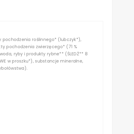
y pochodzenia roślinnego* (lubczyk*),
kty pochodzenia zwierzęcego* (71 %
woda, ryby i produkty rybne** (ŚLEDŹ** 8
OWE w proszku*), substancje mineralne,
rybołówstwa).