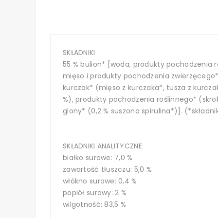
SKŁADNIKI
55 % bulion* [woda, produkty pochodzenia ro
mięso i produkty pochodzenia zwierzęcego* 
kurczak* (mięso z kurczaka*, tusza z kurcza
%), produkty pochodzenia roślinnego* (skro
glony* (0,2 % suszona spirulina*)]. (*składn
SKŁADNIKI ANALITYCZNE
białko surowe: 7,0 %
zawartość tłuszczu: 5,0 %
włókno surowe: 0,4 %
popiół surowy: 2 %
wilgotność: 83,5 %