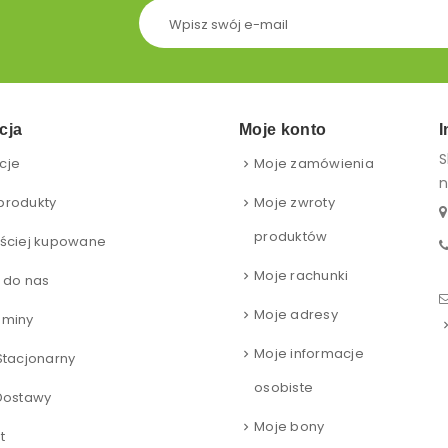
cja
Moje konto
I
S
cje
Moje zamówienia
n
produkty
Moje zwroty
produktów
ściej kupowane
Moje rachunki
 do nas
Moje adresy
aminy
Moje informacje
Stacjonarny
osobiste
Dostawy
Moje bony
t