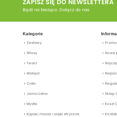
ZAPISZ SIĘ DO NEWSLETTERA
Bądź na bieżąco. Dołącz do nas
Kategorie
Informa
Zestawy
Promo
Włosy
Nowe 
Twarz
Najczę
Makijaż
Napisz
Ciało
Regul
Jama Ustna
Sklep 
Mydła
Koszt 
Kąpiel, masaż i olejki etryczne
Kontak