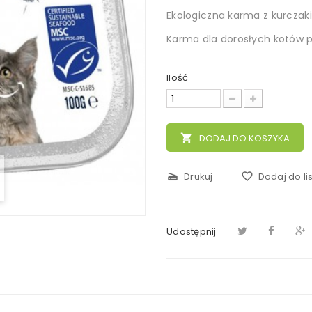
Ekologiczna karma z kurczaki
Karma dla dorosłych kotów 
Ilość
local_grocery_store
DODAJ DO KOSZYKA
scanner
Drukuj
favorite_border
Dodaj do li
Udostępnij