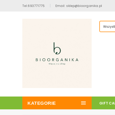
Tel.693771775
Email: sklep@bioorganika.pl
Wszystk
KATEGORIE
GIFT C