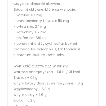
wszystkie składniki aktywne.
Składniki aktywne, które są w shocie:
- kofeina: 67 mg
- antyoksydanty (EGCG): 116 mg
- L-teanina: 27 mg
- katechiny: 67 mg
- polifenole: 230 ug
- ponad miliard żywych kultur bakterii:
Lactobacillus acidophilus, Lactobacillus
plantarum, kultury kombuchy
WARTOŚĆ ODŻYWCZA W 100 ml
Wartość energetyczna - 131 kJ / 31 kcal
Tłuszcz - 0,1 g
w tym kwasy tłuszczowe nasycone - 0 g
Węglowodany - 6,3 g
w tym cukry - 5,6 g
Białko - 0,2 g
Sól - 0 g