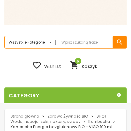
search
Wszystkie kategorie
0
favorite_border
shopping_cart
Wishlist
Koszyk
CATEGORY
Strona główna
Zdrowa Żywność BIO
SHOT
>
>
Woda, napoje, soki, nektary, syropy
Kombucha
>
>
Kombucha Energia bezglutenowy BIO - VIGO 100 ml