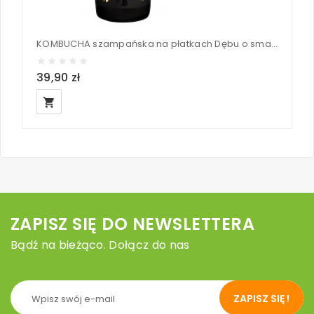
KOMBUCHA szampańska na płatkach Dębu o smaku kwiatów Czarnego Bzu BIO - KOMBUCHA by Laurent 750 ml
39,90 zł
8
local_grocery_store
loc
ZAPISZ SIĘ DO NEWSLETTERA
Bądź na bieżąco. Dołącz do nas
ZAPISZ SIĘ !