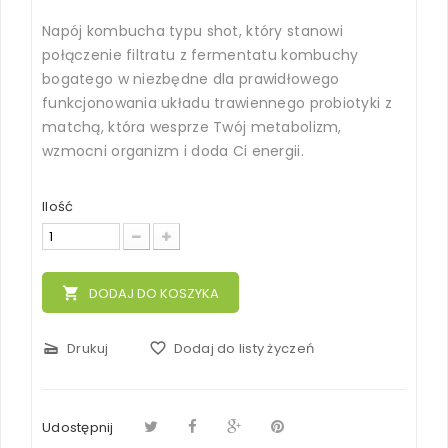
Napój kombucha typu shot, który stanowi
połączenie filtratu z fermentatu kombuchy
bogatego w niezbędne dla prawidłowego
funkcjonowania układu trawiennego probiotyki z
matchą, która wesprze Twój metabolizm,
wzmocni organizm i doda Ci energii.
Ilość
local_grocery_store
DODAJ DO KOSZYKA
scanner
Drukuj
favorite_border
Dodaj do listy życzeń
Udostępnij