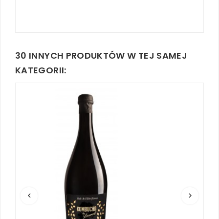
30 INNYCH PRODUKTÓW W TEJ SAMEJ
KATEGORII:
keyboard_arrow_left
keyboard_arrow_right