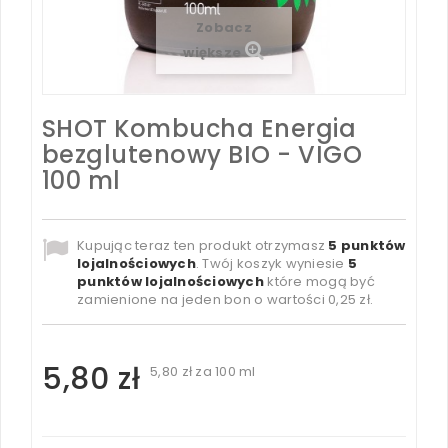
Zobacz
większe
SHOT Kombucha Energia
bezglutenowy BIO - VIGO
100 ml
Kupując teraz ten produkt otrzymasz
5
punktów
lojalnościowych
. Twój koszyk wyniesie
5
punktów lojalnościowych
które mogą być
zamienione na jeden bon o wartości
0,25 zł
.
5,80 zł
5,80 zł
za 100 ml