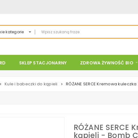
ie kategorie
ARD
SKLEP STACJONARNY
ZDROWA ŻYWNOŚĆ BIO
Kule i babeczki do kąpieli
RÓŻANE SERCE Kremowa kuleczka d
>
>
RÓŻANE SERCE K
kąpieli - Bomb 