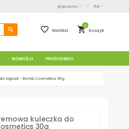
Moje konto
PLN
0
favorite_border
shopping_cart
search
Wishlist
Koszyk
NOWOŚCI
PRODUCENCI
o kąpieli - Bomb Cosmetics 30g
remowa kuleczka do
Cosmetics 30g