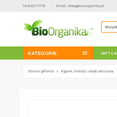
Tel.693771775
Email: sklep@bioorganika.pl
Wszystk
KATEGORIE
GIFT C
Strona główna
Kąpiel, masaż i olejki etryczne
>