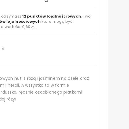
t otrzymasz
12
punktów lojalnościowych
. Twój
ów lojalnościowych
które mogą być
 o wartości
0,60 zł
.
0 g
wych nut, z różą i jaśminem na czele oraz
 i neroli. A wszystko to w formie
rduszka, ręcznie ozdobionego płatkami
ej róży!