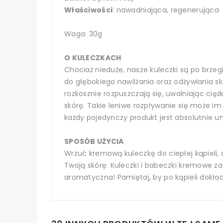
Właściwości
: nawadniająca, regenerująca
Waga: 30g
O KULECZKACH
Chociaż nieduże, nasze kuleczki są po brz
do głębokiego nawilżania oraz odżywiania s
rozkosznie rozpuszczają się, uwalniając cię
skórę. Takie leniwe rozpływanie się może im
każdy pojedynczy produkt jest absolutnie u
SPOSÓB UŻYCIA
Wrzuć kremową kuleczkę do ciepłej kąpieli,
Twoją skórę. Kuleczki i babeczki kremowe za
aromatyczna! Pamiętaj, by po kąpieli dokła