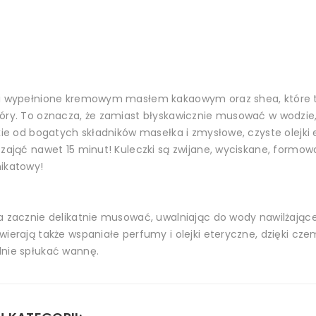
egi wypełnione kremowym masłem kakaowym oraz shea, które t
kóry. To oznacza, że zamiast błyskawicznie musować w wodzie,
żkie od bogatych składników masełka i zmysłowe, czyste olejki
 zająć nawet 15 minut! Kuleczki są zwijane, wyciskane, formo
nikatowy!
 a zacznie delikatnie musować, uwalniając do wody nawilżając
wierają także wspaniałe perfumy i olejki eteryczne, dzięki cz
dnie spłukać wannę.