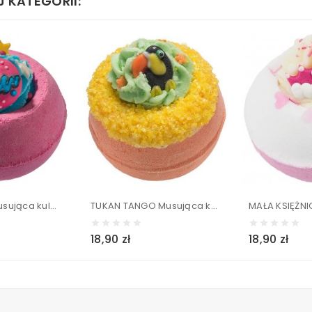
 KATEGORII:
GIRL POWER Musująca kula do kąpieli - Bomb Cosmetics 160g
TUKAN TANGO Musująca kula do kąpieli - Bomb Cosmetics 160g
18,90 zł
18,90 zł