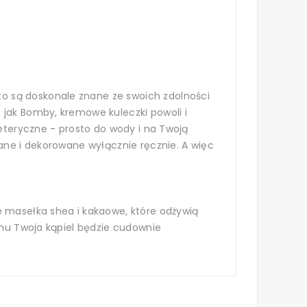
o są doskonale znane ze swoich zdolności
 jak Bomby, kremowe kuleczki powoli i
 eteryczne - prosto do wody i na Twoją
wane i dekorowane wyłącznie ręcznie. A więc
e masełka shea i kakaowe, które odżywią
emu Twoja kąpiel będzie cudownie