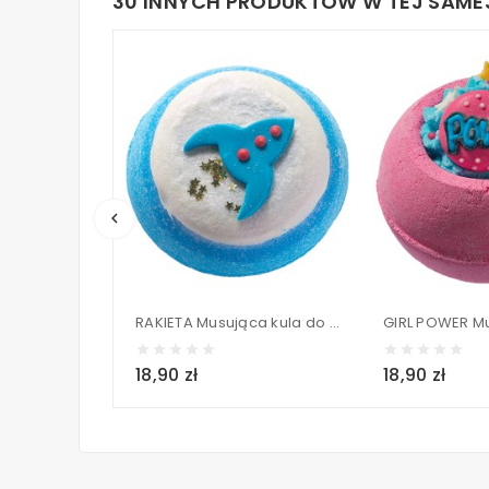
30 INNYCH PRODUKTÓW W TEJ SAMEJ
keyboard_arrow_left
RAKIETA Musująca kula do kąpieli - Bomb Cosmetics 160g
18,90 zł
18,90 zł