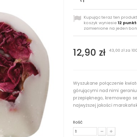
Kupując teraz ten produk
koszyk wyniesie
12
punkt
zamienione na jeden bon
12,90 zł
43,00 zł
za 10
Wyszukane połączenie kwiato
górującymi nad nimi geranium
przepięknego, kremowego se
najwyższej jakości marokański
Ilość