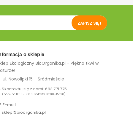
ZAPISZ SIĘ !
nformacja o sklepie
klep Ekologiczny BioOrganika.pl - Piękno tkwi w
aturze!
ul. Nowolipki 15 - Śródmieście
Skontaktuj się z nami:
693 771 775
(pon-pt 11:00-19:00, sobota 10:00-15:00)
E-mail:
sklep@bioorganika.pl