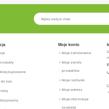
cja
Moje konto
I
S
cje
Moje zamówienia
n
produkty
Moje zwroty
produktów
ściej kupowane
Moje rachunki
 do nas
Moje adresy
aminy
Moje informacje
Stacjonarny
osobiste