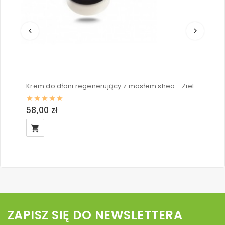
keyboard_arrow_left
keyboard_arrow_right
Krem do dłoni regenerujący z masłem shea - Zielone Laboratorium 100 ml
R
58,00 zł
3
local_grocery_store
loc
ZAPISZ SIĘ DO NEWSLETTERA