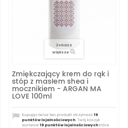
Zobacz
większe
Zmiękczający krem do rąk i
stóp z masłem shea i
mocznikiem - ARGAN MA
LOVE 100ml
Kupując teraz ten produkt otrzymasz
19
punktów lojalnościowych
. Twój koszyk
wyniesie
19
punktów lojalnościowych
które