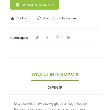
local_grocery_store
DODAJ DO KOSZYKA
scanner
Drukuj
favorite_border
Dodaj do listy życzeń
Udostępnij
WIĘCEJ INFORMACJI
OPINIE
Skutecznie nawilża, wygładza, regeneruje.
Pomaga odbudować naturalną warstwę