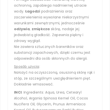
ochronną, zapobiega nadmiernej utracie
wody.
Łagodzi
podrażnienia oraz
zaczerwienienia wywołane niekorzystnymi
warunkami zewnętrznymi, jednocześnie
odżywia
,
zmiękcza
skórę, nadaje jej
jedwabistą gładkość. Zapewnia piękny i
zdrowy wygląd.
Nie zawiera sztucznych barwników oraz
substancji zapachowych, dzięki czemu jest
odpowiedni dla osób skłonnych do alergii.
Sposób użycia
:
Nałożyć na oczyszczoną, osuszoną skórę rąk i
stóp, ze szczególnym uwzględnieniem pięt.
Dokładnie wmasować.
INCI
: Ingredients: Aqua, Urea, Cetearyl
Alcohol, Argania Spinosa Kernel Oil, Cocos
Nucifera Oil, Glycerin, Prunus Armeniaca
Kernel Oil, Butyrospermum Parkii Butter,