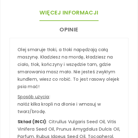
WIĘCEJ INFORMACJI
OPINIE
Olej smaruje tłoki, a tłoki napędzają całą
maszynę. Kładziesz na mordę, kładziesz na
ciało, tłok, kończyny i wszędzie tam, gdzie
smarowania masz mało. Nie jesteś zwykłym
kundlem, wiesz co robić. To jest rasowy olejek
psia mać!
Sposób użycia
:
nałóż kilka kropli na dłonie i wmasuj w
twarz/brodę.
Skład (INCI)
: Citrullus Vulgaris Seed Oil, Vitis
Vinifera Seed Oil, Prunus Amygdalus Dulcis Oil,
Parfum, Rubus Idaeus Seed Oil, Tocopherol,