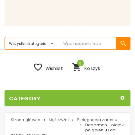
search
Wszystkie kategorie
0
favorite_border
shopping_cart
Wishlist
Koszyk
CATEGORY
Strona główna
Mężczyźni
Pielęgnacja zarostu
>
>
Doberman - olejek
>
po goleniu i do