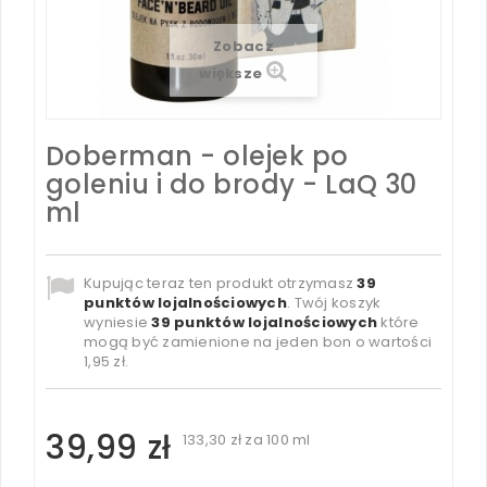
Zobacz
większe
Doberman - olejek po
goleniu i do brody - LaQ 30
ml
Kupując teraz ten produkt otrzymasz
39
punktów lojalnościowych
. Twój koszyk
wyniesie
39
punktów lojalnościowych
które
mogą być zamienione na jeden bon o wartości
1,95 zł
.
39,99 zł
133,30 zł
za 100 ml