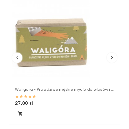
keyboard_arrow_left
keyboard_arrow_right
Waligóra - Prawdziwe męskie mydło do włosów i brody - Mydlarnia Cztery Szpaki 110g
27,00 zł
3
local_grocery_store