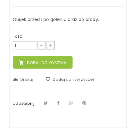
Olejek przed i po goleniu oraz do brody.
Ilość
local_grocery_store
DODAJ DO KOSZYKA
scanner
Drukuj
favorite_border
Dodaj do listy życzeń
Udostępnij