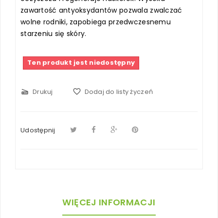
zawartość antyoksydantów pozwala zwalczać
wolne rodniki, zapobiega przedwczesnemu
starzeniu się skóry.
Ten produkt jest niedostępny
scanner
Drukuj
favorite_border
Dodaj do listy życzeń
Udostępnij
WIĘCEJ INFORMACJI