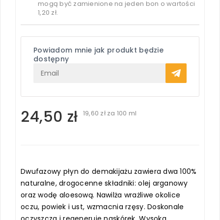
mogą być zamienione na jeden bon o wartości
1,20 zł
.
Powiadom mnie jak produkt będzie
dostępny
24,50 zł
19,60 zł
za 100 ml
Dwufazowy płyn do demakijażu zawiera dwa 100%
naturalne, drogocenne składniki: olej arganowy
oraz wodę aloesową. Nawilża wrażliwe okolice
oczu, powiek i ust, wzmacnia rzęsy. Doskonale
oczyszcza i regeneruje naskórek. Wysoka