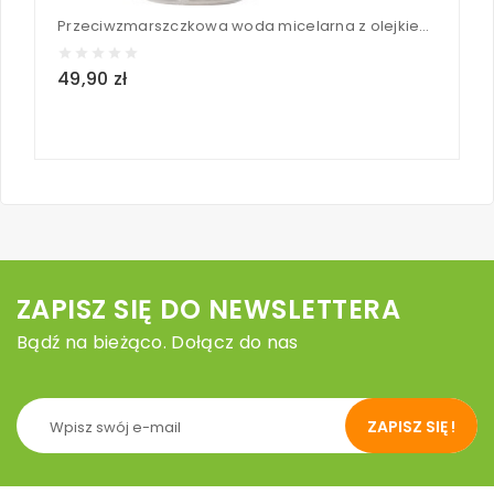
Przeciwzmarszczkowa woda micelarna z olejkiem arganowym - SO'BiO Etic 500 ml
49,90 zł
4
ZAPISZ SIĘ DO NEWSLETTERA
Bądź na bieżąco. Dołącz do nas
ZAPISZ SIĘ !