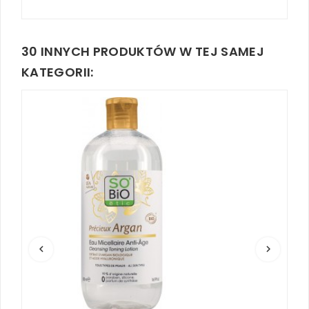
30 INNYCH PRODUKTÓW W TEJ SAMEJ
KATEGORII:
keyboard_arrow_left
keyboard_arrow_right