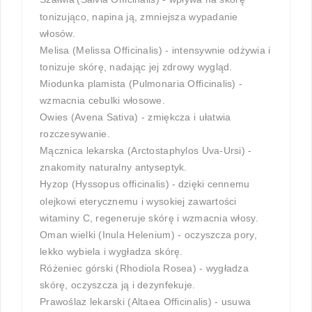
tonizująco, napina ją, zmniejsza wypadanie
włosów.
Melisa (Melissa Officinalis) - intensywnie odżywia i
tonizuje skórę, nadając jej zdrowy wygląd.
Miodunka plamista (Pulmonaria Officinalis) -
wzmacnia cebulki włosowe.
Owies (Avena Sativa) - zmiękcza i ułatwia
rozczesywanie.
Mącznica lekarska (Arctostaphylos Uva-Ursi) -
znakomity naturalny antyseptyk.
Hyzop (Hyssopus officinalis) -
dzięki cennemu
olejkowi eterycznemu i wysokiej zawartości
witaminy C, regeneruje skórę i wzmacnia włosy.
Oman wielki (Inula Helenium) - oczyszcza pory,
lekko wybiela i wygładza skórę.
Różeniec górski (Rhodiola Rosea) - wygładza
skórę, oczyszcza ją i dezynfekuje.
Prawoślaz lekarski (Altaea Officinalis) - usuwa