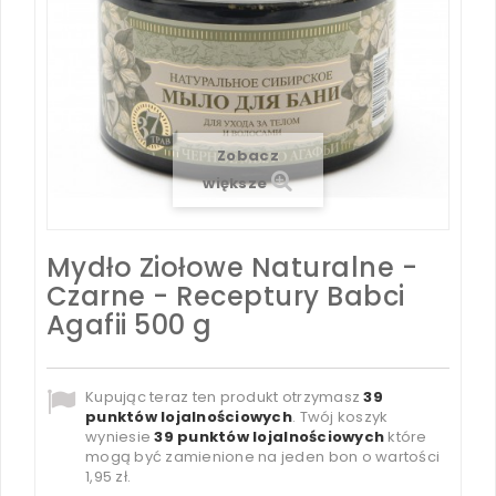
Zobacz
większe
Mydło Ziołowe Naturalne -
Czarne - Receptury Babci
Agafii 500 g
Kupując teraz ten produkt otrzymasz
39
punktów lojalnościowych
. Twój koszyk
wyniesie
39
punktów lojalnościowych
które
mogą być zamienione na jeden bon o wartości
1,95 zł
.