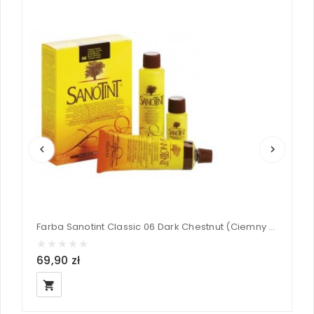
keyboard_arrow_left
keyboard_arrow_right
Farba Sanotint Classic 06 Dark Chestnut (Ciemny Brąz/Kasztanowy Odcień) 125 ml
69,90 zł
6
local_grocery_store
loc