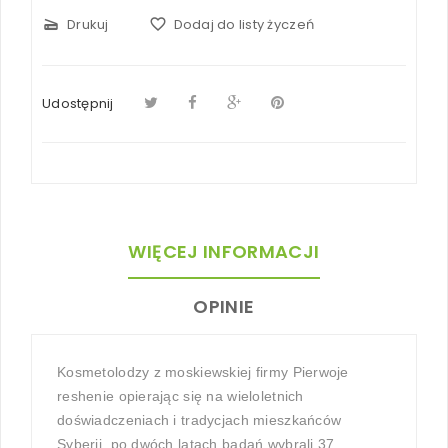
scanner
Drukuj
favorite_border
Dodaj do listy życzeń
Udostępnij
WIĘCEJ INFORMACJI
OPINIE
Kosmetolodzy z moskiewskiej firmy Pierwoje
reshenie opierając się na wieloletnich
doświadczeniach i tradycjach mieszkańców
Syberii
,
po dwóch latach badań wybrali 37