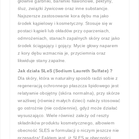
głównie garbniki, barwniki flawonowe, pektyny,
śluz, związki żywicowe oraz inne substancje.
Najszersze zastosowanie kora dębu ma jako
środek kąpielowy i kosmetyczny. Stosuje się w
postaci kąpieli lub okładów przy oparzeniach,
odmrożeniach, stanach zapalnych skóry oraz jako
środek ściągający i gojący. Mycie głowy naparem
z kory dębu wzmacnia je, przyciemnia oraz
likwiduje stany zapalne.
Jak działa SLeS (Sodium Laureth Sulfate) ?
Dla skóry, która w naturalny sposób radzi sobie z
regeneracją ochronnego płaszcza lipidowego jest
relatywnie obojętny (skóra normalna), przy skórze
wrażliwej (również małych dzieci) należy stosować
go ostrożnie (nie codziennie), gdyż może działać
wysuszająco. Wiele również zależy od reszty
składników produktu kosmetycznego, albowiem
obecność SLES w formulacji o niczym jeszcze nie
przesądza! Faktem jest, iż SLES w obecności