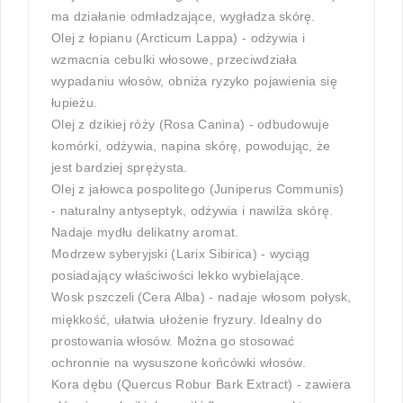
ma działanie odmładzające, wygładza skórę.
Olej z łopianu (Arcticum Lappa) - odżywia i
wzmacnia cebulki włosowe, przeciwdziała
wypadaniu włosów, obniża ryzyko pojawienia się
łupieżu.
Olej z dzikiej róży (Rosa Canina) - odbudowuje
komórki, odżywia, napina skórę, powodując, że
jest bardziej sprężysta.
Olej z jałowca pospolitego (Juniperus Communis)
- naturalny antyseptyk, odżywia i nawilża skórę.
Nadaje mydłu delikatny aromat.
Modrzew syberyjski (Larix Sibirica) - wyciąg
posiadający właściwości lekko wybielające.
Wosk pszczeli
(Cera Alba) - nadaje włosom połysk,
miękkość, ułatwia ułożenie fryzury. Idealny do
prostowania włosów. Można go stosować
ochronnie na wysuszone końcówki włosów.
Kora dębu (Quercus Robur Bark Extract) - zawiera