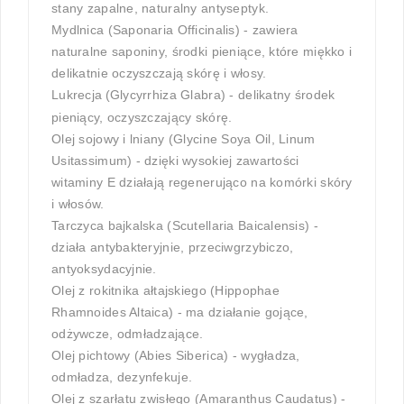
stany zapalne, naturalny antyseptyk.
Mydlnica (Saponaria Officinalis) - zawiera
naturalne saponiny, środki pieniące, które miękko i
delikatnie oczyszczają skórę i włosy.
Lukrecja
(Glycyrrhiza Glabra) - delikatny środek
pieniący, oczyszczający skórę.
Olej sojowy i lniany (Glycine Soya Oil, Linum
Usitassimum) - dzięki wysokiej zawartości
witaminy E działają regenerująco na komórki skóry
i włosów.
Tarczyca bajkalska (Scutellaria Baicalensis) -
działa antybakteryjnie, przeciwgrzybiczo,
antyoksydacyjnie.
Olej z rokitnika ałtajskiego (Hippophae
Rhamnoides Altaica) - ma działanie gojące,
odżywcze, odmładzające.
Olej pichtowy (Abies Siberica) - wygładza,
odmładza, dezynfekuje.
Olej z szarłatu zwisłego (Amaranthus Caudatus) -