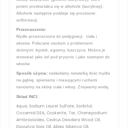
potem przekształca się w alkohole (laurylowy).
Alkohole następnie poddaje się procesowi
sulfonizacji.
Przeznaczenie:
Mydło przeznaczone do pielęgnacji ciała i
włosów. Polecane osobom z problemami
skórnymi: łojotok, egzemy, łuszczyca. Można je
stosować jako żel pod prysznic i jako szampon do
włosów
Sposób użycia:
nakładamy niewielką ilość mydła
na gąbkę, spieniamy i masującymi ruchami
nanosimy na skórę ciała i włosy. Zmywamy wodą.
Skład INCI:
Aqua, Sodium Laurel Sulfate, Sorbitol,
Cocamid DEA, Ozokerite, Tar, Chenepodium
Ambrosioides, Cedrus Deadara Wood Oil,
Davurica Soja Oil, Abies Siberica Oil,