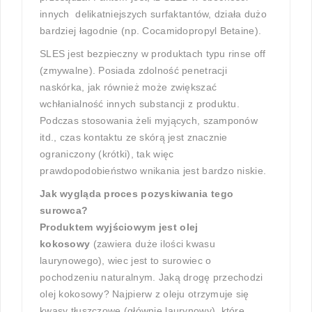
innych delikatniejszych surfaktantów, działa dużo
bardziej łagodnie (np. Cocamidopropyl Betaine).
SLES jest bezpieczny w produktach typu rinse off
(zmywalne). Posiada zdolność penetracji
naskórka, jak również może zwiększać
wchłanialność innych substancji z produktu.
Podczas stosowania żeli myjących, szamponów
itd., czas kontaktu ze skórą jest znacznie
ograniczony (krótki), tak więc
prawdopodobieństwo wnikania jest bardzo niskie.
Jak wygląda proces pozyskiwania tego
surowca?
Produktem wyjściowym jest olej
kokosowy
(zawiera duże ilości kwasu
laurynowego), wiec jest to surowiec o
pochodzeniu naturalnym. Jaką drogę przechodzi
olej kokosowy? Najpierw z oleju otrzymuje się
kwasy tłuszczowe (głównie laurynowy), które