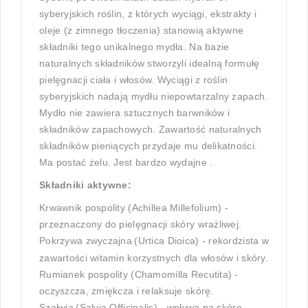
syberyjskich roślin, z których wyciągi, ekstrakty i
oleje (z zimnego tłoczenia) stanowią aktywne
składniki tego unikalnego mydła.
Na bazie
naturalnych składników stworzyli idealną formułę
pielęgnacji ciała i włosów. Wyciągi z roślin
syberyjskich nadają mydłu niepowtarzalny zapach.
Mydło nie zawiera sztucznych barwników i
składników zapachowych. Zawartość naturalnych
składników pieniących przydaje mu delikatności.
Ma postać żelu. Jest bardzo wydajne .
Składniki aktywne:
Krwawnik pospolity (Achillea Millefolium) -
przeznaczony do pielęgnacji skóry wrażliwej.
Pokrzywa zwyczajna
(Urtica Dioica) - rekordzista w
zawartości witamin korzystnych dla włosów i skóry.
Rumianek pospolity (Chamomilla Recutita) -
oczyszcza, zmiękcza i relaksuje skórę.
Szałwia
(Salvia Officinalis) - wpływa na skórę