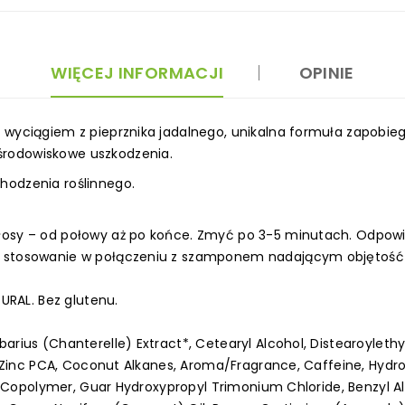
WIĘCEJ INFORMACJI
OPINIE
 wyciągiem z pieprznika jadalnego, unikalna formuła zapobie
rodowiskowe uszkodzenia.
hodzenia roślinnego.
łosy – od połowy aż po końce. Zmyć po 3-5 minutach. Odpowi
my stosowanie w połączeniu z szamponem nadającym objęto
RAL. Bez glutenu.
arius (Chanterelle) Extract*, Cetearyl Alcohol, Distearoylethy
*, Zinc PCA, Coconut Alkanes, Aroma/Fragrance, Caffeine, Hydro
l Copolymer, Guar Hydroxypropyl Trimonium Chloride, Benzyl Alco