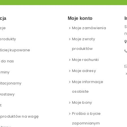
cja
Moje konto
I
S
cje
Moje zamówienia
n
produkty
Moje zwroty
produktów
ściej kupowane
Moje rachunki
 do nas
Moje adresy
aminy
Moje informacje
Stacjonarny
osobiste
Dostawy
Moje bony
t
Prośba o bycie
 produktów na wagę
zapomnianym