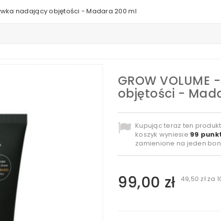
ka nadający objętości - Madara 200 ml
GROW VOLUME -
objętości - Mad
Kupując teraz ten produk
koszyk wyniesie
99
punkt
zamienione na jeden bon
99,00 zł
49,50 zł
za 1