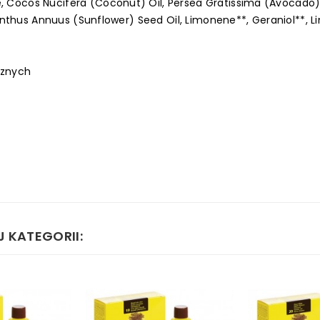
Cocos Nucifera (Coconut) Oil, Persea Gratissima (Avocado) 
anthus Annuus (Sunflower) Seed Oil, Limonene**, Geraniol**, Lin
cznych
 KATEGORII: