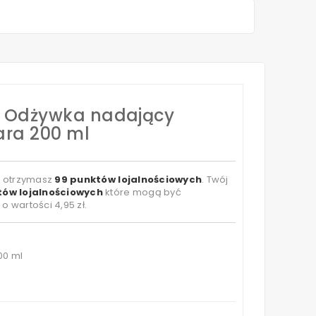
 Odżywka nadający
ara 200 ml
t otrzymasz
99
punktów lojalnościowych
. Twój
ów lojalnościowych
które mogą być
 o wartości
4,95 zł
.
00 ml