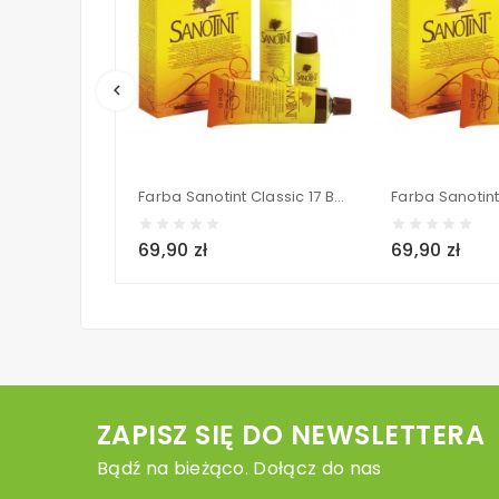
keyboard_arrow_left
Farba Sanotint Classic 17 Blue Black (Granatowa Czerń) 125 ml
69,90 zł
69,90 zł
ZAPISZ SIĘ DO NEWSLETTERA
Bądź na bieżąco. Dołącz do nas