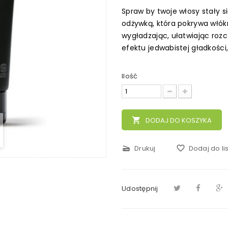
Spraw by twoje włosy stały si
odżywką, która pokrywa włó
wygładzając, ułatwiając roz
efektu jedwabistej gładkości
Ilość
local_grocery_store
DODAJ DO KOSZYKA
scanner
Drukuj
favorite_border
Dodaj do li
Udostępnij