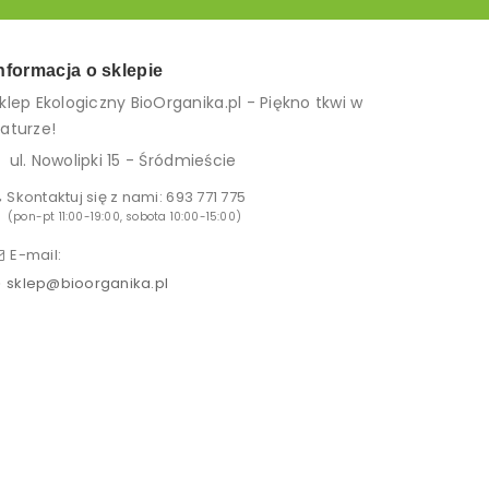
nformacja o sklepie
klep Ekologiczny BioOrganika.pl - Piękno tkwi w
aturze!
ul. Nowolipki 15 - Śródmieście
Skontaktuj się z nami:
693 771 775
(pon-pt 11:00-19:00, sobota 10:00-15:00)
E-mail:
sklep@bioorganika.pl