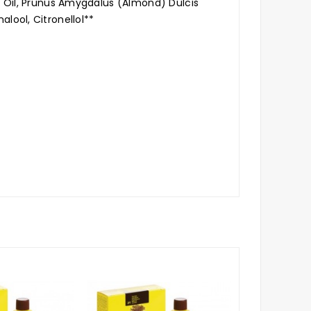
Oil, Prunus Amygdalus (Almond) Dulcis
alool, Citronellol**