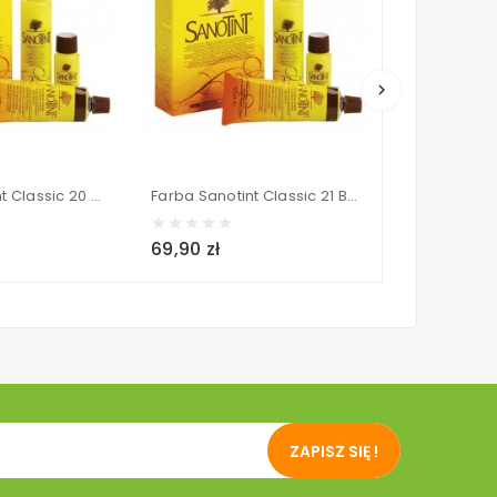
keyboard_arrow_right
Farba Sanotint Classic 20 Tiziano Red (Miedziana Czerwień) 125 ml
Farba Sanotint Classic 21 Bilberry (Jagodowy) 125 ml
69,90 zł
69,90 zł
ZAPISZ SIĘ !