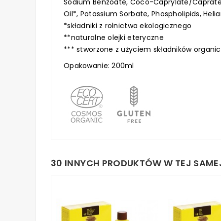
Sodium Benzoate, Coco-Caprylate/Caprate, 
Oil*, Potassium Sorbate, Phospholipids, Heli
*składniki z rolnictwa ekologicznego
**naturalne olejki eteryczne
*** stworzone z użyciem składników organi
Opakowanie: 200ml
30 INNYCH PRODUKTÓW W TEJ SAMEJ