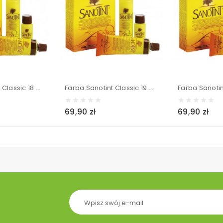
Farba Sanotint Classic 18 Mink (Czekoladowy Średni Brąz) 125 ml
Farba Sanotint Classic 19 Very Light Blonde (Bardzo Jasny Blond) 125 ml
69,90 zł
69,90 zł