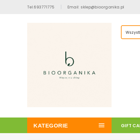
Tel.693771775
Email: sklep@bioorganika.pl
Wszystk
KATEGORIE
GIFT C