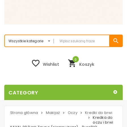
search
Wszystkie kategorie
0
favorite_border
shopping_cart
Wishlist
Koszyk
CATEGORY
Strona główna
Makijaż
Oczy
Kredki do brwi
>
>
>
Kredka do
>
oczu i brwi