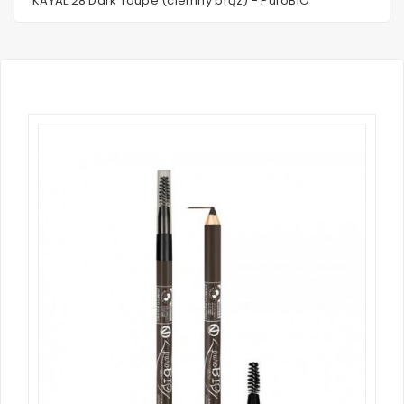
KAYAL 28 Dark Taupe (ciemny brąz) - PuroBIO