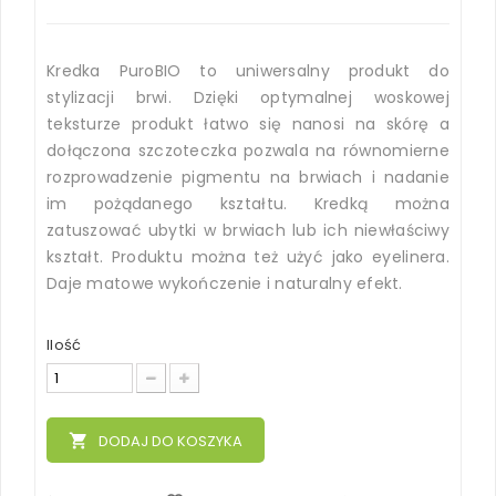
Kredka PuroBIO to uniwersalny produkt do
stylizacji brwi. Dzięki optymalnej woskowej
teksturze produkt łatwo się nanosi na skórę a
dołączona szczoteczka pozwala na równomierne
rozprowadzenie pigmentu na brwiach i nadanie
im pożądanego kształtu. Kredką można
zatuszować ubytki w brwiach lub ich niewłaściwy
kształt. Produktu można też użyć jako eyelinera.
Daje matowe wykończenie i naturalny efekt.
Ilość
local_grocery_store
DODAJ DO KOSZYKA