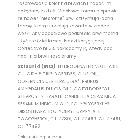
rozprowadzić kolor na brwiach i nadać im
pożądany kształt. Woskowa formuła sprawia,
że nawet "niesforne" brwi otrzymują ładną
formę, którą utrwalają zawarte w kredce
woski. Aby dodatkowo podkreślić brwi można
użyć rozświetlającej kredki korygującej
Correctivo nr 33. Nakładamy ją wtedy pod i
nad linią brwi i rozcieramy.
Składniki (INCI)
: HYDROGENATED VEGETABLE
OIL; C10-18 TRIGLYCERIDES; OLUS OIL;
COPERNICIA CERIFERA CERA*; PRUNUS
AMYGDALUS DULCIS OIL*; OCTYLDODECYL
STEAROYL STEARATE; CANDELILLA CERA; MICA;
SESAMUM INDICUM OIL*; POLYGLYCERYL-3
DIISOSTEARATE; GLYCERYL CAPRYLATE;
TOCOPHEROL; C.I. 77891; C.I. 77499; C.I. 77491;
C.I. 77492.
* składniki organiczne