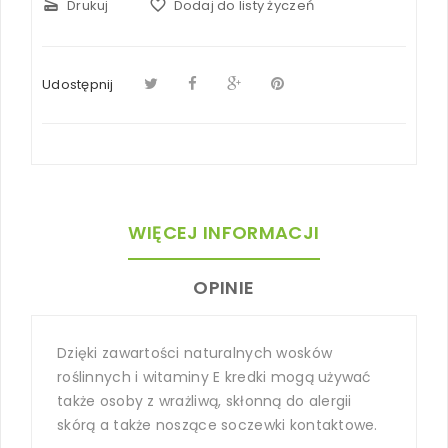
scanner
Drukuj
favorite_border
Dodaj do listy życzeń
Udostępnij
WIĘCEJ INFORMACJI
OPINIE
Dzięki zawartości naturalnych wosków
roślinnych i witaminy E kredki mogą używać
także osoby z wrażliwą, skłonną do alergii
skórą a także noszące soczewki kontaktowe.