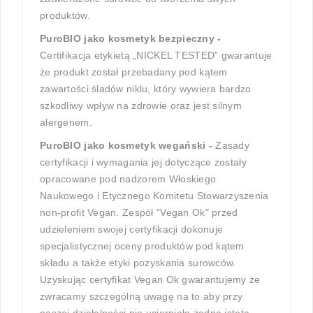
produktów.
PuroBIO jako kosmetyk bezpieczny -
Certifikacja etykietą „NICKEL TESTED” gwarantuje
że produkt został przebadany pod kątem
zawartości śladów niklu, który wywiera bardzo
szkodliwy wpływ na zdrowie oraz jest silnym
alergenem.
PuroBIO jako kosmetyk wegański -
Zasady
certyfikacji i wymagania jej dotyczące zostały
opracowane pod nadzorem Włoskiego
Naukowego i Etycznego Komitetu Stowarzyszenia
non-profit Vegan. Zespół "Vegan Ok" przed
udzieleniem swojej certyfikacji dokonuje
specjalistycznej oceny produktów pod kątem
składu a także etyki pozyskania surowców.
Uzyskując certyfikat Vegan Ok gwarantujemy że
zwracamy szczególną uwagę na to aby przy
naszej działalności nie ucierpiała żadna istota