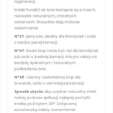
regeneracji.
Kredki PuroBIO do brwi dostępne są w trzech,
niezwykle naturalnych, chłodnych
odcieniach. Wszystkie dają matowe
wykończenie.
N°27
: jasny beż, idealny dla blondynek i osób
o bardzo jasnej karnacji.
N°07
: średni brąz może być też dla blondynek
lub osób o średniej karnacji, którym zależy na
bardziej dyskretnym i naturalnym
podkreśleniu brwi.
N°28
: ciemny czekoladowy brąz dla
brunetek, osób o ciemniejszej karnacji.
Sposób użycia:
Aby uzyskać naturalny efekt
należy podczas aplikacji najlepiej pochylić
kredkę pod kątem 45°. Dołączoną
szczoteczką należy równomiernie