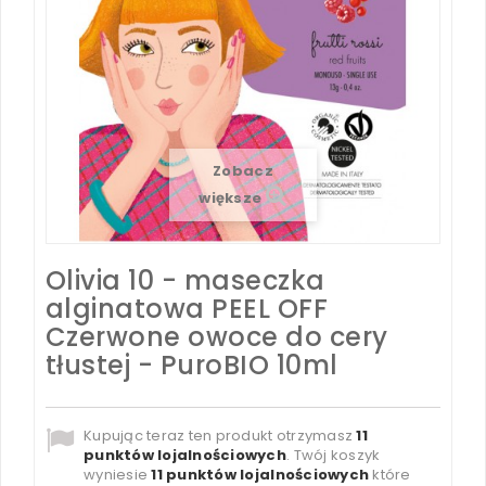
Zobacz
większe
Olivia 10 - maseczka
alginatowa PEEL OFF
Czerwone owoce do cery
tłustej - PuroBIO 10ml
Kupując teraz ten produkt otrzymasz
11
punktów lojalnościowych
. Twój koszyk
wyniesie
11
punktów lojalnościowych
które