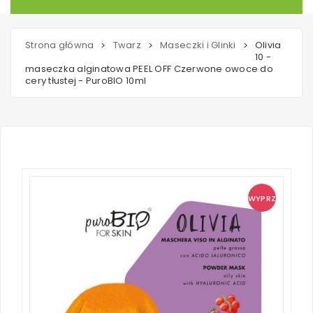
Strona główna
Twarz
Maseczki i Glinki
Olivia
>
>
>
10 -
maseczka alginatowa PEEL OFF Czerwone owoce do
cery tłustej - PuroBIO 10ml
WYPRZ!