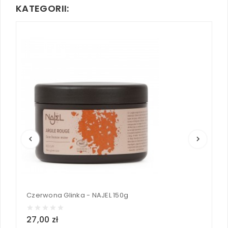
KATEGORII:
keyboard_arrow_left
keyboard_arrow_right
Czerwona Glinka - NAJEL 150g
27,00 zł
3