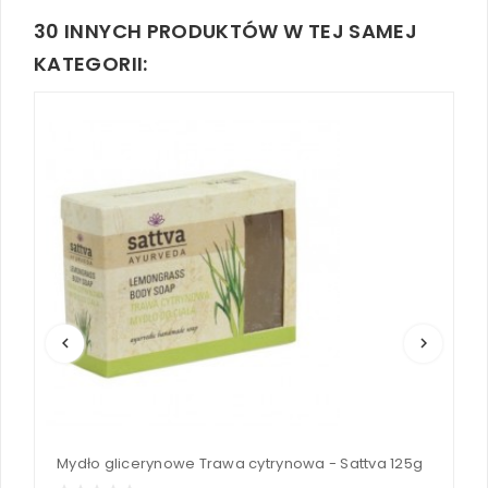
30 INNYCH PRODUKTÓW W TEJ SAMEJ
KATEGORII:
keyboard_arrow_left
keyboard_arrow_right
Mydło glicerynowe Trawa cytrynowa - Sattva 125g