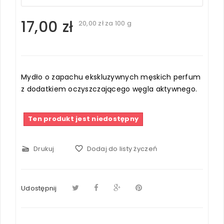
17,00 zł
20,00 zł
za 100 g
Mydło o zapachu ekskluzywnych męskich perfum
z dodatkiem oczyszczającego węgla aktywnego.
Ten produkt jest niedostępny
scanner
Drukuj
favorite_border
Dodaj do listy życzeń
Udostępnij