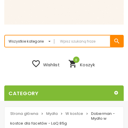
search
Wszystkie kategorie
0
favorite_border
shopping_cart
Wishlist
Koszyk
CATEGORY
Strona główna
Mydła
W kostce
Doberman -
>
>
>
Mydło w
kostce dla facetów - LaQ 85g