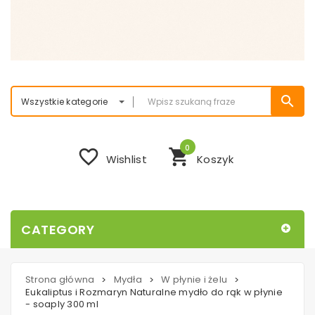
search
Wszystkie kategorie
0
favorite_border
shopping_cart
Wishlist
Koszyk
CATEGORY
Strona główna
Mydła
W płynie i żelu
>
>
>
Eukaliptus i Rozmaryn Naturalne mydło do rąk w płynie
- soaply 300 ml