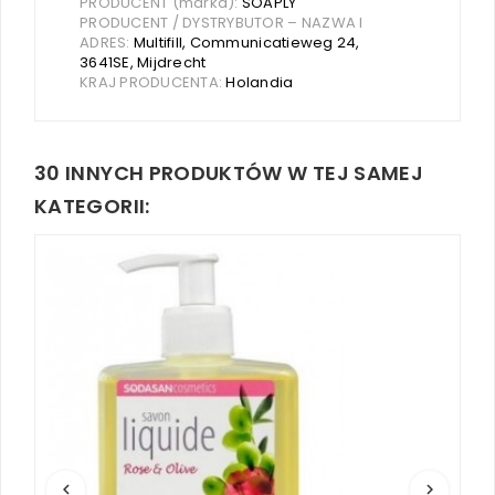
PRODUCENT (marka):
SOAPLY
PRODUCENT / DYSTRYBUTOR – NAZWA I
ADRES:
Multifill, Communicatieweg 24,
3641SE, Mijdrecht
KRAJ PRODUCENTA:
Holandia
30 INNYCH PRODUKTÓW W TEJ SAMEJ
KATEGORII:
keyboard_arrow_left
keyboard_arrow_right