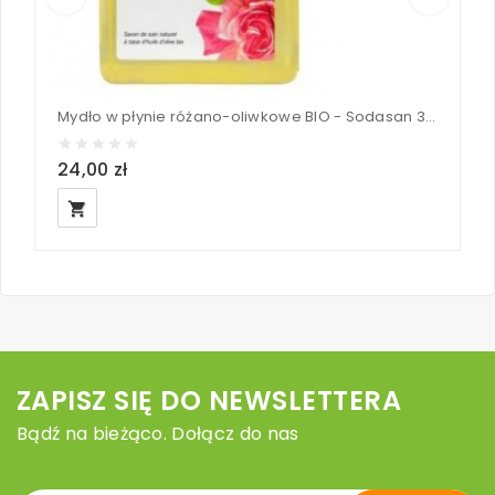
Mydło w płynie różano-oliwkowe BIO - Sodasan 300 ml
M
24,00 zł
3
local_grocery_store
ZAPISZ SIĘ DO NEWSLETTERA
Bądź na bieżąco. Dołącz do nas