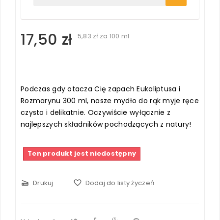
17,50 zł
5,83 zł
za 100 ml
Podczas gdy otacza Cię zapach Eukaliptusa i
Rozmarynu 300 ml, nasze mydło do rąk myje ręce
czysto i delikatnie. Oczywiście wyłącznie z
najlepszych składników pochodzących z natury!
Ten produkt jest niedostępny
scanner
Drukuj
favorite_border
Dodaj do listy życzeń