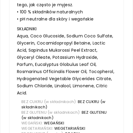
tego, jak często je myjesz.
• 100 % składników naturalnych
• pH neutralne dla skóry i wegańskie
SKŁADNIKI
Aqua, Coco Glucoside, Sodium Coco Sulfate,
Glycerin, Cocamidopropyl Betaine, Lactic
Acid, Sapindus Mukorossi Peel Extract,
Glyceryl Oleate, Potassium Hydroxide,
Parfum, Eucalyptus Globulus Leaf Oil,
Rosmarinus Officinalis Flower Oil, Tocopherol,
Hydrogenated Vegetable Glycerides Citrate,
Sodium Chloride, Linalool, Limonene, Citric
Acid.
BEZ CUKRU (w składnikach):
BEZ CUKRU (w
składnikach)
BEZ GLUTENU (w składnikach):
BEZ GLUTENU
(w składnikach)
WEGAŃSKI:
WEGAŃSKI
WEGETARIAŃSKI:
WEGETARIAŃSKI