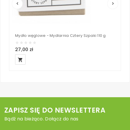
keyboard_arrow_left
keyboard_arrow_right
Mydło węglowe - Mydlarnia Cztery Szpaki 110 g
27,00 zł
2
local_grocery_store
ZAPISZ SIĘ DO NEWSLETTERA
Bądź na bieżąco. Dołącz do nas