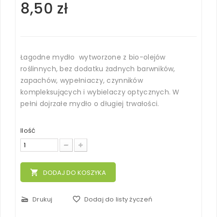
8,50 zł
Łagodne mydło wytworzone z bio-olejów
roślinnych, bez dodatku żadnych barwników,
zapachów, wypełniaczy, czynników
kompleksujących i wybielaczy optycznych. W
pełni dojrzałe mydło o długiej trwałości.
Ilość
local_grocery_store
DODAJ DO KOSZYKA
scanner
Drukuj
favorite_border
Dodaj do listy życzeń