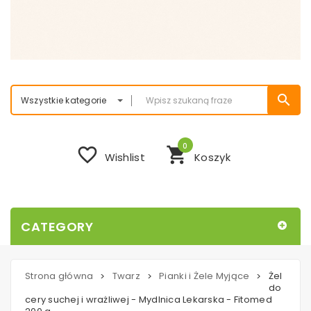
search
Wszystkie kategorie
0
favorite_border
shopping_cart
Wishlist
Koszyk
CATEGORY
Strona główna
Twarz
Pianki i Żele Myjące
Żel
>
>
>
do
cery suchej i wrażliwej - Mydlnica Lekarska - Fitomed