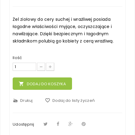
Żel ziołowy do cery suchej i wrażliwej posiada
łagodne właściwości myjące, oczyszczające i
nawilżające. Dzięki bezpiecznym i łagodnym
składnikom polubią go kobiety z cerą wrażliwą.
Ilość
local_grocery_store
DODAJ DO KOSZYKA
scanner
Drukuj
favorite_border
Dodaj do listy życzeń
Udostępnij