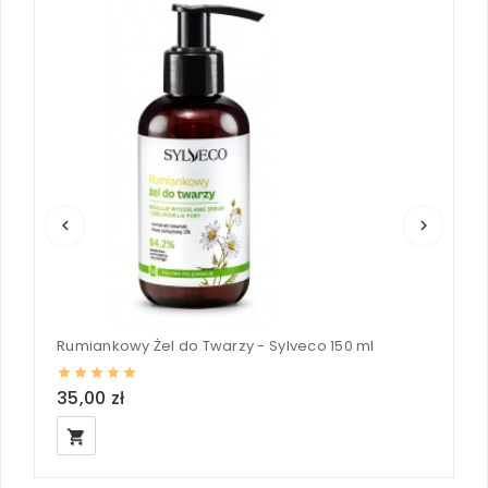
keyboard_arrow_left
keyboard_arrow_right
Rumiankowy Żel do Twarzy - Sylveco 150 ml
Ż
35,00 zł
3
local_grocery_store
loc