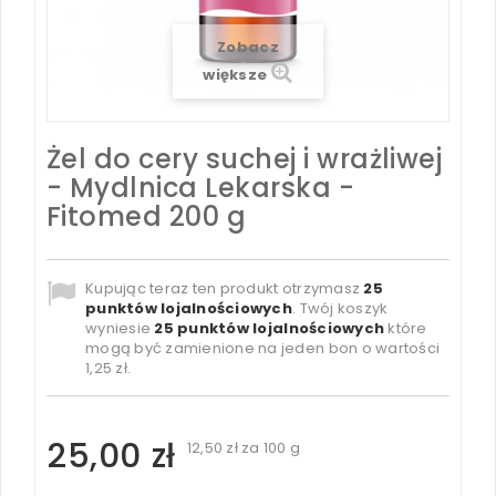
Zobacz
większe
Żel do cery suchej i wrażliwej
- Mydlnica Lekarska -
Fitomed 200 g
Kupując teraz ten produkt otrzymasz
25
punktów lojalnościowych
. Twój koszyk
wyniesie
25
punktów lojalnościowych
które
mogą być zamienione na jeden bon o wartości
1,25 zł
.
25,00 zł
12,50 zł
za 100 g