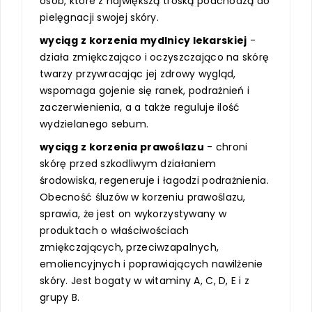
osób, które z największą troską podchodzą do
pielęgnacji swojej skóry.
wyciąg z korzenia mydlnicy lekarskiej
-
działa zmiękczająco i oczyszczająco na skórę
twarzy przywracając jej zdrowy wygląd,
wspomaga gojenie się ranek, podrażnień i
zaczerwienienia, a a także reguluje ilość
wydzielanego sebum.
wyciąg z korzenia prawoślazu
- chroni
skórę przed szkodliwym działaniem
środowiska, regeneruje i łagodzi podrażnienia.
Obecność śluzów w korzeniu prawoślazu,
sprawia, że jest on wykorzystywany w
produktach o właściwościach
zmiękczających, przeciwzapalnych,
emoliencyjnych i poprawiających nawilżenie
skóry. Jest bogaty w witaminy A, C, D, E i z
grupy B.