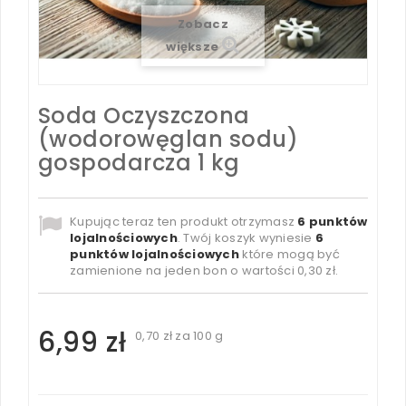
Zobacz
większe
Soda Oczyszczona
(wodorowęglan sodu)
gospodarcza 1 kg
Kupując teraz ten produkt otrzymasz
6
punktów
lojalnościowych
. Twój koszyk wyniesie
6
punktów lojalnościowych
które mogą być
zamienione na jeden bon o wartości
0,30 zł
.
6,99 zł
0,70 zł
za 100 g