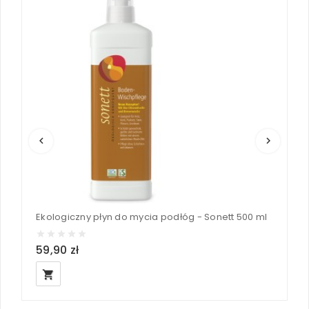
keyboard_arrow_left
keyboard_arrow_right
Ekologiczny płyn do mycia podłóg - Sonett 500 ml
E
59,90 zł
3
local_grocery_store
loc