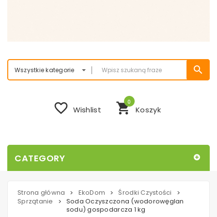
search
Wszystkie kategorie
0
favorite_border
shopping_cart
Wishlist
Koszyk
CATEGORY
Strona główna
EkoDom
Środki Czystości
>
>
>
Sprzątanie
Soda Oczyszczona (wodorowęglan
>
sodu) gospodarcza 1 kg