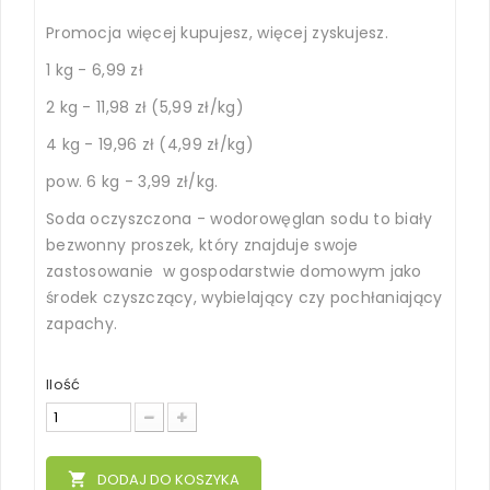
Promocja więcej kupujesz, więcej zyskujesz.
1 kg - 6,99 zł
2 kg - 11,98 zł (5,99 zł/kg)
4 kg - 19,96 zł (4,99 zł/kg)
pow. 6 kg - 3,99 zł/kg.
Soda oczyszczona - wodorowęglan sodu to biały
bezwonny proszek, który znajduje swoje
zastosowanie w gospodarstwie domowym jako
środek czyszczący, wybielający czy pochłaniający
zapachy.
Ilość
local_grocery_store
DODAJ DO KOSZYKA