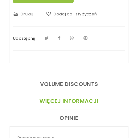
scanner
Drukuj
favorite_border
Dodaj do listy życzeń
Udostępnij
VOLUME DISCOUNTS
WIĘCEJ INFORMACJI
OPINIE
Przechowywanie.