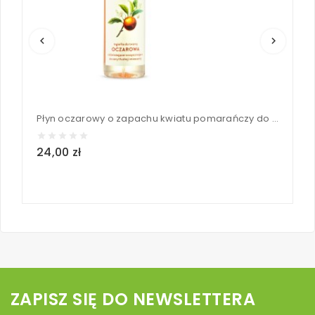
keyboard_arrow_left
keyboard_arrow_right
Płyn oczarowy o zapachu kwiatu pomarańczy do cery tłustej i mieszanej - Fitomed 200 ml
24,00 zł
2
ZAPISZ SIĘ DO NEWSLETTERA