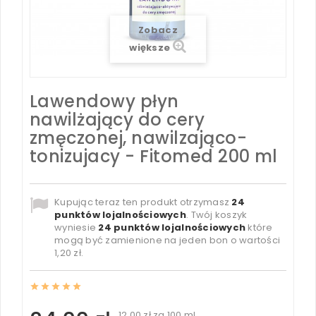
Zobacz
większe
Lawendowy płyn
nawilżający do cery
zmęczonej, nawilzająco-
tonizujacy - Fitomed 200 ml
Kupując teraz ten produkt otrzymasz
24
punktów lojalnościowych
. Twój koszyk
wyniesie
24
punktów lojalnościowych
które
mogą być zamienione na jeden bon o wartości
1,20 zł
.
12,00 zł
za 100 ml