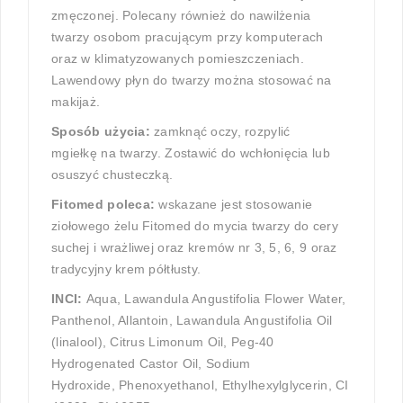
zmęczonej. Polecany również do nawilżenia
twarzy osobom pracującym przy komputerach
oraz w klimatyzowanych pomieszczeniach.
Lawendowy płyn do twarzy można stosować na
makijaż.
Sposób użycia:
zamknąć oczy, rozpylić
mgiełkę na twarzy. Zostawić do wchłonięcia lub
osuszyć chusteczką.
Fitomed poleca:
wskazane jest stosowanie
ziołowego żelu Fitomed do mycia twarzy do cery
suchej i wrażliwej oraz kremów nr 3, 5, 6, 9 oraz
tradycyjny krem półtłusty.
INCI:
Aqua, Lawandula Angustifolia Flower Water,
Panthenol, Allantoin, Lawandula Angustifolia Oil
(linalool), Citrus Limonum Oil, Peg-40
Hydrogenated Castor Oil, Sodium
Hydroxide, Phenoxyethanol, Ethylhexylglycerin, CI