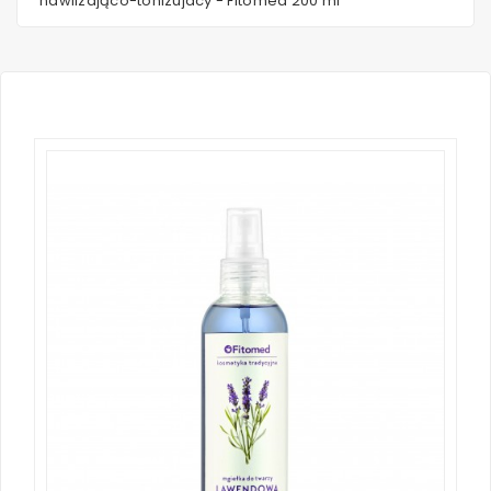
nawilzająco-tonizujacy - Fitomed 200 ml