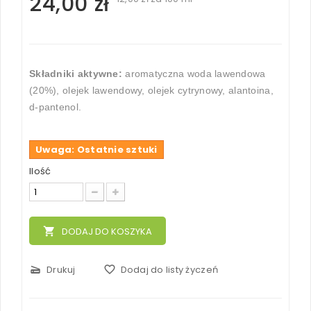
24,00 zł
Składniki aktywne:
aromatyczna woda lawendowa
(20%), olejek lawendowy, olejek cytrynowy, alantoina,
d-pantenol.
Uwaga: Ostatnie sztuki
Ilość
local_grocery_store
DODAJ DO KOSZYKA
scanner
Drukuj
favorite_border
Dodaj do listy życzeń