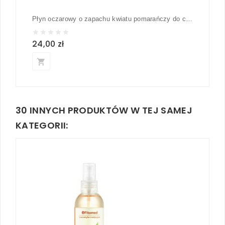
Płyn oczarowy o zapachu kwiatu pomarańczy do cery tłustej i mieszanej - Fitomed 200 ml
24,00 zł
22,
local_grocery_store
local_grocery_s
30 INNYCH PRODUKTÓW W TEJ SAMEJ
KATEGORII: