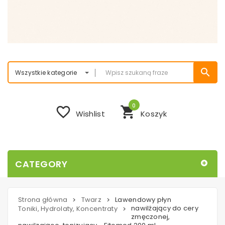
search
Wszystkie kategorie
0
favorite_border
shopping_cart
Wishlist
Koszyk
CATEGORY
Strona główna
Twarz
Lawendowy płyn
>
>
nawilżający do cery
Toniki, Hydrolaty, Koncentraty
>
zmęczonej,