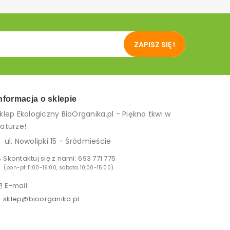
ZAPISZ SIĘ !
nformacja o sklepie
klep Ekologiczny BioOrganika.pl - Piękno tkwi w
aturze!
ul. Nowolipki 15 - Śródmieście
Skontaktuj się z nami:
693 771 775
(pon-pt 11:00-19:00, sobota 10:00-15:00)
E-mail:
sklep@bioorganika.pl