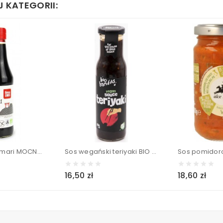
 KATEGORII:
Sos sojowy Tamari MOCNY, bezglutenowy BIO - Lima 250 ml
Sos wegański teriyaki BIO - Bio Bandits 250 ml
16,50 zł
18,60 zł