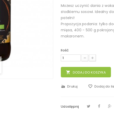
Możesz uczynić dania z wok
słodkiemu sosowi. Idealny d
patelni!
Propozycja podania: tylko do
mięsa, 400 - 500 g pokrojon
makaronem.
Ilość
local_grocery_store
DODAJ DO KOSZYKA
scanner
Drukuj
favorite_border
Dodaj do li
Udostępnij