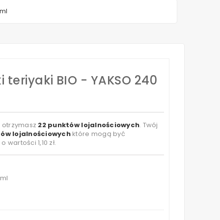
 ml
i teriyaki BIO - YAKSO 240
t otrzymasz
22
punktów lojalnościowych
. Twój
ów lojalnościowych
które mogą być
 o wartości
1,10 zł
.
 ml