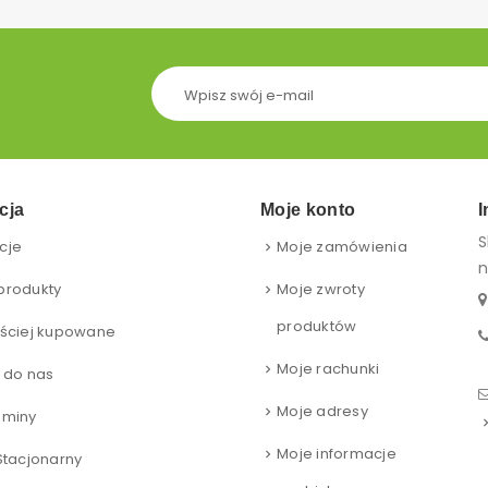
cja
Moje konto
I
S
cje
Moje zamówienia
n
produkty
Moje zwroty
produktów
ściej kupowane
Moje rachunki
 do nas
Moje adresy
aminy
Moje informacje
Stacjonarny