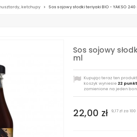
musztardy, ketchupy
Sos sojowy słodki teriyaki BIO - YAKSO 240
>
Sos sojowy słodk
ml
Kupując teraz ten produk
koszyk wyniesie
22
punkt
zamienione na jeden bon
22,00 zł
9,17 zł
za 100