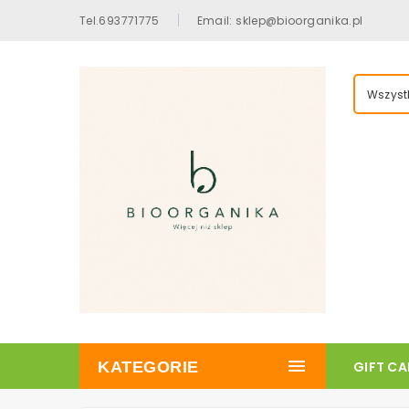
Tel.693771775
Email: sklep@bioorganika.pl
Wszystk
KATEGORIE
GIFT C