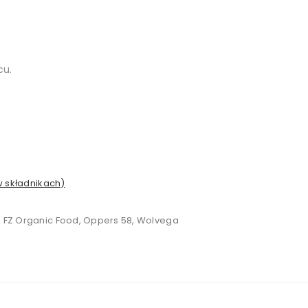
cu.
w składnikach)
:
FZ Organic Food, Oppers 58, Wolvega