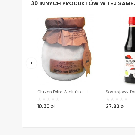
30 INNYCH PRODUKTÓW W TEJ SAMEJ
keyboard_arrow_left
Chrzan Extra Wieluński - LUNIAK 230 g
10,30 zł
27,90 zł