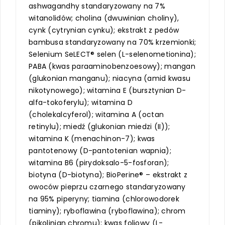
ashwagandhy standaryzowany na 7%
witanolidów; cholina (dwuwinian choliny),
cynk (cytrynian cynku); ekstrakt z pedów
bambusa standaryzowany na 70% krzemionki;
Selenium SeLECT® selen (L-selenometionina);
PABA (kwas paraaminobenzoesowy); mangan
(glukonian manganu); niacyna (amid kwasu
nikotynowego); witamina E (bursztynian D-
alfa-tokoferylu); witamina D
(cholekalcyferol); witamina A (octan
retinylu); miedź (glukonian miedzi (II));
witamina K (menachinon-7); kwas
pantotenowy (D-pantotenian wapnia);
witamina B6 (pirydoksalo-5-fosforan);
biotyna (D-biotyna); BioPerine® – ekstrakt z
owoców pieprzu czarnego standaryzowany
na 95% piperyny; tiamina (chlorowodorek
tiaminy); ryboflawina (ryboflawina); chrom
(pikolinian chromu); kwas foliowy (L-