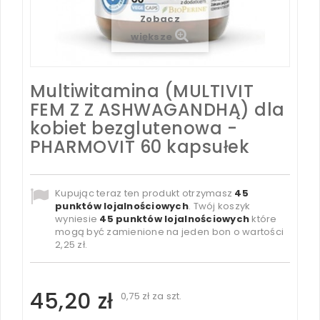
Zobacz
większe
Multiwitamina (MULTIVIT
FEM Z Z ASHWAGANDHĄ) dla
kobiet bezglutenowa -
PHARMOVIT 60 kapsułek
Kupując teraz ten produkt otrzymasz
45
punktów lojalnościowych
. Twój koszyk
wyniesie
45
punktów lojalnościowych
które
mogą być zamienione na jeden bon o wartości
2,25 zł
.
45,20 zł
0,75 zł
za szt.