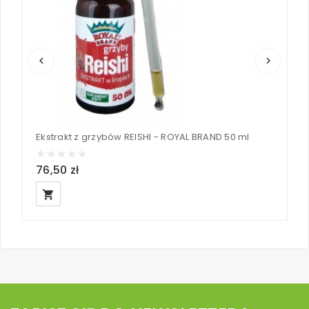
keyboard_arrow_left
keyboard_arrow_right
Ekstrakt z grzybów REISHI - ROYAL BRAND 50 ml
E
76,50 zł
6
local_grocery_store
loc