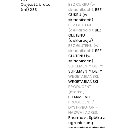
Objętość brutto
BEZ CUKRU (w
(ml) 283
składnikach):
BEZ
CUKRU (w
składnikach)
BEZ GLUTENU
(deklaracja):
BEZ
GLUTENU
(deklaracja)
BEZ GLUTENU (w
składnikach):
BEZ
GLUTENU (w
składnikach)
SUPLEMENTY DIETY:
SUPLEMENTY DIETY
WEGETARIAŃSKI:
WEGETARIAŃSKI
PRODUCENT
(marka):
PHARMOVIT
PRODUCENT /
DYSTRYBUTOR –
NAZWA I ADRES:
Pharmovit Spółka z
ograniczoną
odpowiedzialności