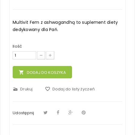
Multivit Fem z ashwagandhą to suplement diety
dedykowany dla Pań.
Ilość
local_grocery_store
DODAJ DO KOSZYKA
scanner
Drukuj
favorite_border
Dodaj do listy życzeń
Udostępnij