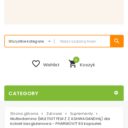
search
Wszystkie kategorie
0
favorite_border
shopping_cart
Wishlist
Koszyk
CATEGORY
Strona główna
Zdrowie
Suplementy
>
>
>
Multiwitamina (MULTIVIT FEM Z Z ASHWAGANDHĄ) dla
kobiet bezglutenowa - PHARMOVIT 60 kapsułek