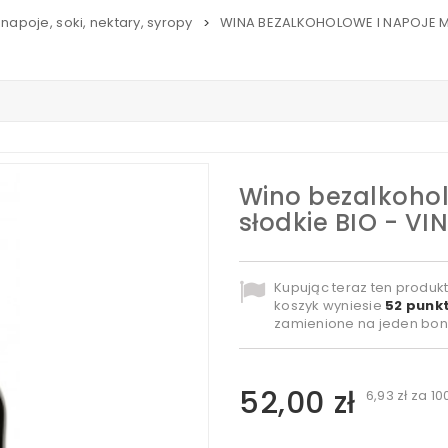
napoje, soki, nektary, syropy
WINA BEZALKOHOLOWE I NAPOJE 
>
Wino bezalkoho
słodkie BIO - V
Kupując teraz ten produk
koszyk wyniesie
52
punkt
zamienione na jeden bon
52,00 zł
6,93 zł
za 10