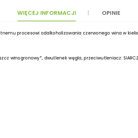
WIĘCEJ INFORMACJI
OPINIE
elikatnemu procesowi odalkoholizowania czerwonego wina w kie
zcz winogronowy*, dwutlenek węgla, przeciwutleniacz: SIARCZ