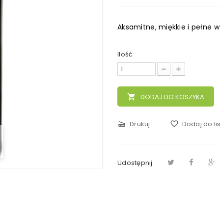
Aksamitne, miękkie i pełne 
Ilość
local_grocery_store
DODAJ DO KOSZYKA
scanner
Drukuj
favorite_border
Dodaj do li
Udostępnij