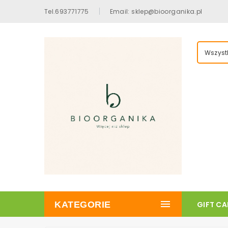
Tel.693771775
Email: sklep@bioorganika.pl
Wszystk
KATEGORIE
GIFT C