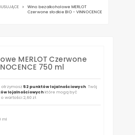
MUSUJĄCE
Wino bezalkoholowe MERLOT
>
Czerwone słodkie BIO - VINNOCENCE
lowe MERLOT Czerwone
INNOCENCE 750 ml
t otrzymasz
52
punktów lojalnościowych
. Twój
ów lojalnościowych
które mogą być
 o wartości
2,60 zł
.
0 ml