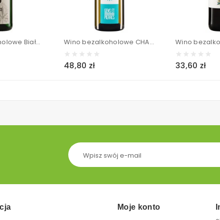
Wino bezalkoholowe Białe półsłodkie musujące BIO - VINNOCENCE MOUSSEUX 750 ml
Wino bezalkoholowe CHARDONNAY Białe półsłodkie - GENS ET PIERRES 750 ml
48,80 zł
33,60 zł
cja
Moje konto
I