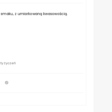
w smaku, z umiarkowaną kwasowością.
sty życzeń