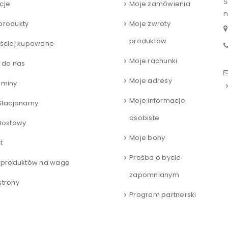
S
cje
Moje zamówienia
n
produkty
Moje zwroty
produktów
ściej kupowane
Moje rachunki
 do nas
Moje adresy
aminy
Moje informacje
Stacjonarny
osobiste
Dostawy
Moje bony
t
Prośba o bycie
 produktów na wagę
zapomnianym
trony
Program partnerski