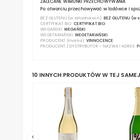
ZALECANE WARUNKI PRZECHOWYWANIA
Po otwarciu przechowywać w lodówce i spoż
BEZ GLUTENU (w składnikach):
BEZ GLUTENU (w s
CERTYFIKAT BIO:
CERTYFIKAT BIO
WEGAŃSKI:
WEGAŃSKI
WEGETARIAŃSKI:
WEGETARIAŃSKI
PRODUCENT (marka):
VINNOCENCE
PRODUCENT / DYSTRYBUTOR – NAZWA I ADRES:
P
10 INNYCH PRODUKTÓW W TEJ SAMEJ
keyboard_arrow_left