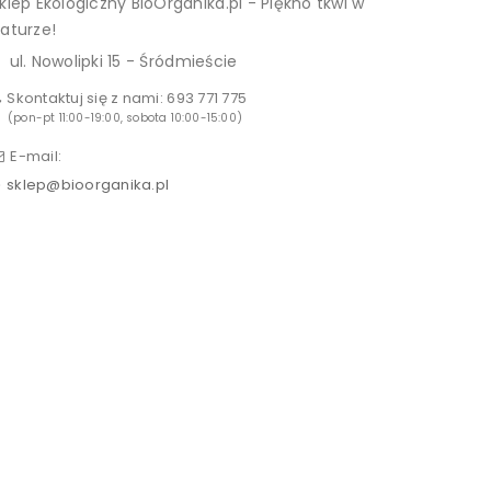
klep Ekologiczny BioOrganika.pl - Piękno tkwi w
aturze!
ul. Nowolipki 15 - Śródmieście
Skontaktuj się z nami:
693 771 775
(pon-pt 11:00-19:00, sobota 10:00-15:00)
E-mail:
sklep@bioorganika.pl