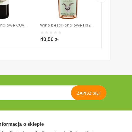
Wino bezalkoholowe CUVÉE Czerwone słodkie BIO - LANDPARTIE 750 ml
Wino bezalkoholowe FRIZZANTE Różowe słodkie musujące BIO - VINSENZA 750 ml
40,50 zł
52,20 zł
ZAPISZ SIĘ !
nformacja o sklepie