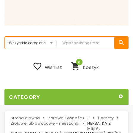
search
Wszystkie kategorie
0
favorite_border
shopping_cart
Wishlist
Koszyk
CATEGORY
Strona główna
Zdrowa Żywność BIO
Herbaty
>
>
>
Ziołowe lub owocowe - mieszanki
HERBATKA Z
>
MIĘTĄ,