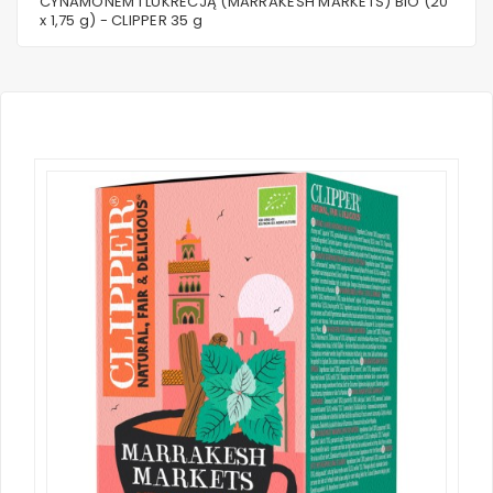
CYNAMONEM I LUKRECJĄ (MARRAKESH MARKETS) BIO (20
x 1,75 g) - CLIPPER 35 g