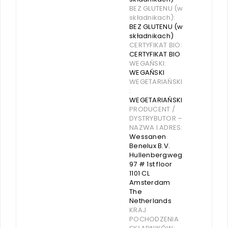
BEZ GLUTENU (w
składnikach):
BEZ GLUTENU (w
składnikach)
CERTYFIKAT BIO:
CERTYFIKAT BIO
WEGAŃSKI:
WEGAŃSKI
WEGETARIAŃSKI
:
WEGETARIAŃSKI
PRODUCENT /
DYSTRYBUTOR –
NAZWA I ADRES:
Wessanen
Benelux B.V.
Hullenbergweg
97 # 1st floor
1101 CL
Amsterdam
The
Netherlands
KRAJ
POCHODZENIA