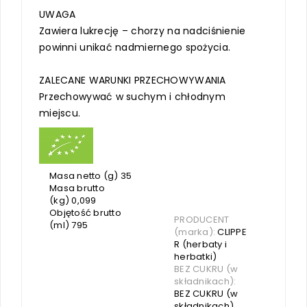
UWAGA
Zawiera lukrecję – chorzy na nadciśnienie
powinni unikać nadmiernego spożycia.
ZALECANE WARUNKI PRZECHOWYWANIA
Przechowywać w suchym i chłodnym
miejscu.
Masa netto (g) 35
Masa brutto
(kg) 0,099
Objętość brutto
PRODUCENT
(ml) 795
(marka):
CLIPPE
R (herbaty i
herbatki)
BEZ CUKRU (w
składnikach):
BEZ CUKRU (w
składnikach)