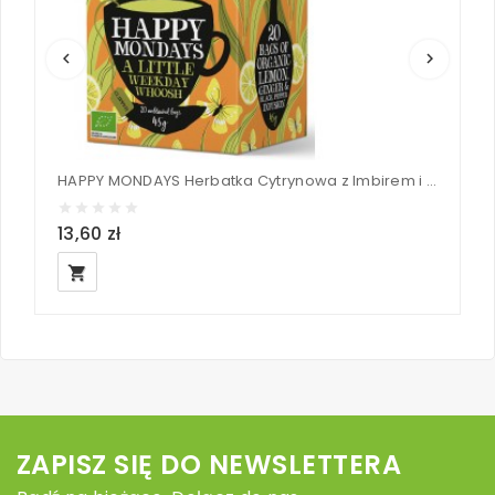
keyboard_arrow_left
keyboard_arrow_right
HAPPY MONDAYS Herbatka Cytrynowa z Imbirem i Czarnym pieprzem BIO (20 x 2,25g) - CLIPPER 45 g
H
13,60 zł
1
local_grocery_store
ZAPISZ SIĘ DO NEWSLETTERA