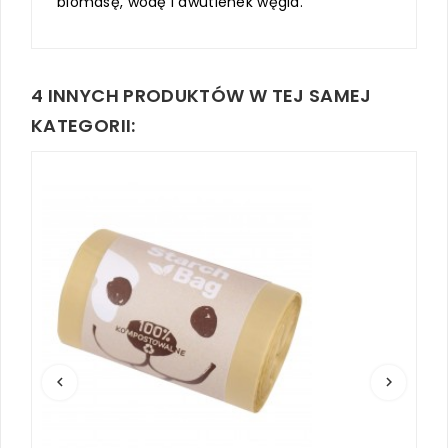
biomasę, wodę i dwutlenek węgla.
4 INNYCH PRODUKTÓW W TEJ SAMEJ
KATEGORII:
keyboard_arrow_left
keyboard_arrow_right