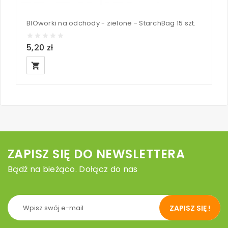
BIOworki na odchody - zielone - StarchBag 15 szt.
5,20 zł
1
local_grocery_store
loc
ZAPISZ SIĘ DO NEWSLETTERA
Bądź na bieżąco. Dołącz do nas
ZAPISZ SIĘ !