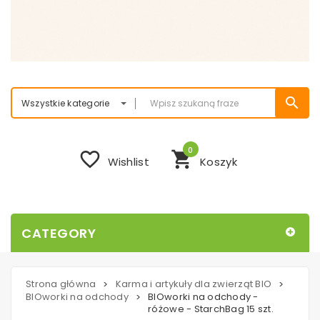
search
Wszystkie kategorie
0
favorite_border
shopping_cart
Wishlist
Koszyk
CATEGORY
Strona główna
Karma i artykuły dla zwierząt BIO
>
>
BIOworki na odchody
BIOworki na odchody -
>
różowe - StarchBag 15 szt.