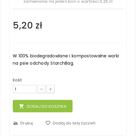
zamienione na jeden bon o wartości
0,25 zł
.
5,20 zł
W 100% biodegradowlane i kompostowalne worki
na psie odchody StarchBag.
Ilość
local_grocery_store
DODAJ DO KOSZYKA
scanner
Drukuj
favorite_border
Dodaj do listy życzeń