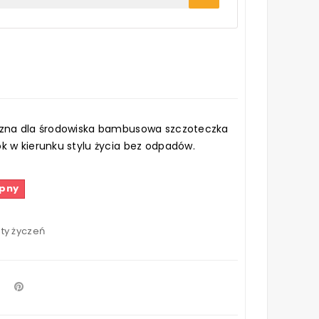
azna dla środowiska bambusowa szczoteczka
k w kierunku stylu życia bez odpadów.
ępny
sty życzeń