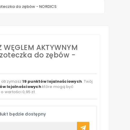
teczka do zębów - NORDICS
 Z WĘGLEM AKTYWNYM
oteczka do zębów -
t otrzymasz
19
punktów lojalnościowych
. Twój
ów lojalnościowych
które mogą być
 o wartości
0,95 zł
.
dukt będzie dostępny