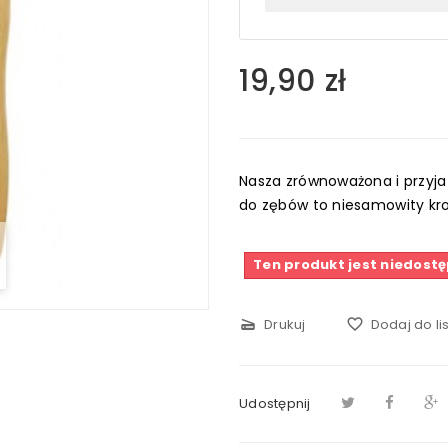
19,90 zł
Nasza zrównoważona i przyj
do zębów to niesamowity kro
Ten produkt jest niedost
scanner
Drukuj
favorite_border
Dodaj do li
Udostępnij