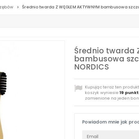
 zębów
Średnio twarda Z WĘGLEM AKTYWNYM bambusowa szczo
>
Średnio twarda
bambusowa szcz
NORDICS
Kupując teraz ten produk
koszyk wyniesie
19
punkt
zamienione na jeden bon
Powiadom mnie jak pro