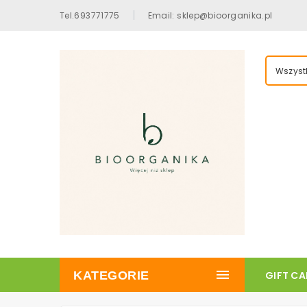
Tel.693771775
Email: sklep@bioorganika.pl
Wszystk
KATEGORIE
GIFT C