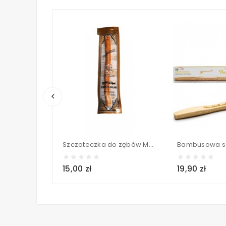
keyboard_arrow_left
Szczoteczka do zębów Meswak (Miswak) - gałązka z drzewa arakowego - Al Falah
15,00 zł
19,90 zł