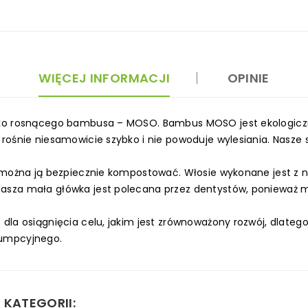
WIĘCEJ INFORMACJI
OPINIE
zybko rosnącego bambusa – MOSO. Bambus MOSO jest ekologi
rośnie niesamowicie szybko i nie powoduje wylesiania. Nasze 
można ją bezpiecznie kompostować. Włosie wykonane jest z naj
asza mała główka jest polecana przez dentystów, ponieważ 
 dla osiągnięcia celu, jakim jest zrównoważony rozwój, dlat
sumpcyjnego.
 KATEGORII: