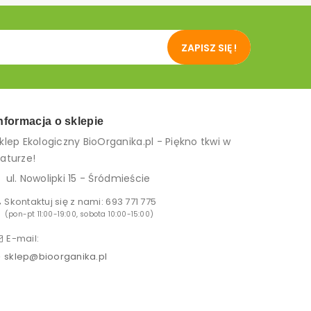
ZAPISZ SIĘ !
nformacja o sklepie
klep Ekologiczny BioOrganika.pl - Piękno tkwi w
aturze!
ul. Nowolipki 15 - Śródmieście
Skontaktuj się z nami:
693 771 775
(pon-pt 11:00-19:00, sobota 10:00-15:00)
E-mail:
sklep@bioorganika.pl