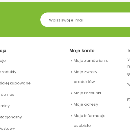
cja
Moje konto
I
S
cje
Moje zamówienia
n
produkty
Moje zwroty
produktów
ściej kupowane
Moje rachunki
 do nas
Moje adresy
aminy
Moje informacje
Stacjonarny
osobiste
Dostawy