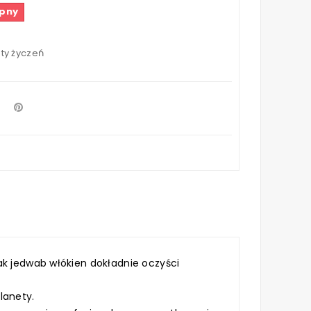
ępny
sty życzeń
ak jedwab włókien dokładnie oczyści
lanety.