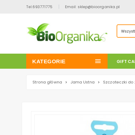
Tel.693771775
Email: sklep@bioorganika.pl
Wszystk
KATEGORIE
GIFT C
Strona główna
Jama Ustna
Szczoteczki do
>
>