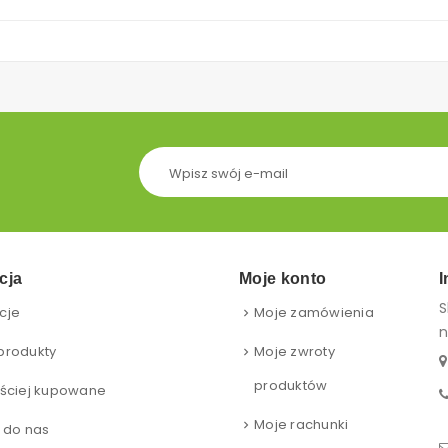
cja
Moje konto
I
S
cje
Moje zamówienia
n
produkty
Moje zwroty
produktów
ściej kupowane
Moje rachunki
 do nas