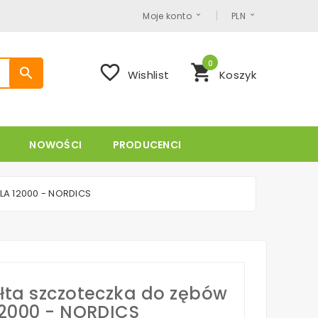
Moje konto
PLN
0
favorite_border
shopping_cart
search
Wishlist
Koszyk
NOWOŚCI
PRODUCENCI
LA 12000 - NORDICS
łta szczoteczka do zębów
12000 - NORDICS