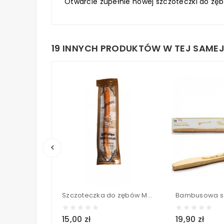
Otwarcie zupełnie nowej szczoteczki do zę
19 INNYCH PRODUKTÓW W TEJ SAMEJ
keyboard_arrow_left
Szczoteczka do zębów Meswak (Miswak) - gałązka z drzewa arakowego - Al Falah
15,00 zł
19,90 zł