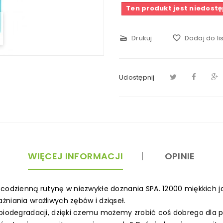
Ten produkt jest niedost
scanner
Drukuj
favorite_border
Dodaj do li
Udostępnij
WIĘCEJ INFORMACJI
OPINIE
 codzienną rutynę w niezwykłe doznania SPA. 12000 miękkich j
żniania wrażliwych zębów i dziąseł.
 biodegradacji, dzięki czemu możemy zrobić coś dobrego dla p