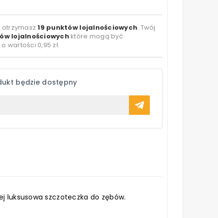
t otrzymasz
19
punktów lojalnościowych
. Twój
ów lojalnościowych
które mogą być
 o wartości
0,95 zł
.
dukt będzie dostępny
iej luksusowa szczoteczka do zębów.