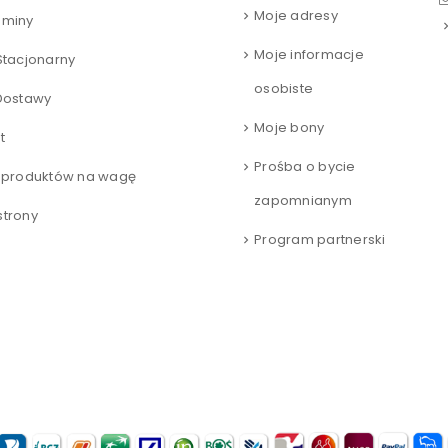
Moje adresy
aminy
Moje informacje
Stacjonarny
osobiste
Dostawy
Moje bony
t
Prośba o bycie
 produktów na wagę
zapomnianym
trony
Program partnerski