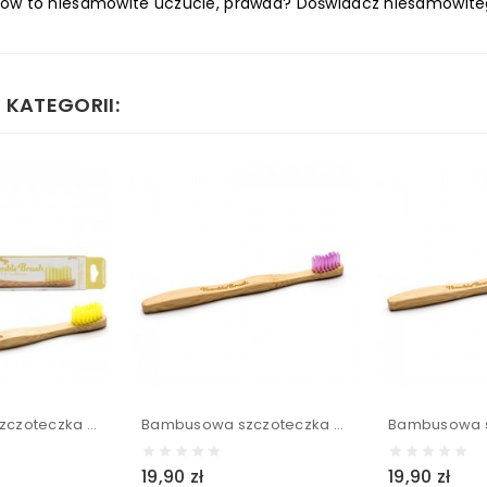
bów to niesamowite uczucie, prawda? Doświadcz niesamowite
 KATEGORII:
Bambusowa szczoteczka do zębów dla dzieci ULTRA SOFT żółta 14,5cm - Humble Brush
Bambusowa szczoteczka do zębów dla dzieci ULTRA SOFT różowa 14,5cm - Humble Brush
19,90 zł
19,90 zł