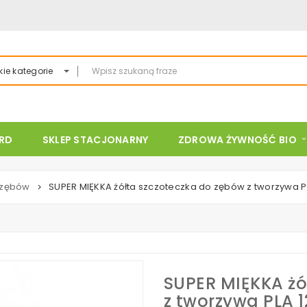
ie kategorie
ARD
SKLEP STACJONARNY
ZDROWA ŻYWNOŚĆ BIO
 zębów
SUPER MIĘKKA żółta szczoteczka do zębów z tworzywa P
>
SUPER MIĘKKA żó
z tworzywa PLA 