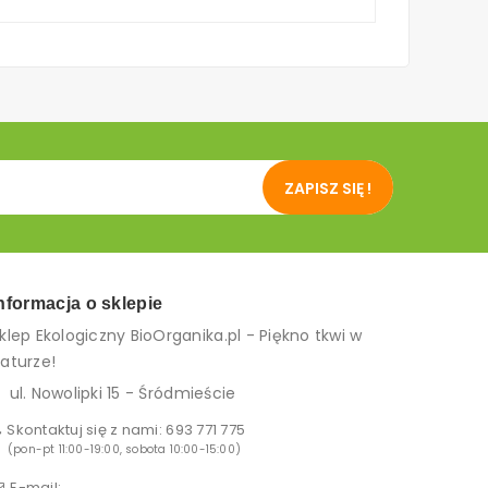
ZAPISZ SIĘ !
nformacja o sklepie
klep Ekologiczny BioOrganika.pl - Piękno tkwi w
aturze!
ul. Nowolipki 15 - Śródmieście
Skontaktuj się z nami:
693 771 775
(pon-pt 11:00-19:00, sobota 10:00-15:00)
E-mail: