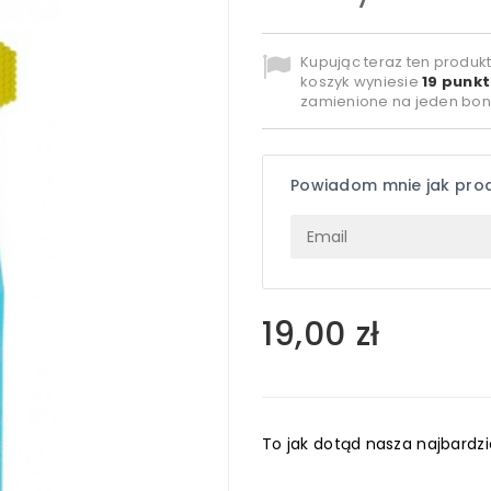
Kupując teraz ten produk
koszyk wyniesie
19
punkt
zamienione na jeden bon
Powiadom mnie jak pro
19,00 zł
To jak dotąd nasza najbardz