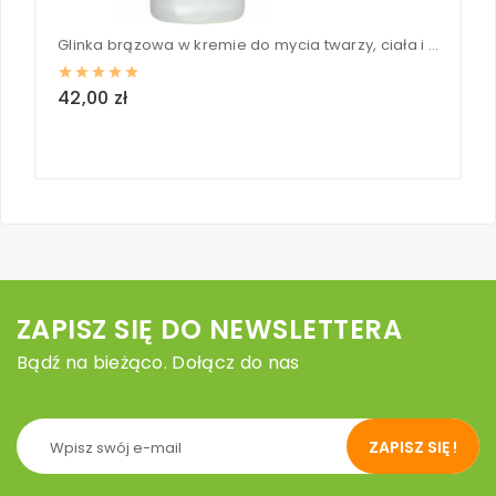
Glinka brązowa w kremie do mycia twarzy, ciała i włosów z Paczuli - Logona 200 ml
U
42,00 zł
7
loc
ZAPISZ SIĘ DO NEWSLETTERA
Bądź na bieżąco. Dołącz do nas
ZAPISZ SIĘ !