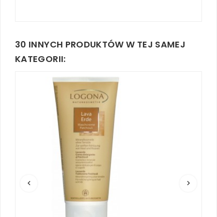
30 INNYCH PRODUKTÓW W TEJ SAMEJ
KATEGORII:
keyboard_arrow_left
keyboard_arrow_right