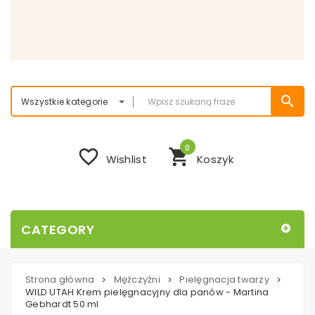
search
Wszystkie kategorie
0
favorite_border
shopping_cart
Wishlist
Koszyk
CATEGORY
Strona główna
Mężczyźni
Pielęgnacja twarzy
>
>
>
WILD UTAH Krem pielęgnacyjny dla panów - Martina
Gebhardt 50 ml