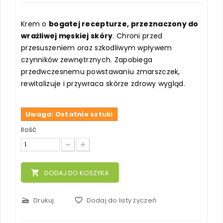
Krem o
bogatej recepturze, przeznaczony do
wrażliwej męskiej skóry
. Chroni przed
przesuszeniem oraz szkodliwym wpływem
czynników zewnętrznych. Zapobiega
przedwczesnemu powstawaniu zmarszczek,
rewitalizuje i przywraca skórze zdrowy wygląd.
Uwaga: Ostatnie sztuki
Ilość
local_grocery_store
DODAJ DO KOSZYKA
scanner
Drukuj
favorite_border
Dodaj do listy życzeń