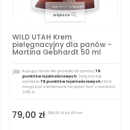
Zobacz
większe
WILD UTAH Krem
pielęgnacyjny dla panów -
Martina Gebhardt 50 ml
Kupując teraz ten produkt otrzymasz
79
punktów lojalnościowych
. Twój koszyk
wyniesie
79
punktów lojalnościowych
które
mogą być zamienione na jeden bon o wartości
3,95 zł
.
79,00 zł
158,00 zł
za 100 ml