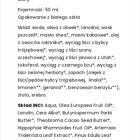
Pojemność: 50 ml;
Opakowanie z białego szkła
Skład: woda, oliwa z oliwek°, lanolina, wosk
pszczeli°, masło shea*, masło kakaowe°, olej
z owoców rokitnika°, wyciąg liści z bylicy
trójzębowej*, wyciąg z liści sosny
orzechowej*, wyciąg z liści jałowca z Utah*,
tokoferol, wyciąg z czarnego bzu°, wyciąg z
liści zielonej herbaty°, zapach (olejek z
liści/pędów bylicy trójzębowej, linalol**,
limonen**, geraniol**, benzoesan benzylu**),
złoto, srebro.
Skład INCI
: Aqua, Olea Europaea Fruit Oil°,
Lanolin, Cera Alba°, Butyrospermum Parkii
Butter*, Theobroma Cacao Seed Butter°,
Hippophae Rhamnoides Fruit Oil°, Artemisia
Tridentata Leaf Extract*, Pinus Edulis Leaf