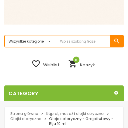
search
Wszystkie kategorie
0
favorite_border
shopping_cart
Wishlist
Koszyk
CATEGORY
Strona główna
Kąpiel, masaż i olejki etryczne
>
>
Olejki eteryczne
Olejek eteryczny - Grejpfrutowy -
>
Etja 10 ml