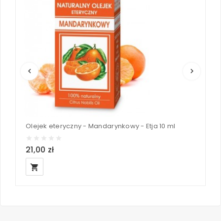
keyboard_arrow_left
keyboard_arrow_right
Olejek eteryczny - Mandarynkowy - Etja 10 ml
O
21,00 zł
1
local_grocery_store
loc