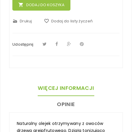
local_grocery_store
DODAJ DO KOSZYKA
scanner
Drukuj
favorite_border
Dodaj do listy życzeń
Udostępnij
WIĘCEJ INFORMACJI
OPINIE
Naturalny olejek otrzymywany z owoców
drzewa grejpfrutowego. Działa tonizująco