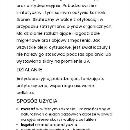
oraz antydepresyjnie. Pobudza system
limfatyczny i tym samym odżywia komórki
tkanek. Skuteczny w walce z otyłością i w
przypadku zatrzymania płynów organicznych.
Ma działanie rozluźniające i łagodzi bóle
migrenowe oraz objawy zmęczenia. Jak
wszystkie olejki cytrusowe, jest światłoczuły i
nie należy go stosować podczas opalania lub
wystawiana skóry na promienie UV.
DZIAŁANIE
Antydepresyjne, pobudzające, tonizujące,
antytoksyczne, wspomaga usuwanie
cellulitu.
SPOSÓB UŻYCIA
masaż
w własnym zakresie - rozcieńczany w
naturalnych olejach bazowych dobrze wpływa
na ujędrnienie skóry i walkę z cellulitem
kąpiel
aromaterapeutyczna
aromatyzacja powietrza - kominek