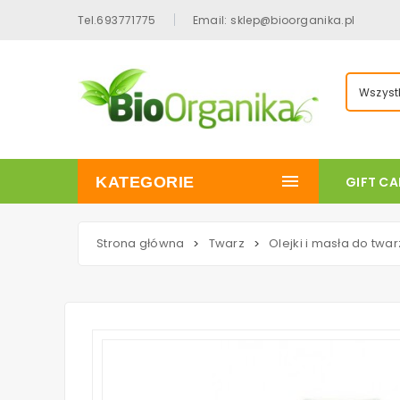
Tel.693771775
Email: sklep@bioorganika.pl
Wszystk
KATEGORIE
GIFT C
Strona główna
Twarz
Olejki i masła do twar
>
>