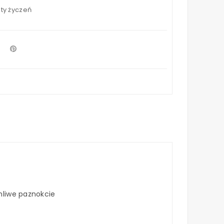
sty życzeń
mliwe paznokcie