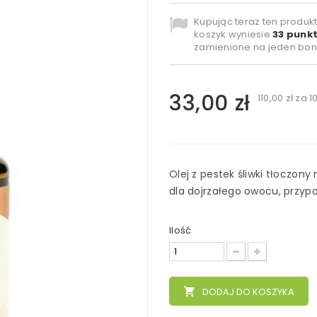
Kupując teraz ten produk
koszyk wyniesie
33
punkt
zamienione na jeden bon
33,00 zł
110,00 zł
za 1
Olej z pestek śliwki tłoczon
dla dojrzałego owocu, przy
Ilość
local_grocery_store
DODAJ DO KOSZYKA