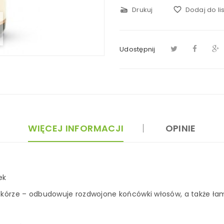
scanner
Drukuj
favorite_border
Dodaj do li
Udostępnij
WIĘCEJ INFORMACJI
OPINIE
ek
j skórze – odbudowuje rozdwojone końcówki włosów, a także ła