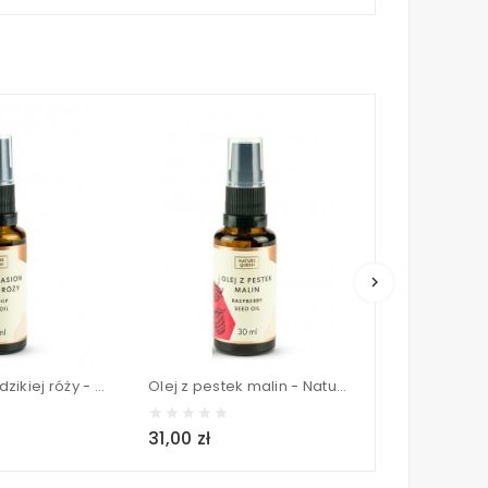
keyboard_arrow_right
Olej z nasion dzikiej róży - Nature Queen 30 ml
Olej z pestek malin - Nature Queen 30 ml
31,00 zł
59,00 zł