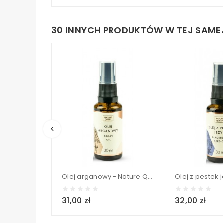
30 INNYCH PRODUKTÓW W TEJ SAMEJ
keyboard_arrow_left
Olej arganowy - Nature Queen 30 ml
31,00 zł
32,00 zł