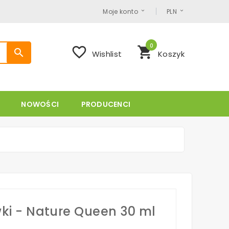
Moje konto
PLN
0
favorite_border
shopping_cart
search
Wishlist
Koszyk
NOWOŚCI
PRODUCENCI
iwki - Nature Queen 30 ml