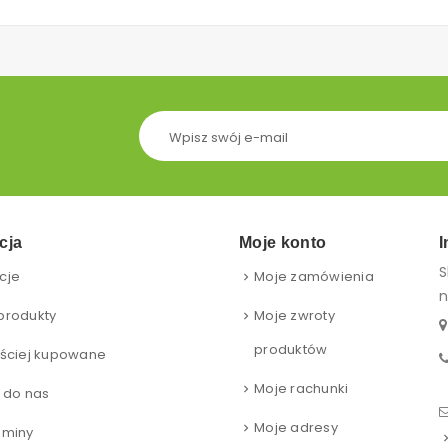
cja
Moje konto
I
S
cje
Moje zamówienia
n
produkty
Moje zwroty
produktów
ściej kupowane
Moje rachunki
 do nas
Moje adresy
aminy