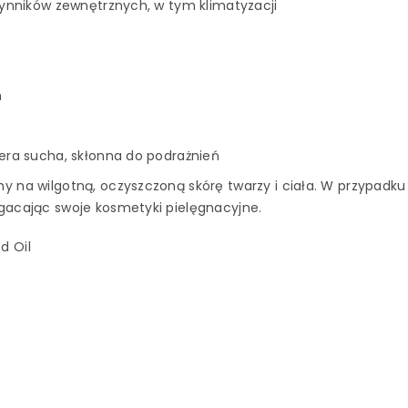
zynników zewnętrznych, w tym klimatyzacji
m
cera sucha, skłonna do podrażnień
my na wilgotną, oczyszczoną skórę twarzy i ciała. W przypadku
gacając swoje kosmetyki pielęgnacyjne.
d Oil