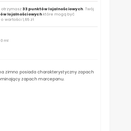
t otrzymasz
33
punktów lojalnościowych
. Twój
ów lojalnościowych
które mogą być
 o wartości
1,65 zł
.
00 ml
y na zimno posiada charakterystyczny zapach
pominający zapach marcepanu.