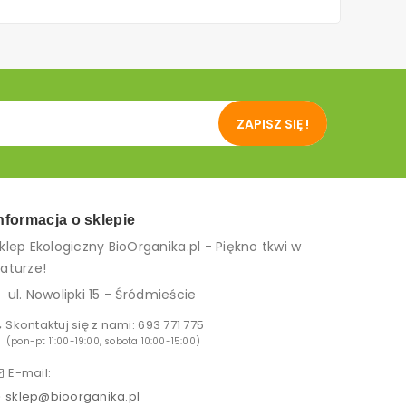
ZAPISZ SIĘ !
nformacja o sklepie
klep Ekologiczny BioOrganika.pl - Piękno tkwi w
aturze!
ul. Nowolipki 15 - Śródmieście
Skontaktuj się z nami:
693 771 775
(pon-pt 11:00-19:00, sobota 10:00-15:00)
E-mail:
sklep@bioorganika.pl