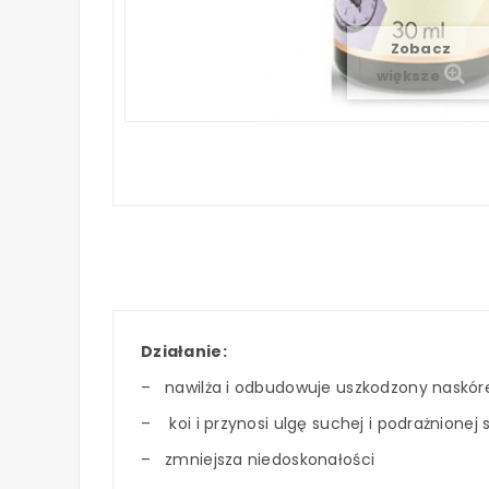
Zobacz
większe
Działanie:
– nawilża i odbudowuje uszkodzony naskór
– koi i przynosi ulgę suchej i podrażnione
– zmniejsza niedoskonałości