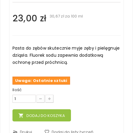
23,00 zł
30,67 zł
za 100 ml
Pasta do zębów skutecznie myje zęby i pielęgnuje
dziąsła. Fluorek sodu zapewnia dodatkową
ochronę przed próchnicą.
Uwaga: Ostatnie sztuki
Ilość
local_grocery_store
DODAJ DO KOSZYKA
scanner
Drukuj
favorite_border
Dodaj do listy życzeń