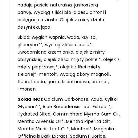
nadaje paście naturalną, jasnoszarą
barwę. Wyciąg z liści bio-aloesu chroni i
pielęgnuje dziąsła. Olejek z mirry działa
dezynfekująco.
Skład: węglan wapnia, woda, ksylitol,
gliceryna**, wyciąg z liści aloesu*,
uwodorniona krzemionka, olejek z mirry
abisyńskiej, olejek z liści mięty polnej*, olejek z
mięty pieprzowej*, olejek z liści mięty
zielonej*, mentol*, wyciąg z kory magnolii,
fluorek sodu, guma ksantanowa, aromat,
limonen.
Skład INCI
: Calcium Carbonate, Aqua, Xylitol,
Glycerin**, Aloe Barbadensis Leaf Extract*,
Hydrated Silica, Commiphora Myrrha Gum Oil,
Mentha Arvensis Oil*, Mentha Piperita Oil*,
Mentha Viridis Leaf Oil*, Menthol*, Magnolia
Officinalis Bark Extract, Sodium Fluoride,