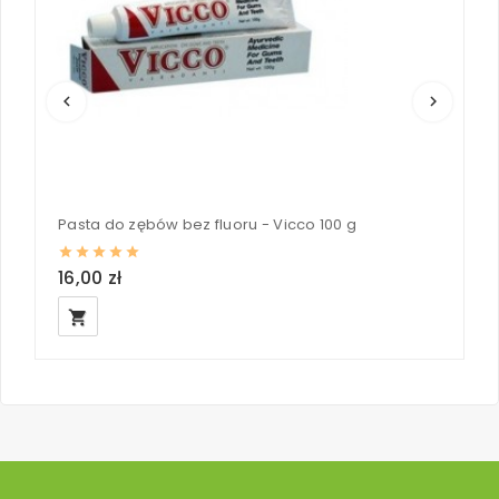
keyboard_arrow_left
keyboard_arrow_right
Pasta do zębów bez fluoru - Vicco 100 g
16,00 zł
1
local_grocery_store
loc