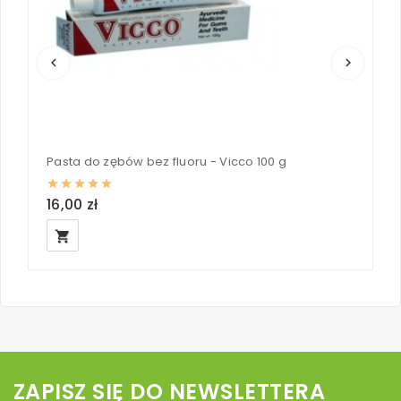
keyboard_arrow_left
keyboard_arrow_right
Pasta do zębów bez fluoru - Vicco 100 g
16,00 zł
1
local_grocery_store
loc
ZAPISZ SIĘ DO NEWSLETTERA