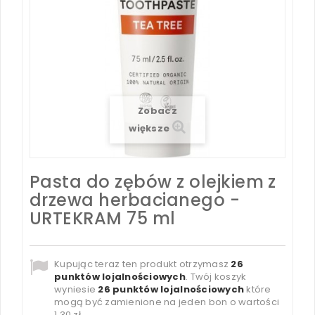
Zobacz
większe
Pasta do zębów z olejkiem z
drzewa herbacianego -
URTEKRAM 75 ml
Kupując teraz ten produkt otrzymasz
26
punktów lojalnościowych
. Twój koszyk
wyniesie
26
punktów lojalnościowych
które
mogą być zamienione na jeden bon o wartości
1,30 zł
.