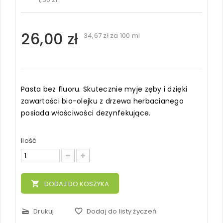
26,00 zł
34,67 zł
za 100 ml
Pasta bez fluoru. Skutecznie myje zęby i dzięki
zawartości bio-olejku z drzewa herbacianego
posiada właściwości dezynfekujące.
Ilość
local_grocery_store
DODAJ DO KOSZYKA
scanner
Drukuj
favorite_border
Dodaj do listy życzeń