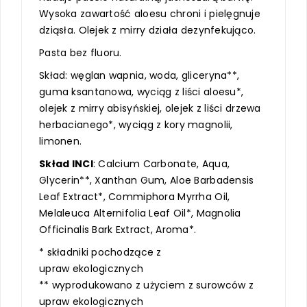
Wysoka zawartość aloesu chroni i pielęgnuje
dziąsła. Olejek z mirry działa dezynfekująco.
Pasta bez fluoru.
Skład: węglan wapnia, woda, gliceryna**,
guma ksantanowa, wyciąg z liści aloesu*,
olejek z mirry abisyńskiej, olejek z liści drzewa
herbacianego*, wyciąg z kory magnolii,
limonen.
Skład INCI
: Calcium Carbonate, Aqua,
Glycerin**, Xanthan Gum, Aloe Barbadensis
Leaf Extract*, Commiphora Myrrha Oil,
Melaleuca Alternifolia Leaf Oil*, Magnolia
Officinalis Bark Extract, Aroma*.
* składniki pochodzące z
upraw ekologicznych
** wyprodukowano z użyciem z surowców z
upraw ekologicznych