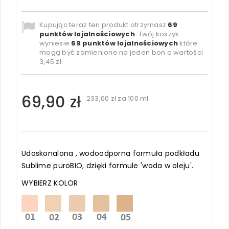
Kupując teraz ten produkt otrzymasz
69
punktów lojalnościowych
. Twój koszyk
wyniesie
69
punktów lojalnościowych
które
mogą być zamienione na jeden bon o wartości
3,45 zł
.
69,90 zł
233,00 zł
za 100 ml
Udoskonalona , wodoodporna formuła podkładu
Sublime puroBIO, dzięki formule 'woda w oleju'.
WYBIERZ KOLOR