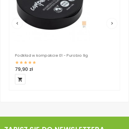
keyboard_arrow_left
keyboard_arrow_right
Podkład w kompakcie 01 - Purobio 9g
P
79,90 zł
7
local_grocery_store
loc