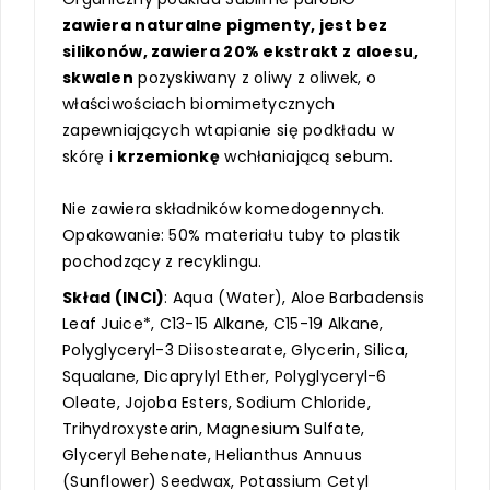
zawiera naturalne pigmenty, jest bez
silikonów, zawiera 20% ekstrakt z aloesu,
skwalen
pozyskiwany z oliwy z oliwek, o
właściwościach biomimetycznych
zapewniających wtapianie się podkładu w
skórę i
krzemionkę
wchłaniającą sebum.
Nie zawiera składników komedogennych.
Opakowanie: 50% materiału tuby to plastik
pochodzący z recyklingu.
Skład (INCI)
: Aqua (Water), Aloe Barbadensis
Leaf Juice*, C13-15 Alkane, C15-19 Alkane,
Polyglyceryl-3 Diisostearate, Glycerin, Silica,
Squalane, Dicaprylyl Ether, Polyglyceryl-6
Oleate, Jojoba Esters, Sodium Chloride,
Trihydroxystearin, Magnesium Sulfate,
Glyceryl Behenate, Helianthus Annuus
(Sunflower) Seedwax, Potassium Cetyl