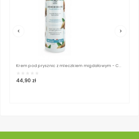
keyboard_arrow_left
keyboard_arrow_right
Krem pod prysznic z mleczkiem migdałowym - COSLYS 380ml
44,90 zł
3