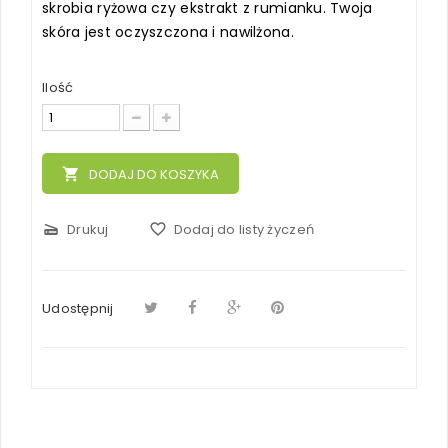
skrobia ryżowa czy ekstrakt z rumianku. Twoja
skóra jest oczyszczona i nawilżona.
Ilość
local_grocery_store
DODAJ DO KOSZYKA
scanner
Drukuj
favorite_border
Dodaj do listy życzeń
Udostępnij