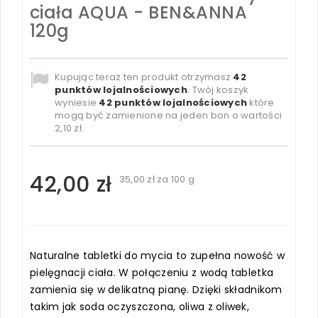
ciała AQUA - BEN&ANNA
120g
Kupując teraz ten produkt otrzymasz
42
punktów lojalnościowych
. Twój koszyk
wyniesie
42
punktów lojalnościowych
które
mogą być zamienione na jeden bon o wartości
2,10 zł
.
42,00 zł
35,00 zł
za 100 g
Naturalne tabletki do mycia to zupełna nowość w
pielęgnacji ciała. W połączeniu z wodą tabletka
zamienia się w delikatną pianę. Dzięki składnikom
takim jak soda oczyszczona, oliwa z oliwek,