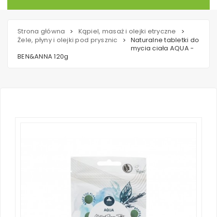
Strona główna
Kąpiel, masaż i olejki etryczne
>
>
Żele, płyny i olejki pod prysznic
Naturalne tabletki do
>
mycia ciała AQUA -
BEN&ANNA 120g