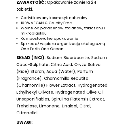
ZAWARTOŚĆ:
Opakowanie zawiera 24
tabletki.
Certyfikowany kosmetyk naturalny
100% VEGAN & Cruelty Free
Wolne od parabenów, ftalanów, triklosanu i
mikroplastiku
Kompostowalne opakowanie
Sprzedaż wspiera organizację ekologiczną
One Earth One Ocean
SKŁAD (INCI):
Sodium Bicarboante, Sodium
Coco-Sulphate, Citric Acid, Oryza Sativa
(Rice) Starch, Aqua (Water), Parfum
(Fragrance), Chamomilla Recutita
(Chamomile) Flower Extract, Hydrogenated
Ethylhexyl Olivate, Hydrogenated Olive Oil
Unsaponifiables, Spirulina Platensis Extract,
Trehalose, Limonene, Linalool, Citral,
Citronellol.
UWAGI: