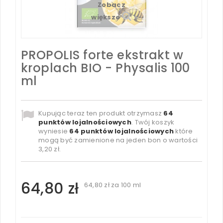
Zobacz
większe
PROPOLIS forte ekstrakt w
kroplach BIO - Physalis 100
ml
Kupując teraz ten produkt otrzymasz
64
punktów lojalnościowych
. Twój koszyk
wyniesie
64
punktów lojalnościowych
które
mogą być zamienione na jeden bon o wartości
3,20 zł
.
64,80 zł
64,80 zł
za 100 ml