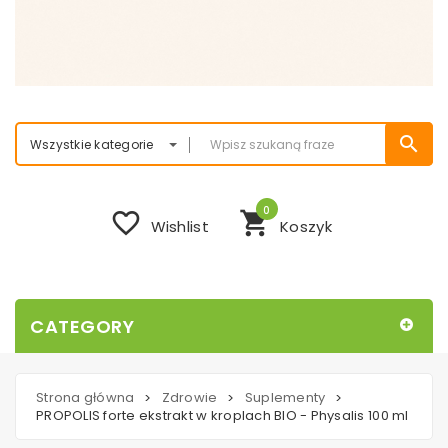
search
Wszystkie kategorie
0
favorite_border
shopping_cart
Wishlist
Koszyk
CATEGORY
Strona główna
Zdrowie
Suplementy
>
>
>
PROPOLIS forte ekstrakt w kroplach BIO - Physalis 100 ml