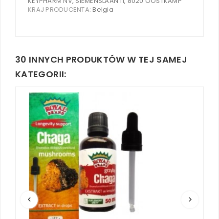
KEYPHARM NV, SIEMENSLAAN 11, 8020 OOSTKAMP
KRAJ PRODUCENTA:
Belgia
30 INNYCH PRODUKTÓW W TEJ SAMEJ
KATEGORII:
keyboard_arrow_left
keyboard_arrow_right