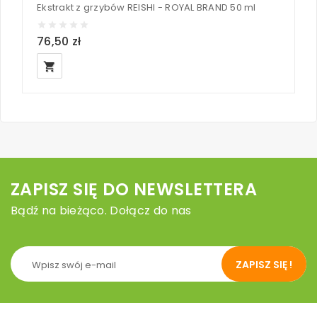
Ekstrakt z grzybów REISHI - ROYAL BRAND 50 ml
76,50 zł
7
local_grocery_store
loc
ZAPISZ SIĘ DO NEWSLETTERA
Bądź na bieżąco. Dołącz do nas
ZAPISZ SIĘ !