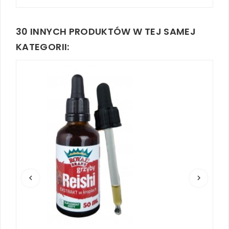
30 INNYCH PRODUKTÓW W TEJ SAMEJ
KATEGORII:
keyboard_arrow_left
keyboard_arrow_right