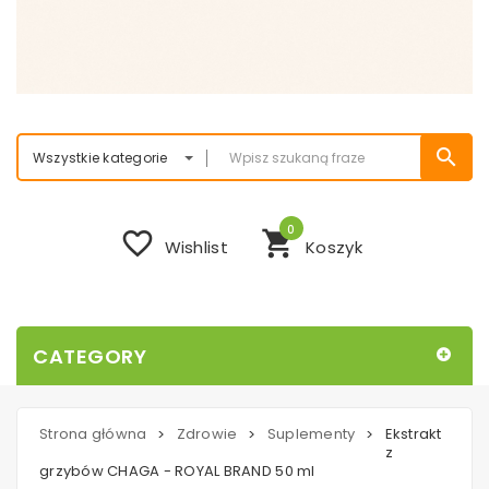
search
Wszystkie kategorie
0
favorite_border
shopping_cart
Wishlist
Koszyk
CATEGORY
Strona główna
Zdrowie
Suplementy
Ekstrakt
>
>
>
z
grzybów CHAGA - ROYAL BRAND 50 ml