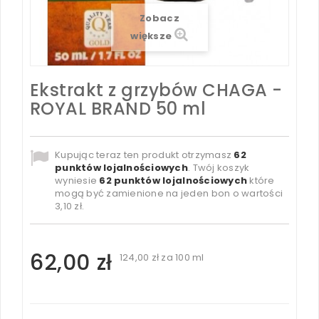
Zobacz
większe
Ekstrakt z grzybów CHAGA -
ROYAL BRAND 50 ml
Kupując teraz ten produkt otrzymasz
62
punktów lojalnościowych
. Twój koszyk
wyniesie
62
punktów lojalnościowych
które
mogą być zamienione na jeden bon o wartości
3,10 zł
.
62,00 zł
124,00 zł
za 100 ml