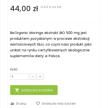
44,00 zł
0,44 zł
za szt.
BeOrganic Moringa ekstrakt BIO 500 mg jest
produktem pozyskanym w procesie ekstrakcji
wartościowych liści, co czyni nasz produkt jako
unikat na rynku certyfikowanych ekologicznie
suplementów diety w Polsce.
Ilość
local_grocery_store
DODAJ DO KOSZYKA
scanner
Drukuj
favorite_border
Dodaj do listy życzeń