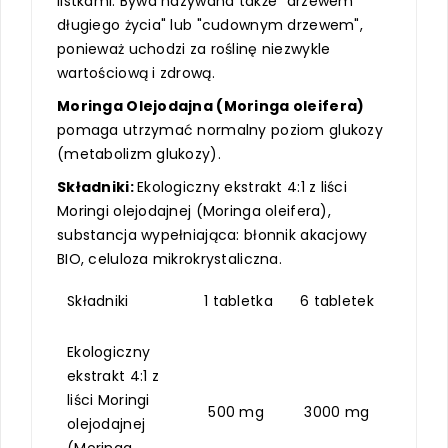
listkami. Bywa nazywana także "drzewem
długiego życia" lub "cudownym drzewem",
ponieważ uchodzi za roślinę niezwykle
wartościową i zdrową.
Moringa Olejodajna (Moringa oleifera)
pomaga utrzymać normalny poziom glukozy
(metabolizm glukozy).
Składniki:
Ekologiczny ekstrakt 4:1 z liści
Moringi olejodajnej (Moringa oleifera),
substancja wypełniająca: błonnik akacjowy
BIO, celuloza mikrokrystaliczna.
Składniki
1 tabletka
6 tabletek
Ekologiczny
ekstrakt 4:1 z
liści Moringi
500 mg
3000 mg
olejodajnej
(Moringa