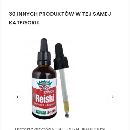
30 INNYCH PRODUKTÓW W TEJ SAMEJ
KATEGORII:
keyboard_arrow_left
keyboard_arrow_right
Ekstrakt z grzybów REISHI - ROYAL BRAND 50 ml
E