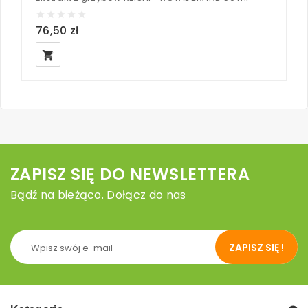
76,50 zł
6
local_grocery_store
loc
ZAPISZ SIĘ DO NEWSLETTERA
Bądź na bieżąco. Dołącz do nas
ZAPISZ SIĘ !